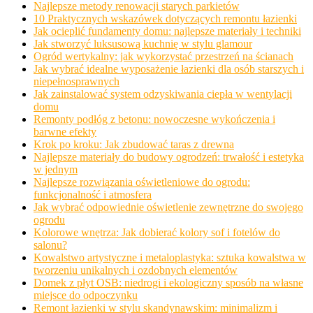
Najlepsze metody renowacji starych parkietów
10 Praktycznych wskazówek dotyczących remontu łazienki
Jak ocieplić fundamenty domu: najlepsze materiały i techniki
Jak stworzyć luksusową kuchnię w stylu glamour
Ogród wertykalny: jak wykorzystać przestrzeń na ścianach
Jak wybrać idealne wyposażenie łazienki dla osób starszych i
niepełnosprawnych
Jak zainstalować system odzyskiwania ciepła w wentylacji
domu
Remonty podłóg z betonu: nowoczesne wykończenia i
barwne efekty
Krok po kroku: Jak zbudować taras z drewna
Najlepsze materiały do budowy ogrodzeń: trwałość i estetyka
w jednym
Najlepsze rozwiązania oświetleniowe do ogrodu:
funkcjonalność i atmosfera
Jak wybrać odpowiednie oświetlenie zewnętrzne do swojego
ogrodu
Kolorowe wnętrza: Jak dobierać kolory sof i fotelów do
salonu?
Kowalstwo artystyczne i metaloplastyka: sztuka kowalstwa w
tworzeniu unikalnych i ozdobnych elementów
Domek z płyt OSB: niedrogi i ekologiczny sposób na własne
miejsce do odpoczynku
Remont łazienki w stylu skandynawskim: minimalizm i