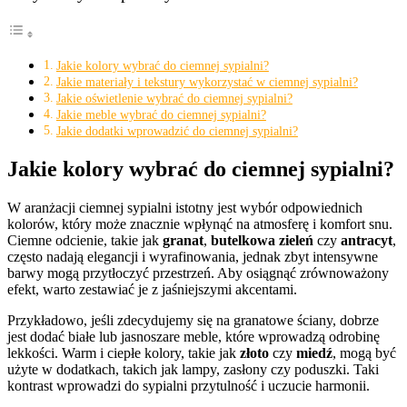
Jakie kolory wybrać do ciemnej sypialni?
Jakie materiały i tekstury wykorzystać w ciemnej sypialni?
Jakie oświetlenie wybrać do ciemnej sypialni?
Jakie meble wybrać do ciemnej sypialni?
Jakie dodatki wprowadzić do ciemnej sypialni?
Jakie kolory wybrać do ciemnej sypialni?
W aranżacji ciemnej sypialni istotny jest wybór odpowiednich
kolorów, który może znacznie wpłynąć na atmosferę i komfort snu.
Ciemne odcienie, takie jak
granat
,
butelkowa zieleń
czy
antracyt
,
często nadają elegancji i wyrafinowania, jednak zbyt intensywne
barwy mogą przytłoczyć przestrzeń. Aby osiągnąć zrównoważony
efekt, warto zestawiać je z jaśniejszymi akcentami.
Przykładowo, jeśli zdecydujemy się na granatowe ściany, dobrze
jest dodać białe lub jasnoszare meble, które wprowadzą odrobinę
lekkości. Warm i ciepłe kolory, takie jak
złoto
czy
miedź
, mogą być
użyte w dodatkach, takich jak lampy, zasłony czy poduszki. Taki
kontrast wprowadzi do sypialni przytulność i uczucie harmonii.