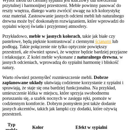
Wybór mebli do ciemnej sypialni jest kluczowy dla stworzenia
przytulnej i harmonijnej przestrzeni. Meble powinny pasować do
reszty wnętrza, dlatego warto zwrócić uwagę na ich kolorystykę
oraz materiał. Zastosowanie jasnych odcieni mebli lub naturalnego
drewna może być doskonałym rozwiązaniem, które wprowadzi do
sypialni więcej światła i przyjemnej atmosfery.
Przykładowo,
meble w jasnych kolorach
, takie jak białe czy
pastelowe, będą pięknie kontrastować z ciemnymi
ścianami
lub
podłogą. Takie połączenie nie tylko optycznie powiększy
przestrzeń, ale również sprawi, że wnętrze będzie bardziej przyjazne
i relaksujące. Z kolei meble wykonane z
naturalnego drewna
, w
jasnych odcieniach, wprowadzą do sypialni harmonię i bliskość
natury.
Warto również przemyśleć rozmieszczenie mebli.
Dobrze
zaplanowane układy
ułatwiają codzienne korzystanie z sypialni i
sprawiają, że staje się ona bardziej funkcjonalna. Na przykład,
umieszczenie łóżka w miejscu, które sprzyja swobodnemu
poruszaniu się, a szafek nocnych w zasięgu ręki, pomoże w
codziennym komforcie. Dobrym pomysłem jest także dodanie
jasnych akcentów, takich jak lampki czy dodatki, które ożywią
przestrzeń.
Typ
Kolor
Efekt w sypialni
mebla