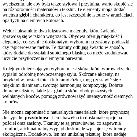
wyciszeniu, ale aby była także stylowa i przytulna, warto skupić się
na różnorodności materiałów i tekstur. Te elementy mogą dodać
wnętrzu
głębi
i charakteru, co jest szczególnie istotne w aranżacjach
opartych na ciemnych kolorach.
Welur i aksamit to dwa luksusowe materiały, które świetnie
sprawdzą się w takich wnętrzach. Obydwa oferują miękkość i
elegancję, co czyni je doskonałym wyborem na zasłony, poduszki
czy tapicerowane meble. Te tkaniny odbijają światło w sposób,
który dodaje do sypialni subtelnego blasku, co może zredukować
uczucie przytłoczenia ciemnymi barwami.
Kolejnym interesującym wyborem jest skóra, która wprowadza do
sypialni odrobinę nowoczesnego stylu. Skórzane akcenty, na
przykład w postaci fotela lub ramy łóżka, mogą zestawić się z
miękkimi tkaninami, tworząc harmonijną kompozycję. Dobrze
dobrane tekstury, takie jak gładka skóra obok puszystych
wełnianych koców, pomogą zrównoważyć intensywność ciemnych
kolorów.
Nie można zapominać o naturalnych materiałach, które przynoszą
do sypialni
przytulność
. Len i bawełna to doskonałe opcje na
pościel oraz zasłony. Tkaniny te są przewiewne, co zapewnia
komfort, a ich naturalny wygląd doskonale wpisuje się w trendy
ekologiczne. Dodatkowo, len ma unikalną teksturę, która nadaje