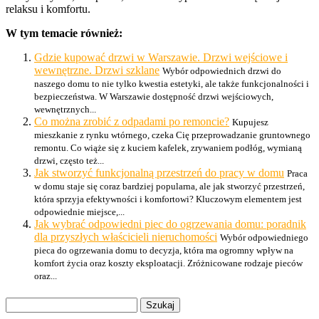
relaksu i komfortu.
W tym temacie również:
Gdzie kupować drzwi w Warszawie. Drzwi wejściowe i
wewnętrzne. Drzwi szklane
Wybór odpowiednich drzwi do
naszego domu to nie tylko kwestia estetyki, ale także funkcjonalności i
bezpieczeństwa. W Warszawie dostępność drzwi wejściowych,
wewnętrznych...
Co można zrobić z odpadami po remoncie?
Kupujesz
mieszkanie z rynku wtórnego, czeka Cię przeprowadzanie gruntownego
remontu. Co wiąże się z kuciem kafelek, zrywaniem podłóg, wymianą
drzwi, często też...
Jak stworzyć funkcjonalną przestrzeń do pracy w domu
Praca
w domu staje się coraz bardziej popularna, ale jak stworzyć przestrzeń,
która sprzyja efektywności i komfortowi? Kluczowym elementem jest
odpowiednie miejsce,...
Jak wybrać odpowiedni piec do ogrzewania domu: poradnik
dla przyszłych właścicieli nieruchomości
Wybór odpowiedniego
pieca do ogrzewania domu to decyzja, która ma ogromny wpływ na
komfort życia oraz koszty eksploatacji. Zróżnicowane rodzaje pieców
oraz...
Szukaj: