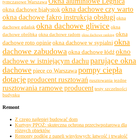
Okna aluminiowe Legnica
tymczasowe Warszawa
okna dachowe czy warto
okna dachowe białystok
okna dachowe fakro instrukcja obsługi
okna
okna dachowe gliwice
dachowe gdańsk
okna
okna
dachowe obróbka
okna dachowe radom
okna dachowe ranking
okna
dachowe roto opinie
okna dachowe w sypialni
dachowe zabudowa
okno
okna dachowe łódź
parujące okna
dachowe w istniejącym dachu
dachowe
pompy ciepła
piece co Warszawa
dotacje
producent rusztowań
rusztowania jezdne
rusztowania ramowe producent
testy szczelności
budynku
Remont
Z czego najlepiej budować dom
Kurtyny PPOŻ: skuteczna ochrona przeciwpożarowa dla
różnych obiektów
Remonty podłóg z paneli winylowych: łatwość i trwałość