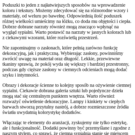
Poduszki to jeden z najłatwiejszych sposobów na wprowadzenie
koloru i tekstury. Możemy zdecydować się na różnorodne wzory i
materiały, od weluru po bawełnę. Odpowiednią ilość poduszek
różnej wielkości umieścimy na łóżku, co doda mu objętości i ciepła.
Dobrze dobrane narzuty również mogą znacząco wpłynąć na
wygląd sypialni. Warto postawić na narzuty w jasnych kolorach lub
z ciekawymi wzorami, które rozświetlą przestrzeń.
Nie zapominajmy o zasłonach, które pełnią zarówno funkcję
dekoracyjną, jak i praktyczną. Wybierając zasłony, powinniśmy
zwrócić uwagę na materiał oraz długość. Lekkie, przewiewne
tkaniny sprawią, że pokój wyda się większy i bardziej przestronny,
podczas gdy cięższe zasłony w ciemnych odcieniach mogą dodać
szyku i intymności.
Obrazy i dekoracje ścienne to kolejny sposób na ożywienie ciemnej
sypialni. Ciekawie dobrana galeria sztuki lub pojedyncze dzieła
mogą stać się centralnym punktem wnętrza. Warto również
rozważyć oświetlenie dekoracyjne. Lampy i kinkiety w ciepłych
barwach stworzą przytulny nastrój, a dobrze rozmieszczone źródła
światła uwydatnią kolorystykę dodatków.
Włączając te elementy do aranżacji, zyskujemy nie tylko estetykę,
ale i funkcjonalność. Dodatki powinny być przemyślane i zgodne z
naszym stylem, co sprawi, że ciemna sypialnia stanie się miejscem