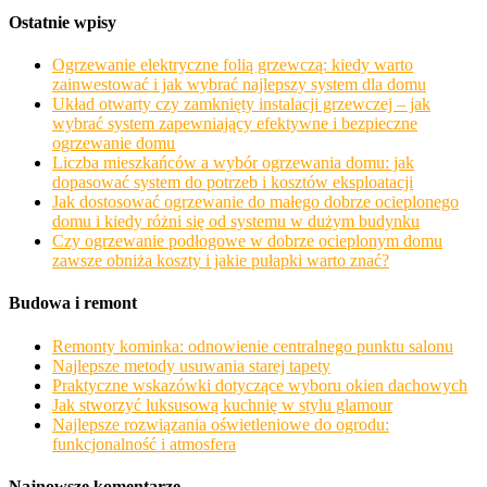
Ostatnie wpisy
Ogrzewanie elektryczne folią grzewczą: kiedy warto
zainwestować i jak wybrać najlepszy system dla domu
Układ otwarty czy zamknięty instalacji grzewczej – jak
wybrać system zapewniający efektywne i bezpieczne
ogrzewanie domu
Liczba mieszkańców a wybór ogrzewania domu: jak
dopasować system do potrzeb i kosztów eksploatacji
Jak dostosować ogrzewanie do małego dobrze ocieplonego
domu i kiedy różni się od systemu w dużym budynku
Czy ogrzewanie podłogowe w dobrze ocieplonym domu
zawsze obniża koszty i jakie pułapki warto znać?
Budowa i remont
Remonty kominka: odnowienie centralnego punktu salonu
Najlepsze metody usuwania starej tapety
Praktyczne wskazówki dotyczące wyboru okien dachowych
Jak stworzyć luksusową kuchnię w stylu glamour
Najlepsze rozwiązania oświetleniowe do ogrodu:
funkcjonalność i atmosfera
Najnowsze komentarze