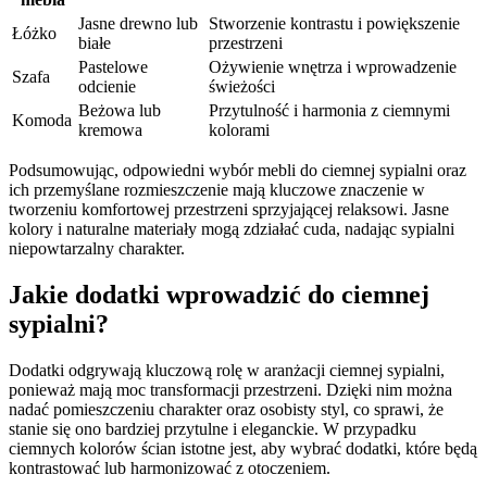
Jasne drewno lub
Stworzenie kontrastu i powiększenie
Łóżko
białe
przestrzeni
Pastelowe
Ożywienie wnętrza i wprowadzenie
Szafa
odcienie
świeżości
Beżowa lub
Przytulność i harmonia z ciemnymi
Komoda
kremowa
kolorami
Podsumowując, odpowiedni wybór mebli do ciemnej sypialni oraz
ich przemyślane rozmieszczenie mają kluczowe znaczenie w
tworzeniu komfortowej przestrzeni sprzyjającej relaksowi. Jasne
kolory i naturalne materiały mogą zdziałać cuda, nadając sypialni
niepowtarzalny charakter.
Jakie dodatki wprowadzić do ciemnej
sypialni?
Dodatki odgrywają kluczową rolę w aranżacji ciemnej sypialni,
ponieważ mają moc transformacji przestrzeni. Dzięki nim można
nadać pomieszczeniu charakter oraz osobisty styl, co sprawi, że
stanie się ono bardziej przytulne i eleganckie. W przypadku
ciemnych kolorów ścian istotne jest, aby wybrać dodatki, które będą
kontrastować lub harmonizować z otoczeniem.