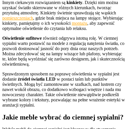
Innym ciekawym rozwiązaniem są
kinkiety
. Dzięki nim można
uzyskać światło skierowane w różnych kierunkach, tworząc
przytulną atmosferę. Kinkiety świetnie sprawdzają się wąskich
pomieszczeniach
, gdzie brak miejsca na lampy stojące. Wybierając
kinkiety, pamiętajmy o ich wysokości
montażu
, aby zapewnić
optymalne oświetlenie do czytania lub relaksu.
Oświetlenie sufitowe
również odgrywa istotną rolę. W ciemnej
sypialni warto postawić na modele z regulacją natężenia światła, co
pozwoli dostosować jasność do pory dnia oraz naszych potrzeb.
Można zdecydować się na lampy wiszące lub plafony, wybierając
te, które będą wyróżniać się zarówno designem, jak i skutecznością
oświetleniową.
Sprawdzonym sposobem na poprawę oświetlenia w sypialni jest
dodanie
źródeł światła LED
w postaci taśm lub punktów
świetlnych. Mogą być zamontowane w szafkach, nad lustrem czy
nawet wokół obrazu, co dodatkowo wzbogaci wnętrze i nada mu
nowoczesny charakter. Takie oświetlenie niewątpliwie podkreśli
wybrane kolory i tekstury, pozwalając na pełne wrażenie estetyki w
aranżacji sypialni.
Jakie meble wybrać do ciemnej sypialni?