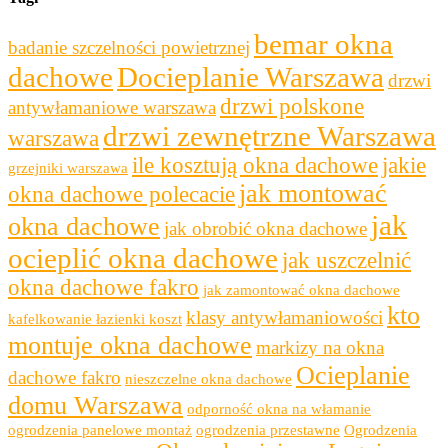
bemar okna
badanie szczelności powietrznej
dachowe
Docieplanie Warszawa
drzwi
drzwi polskone
antywłamaniowe warszawa
drzwi zewnętrzne Warszawa
warszawa
ile kosztują okna dachowe
jakie
grzejniki warszawa
jak montować
okna dachowe polecacie
jak
okna dachowe
jak obrobić okna dachowe
ocieplić okna dachowe
jak uszczelnić
okna dachowe fakro
jak zamontować okna dachowe
kto
klasy antywłamaniowości
kafelkowanie łazienki koszt
montuje okna dachowe
markizy na okna
Ocieplanie
dachowe fakro
nieszczelne okna dachowe
domu Warszawa
odporność okna na włamanie
ogrodzenia panelowe montaż
ogrodzenia przestawne
Ogrodzenia