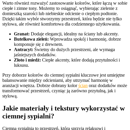
Warto również rozważyć zastosowanie kolorów, które łączą w sobie
ciepłe i zimne tony. Możemy to osiągnąć, wybierając zielenie z
domieszką szarości lub niebieskie odcienie o ciepłym podtonie.
Dzięki takim wybór stworzymy przestrzeń, która będzie nie tylko
stylowa, ale również komfortowa dla codziennego użytkowania.
Granat:
Dodaje elegancji, idealny na ściany lub akcenty.
Butelkowa zieleń:
Wprowadza spokój i harmonię, dobrze
komponuje się z drewnem.
Antracyt:
Świetny do dużych przestrzeni, ale wymaga
jaśniejszych dodatków.
Złoto i miedź:
Ciepłe akcenty, które dodają przytulności i
luksusu.
Przy doborze kolorów do ciemnej sypialni kluczowe jest umiejętne
balansowanie między odcieniami, aby utrzymać harmonię w
aranżacji wnętrza. Dobrze dobrany kolor
ścian
oraz dodatków może
transformować przestrzeń, czyniąc ją zarówno przytulną, jak i
stylową.
Jakie materiały i tekstury wykorzystać w
ciemnej sypialni?
Ciemna sypialnia to przestrzeń, która sprzyja relaksowi i