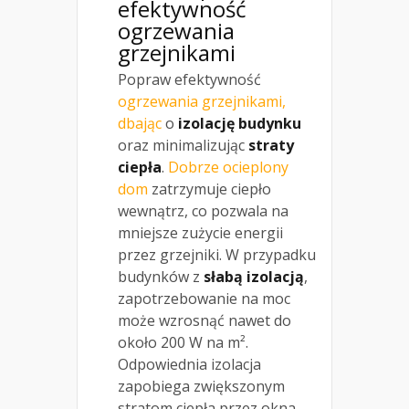
efektywność
ogrzewania
grzejnikami
Popraw efektywność
ogrzewania grzejnikami,
dbając
o
izolację budynku
oraz minimalizując
straty
ciepła
.
Dobrze ocieplony
dom
zatrzymuje ciepło
wewnątrz, co pozwala na
mniejsze zużycie energii
przez grzejniki. W przypadku
budynków z
słabą izolacją
,
zapotrzebowanie na moc
może wzrosnąć nawet do
około 200 W na m².
Odpowiednia izolacja
zapobiega zwiększonym
stratom ciepła przez okna,