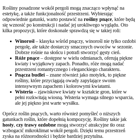
Rośliny posadzone wokół pergoli mogą znacząco wpłynąć na
estetykę, a także funkcjonalność przestrzeni. Wybierając
odpowiednie gatunki, warto postawić na
rośliny pnące
, które będą
się wznosić po konstrukcji i nadać jej urokliwego wyglądu. Oto
kilka propozycji, które doskonale sprawdzą się w takiej roli:
Winorośl
– klasyka wśród pnączy, winorośl nie tylko ozdobi
pergolę, ale także dostarczy smacznych owoców w sezonie.
Dobrze rośnie na słońcu i potrafi stworzyć gęsty cień.
Róże pnące
– dostępne w wielu odmianach, oferują piękne
kwiaty i wyjątkowy zapach. Ponadto, róże mogą nadać
przestrzeni romantycznego i eleganckiego charakteru.
Pnącza budlei
– znane również jako motylek, to piękne
rośliny, które przyciągają owady zapylające swoim
intensywnym zapachem i kolorowymi kwiatami.
Wisteria
– zjawiskowe kwiaty w kształcie gron, które w
pełni rozkwitają wiosną. Wisteria wymaga silnego wsparcia,
ale jej piękno jest warte wysiłku.
Oprócz roślin pnących, warto również pomyśleć o niższych
gatunkach roślin, które dopełnią kompozycję. Rośliny takie jak
hosty
,
czy trawy ozdobne
mogą stworzyć atrakcyjne tło oraz
wzbogacić mikroklimat wokół pergoli. Dzięki temu przestrzeń
zyska na różnorodności i będzie bardziej przytulna.