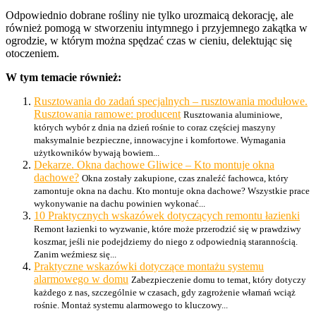
Odpowiednio dobrane rośliny nie tylko urozmaicą dekorację, ale
również pomogą w stworzeniu intymnego i przyjemnego zakątka w
ogrodzie, w którym można spędzać czas w cieniu, delektując się
otoczeniem.
W tym temacie również:
Rusztowania do zadań specjalnych – rusztowania modułowe.
Rusztowania ramowe: producent
Rusztowania aluminiowe,
których wybór z dnia na dzień rośnie to coraz częściej maszyny
maksymalnie bezpieczne, innowacyjne i komfortowe. Wymagania
użytkowników bywają bowiem...
Dekarze. Okna dachowe Gliwice – Kto montuje okna
dachowe?
Okna zostały zakupione, czas znaleźć fachowca, który
zamontuje okna na dachu. Kto montuje okna dachowe? Wszystkie prace
wykonywanie na dachu powinien wykonać...
10 Praktycznych wskazówek dotyczących remontu łazienki
Remont łazienki to wyzwanie, które może przerodzić się w prawdziwy
koszmar, jeśli nie podejdziemy do niego z odpowiednią starannością.
Zanim weźmiesz się...
Praktyczne wskazówki dotyczące montażu systemu
alarmowego w domu
Zabezpieczenie domu to temat, który dotyczy
każdego z nas, szczególnie w czasach, gdy zagrożenie włamań wciąż
rośnie. Montaż systemu alarmowego to kluczowy...