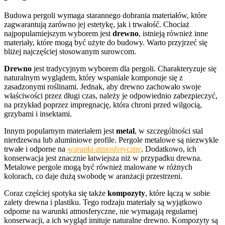
Budowa pergoli wymaga starannego dobrania materiałów, które
zagwarantują zarówno jej estetykę, jak i trwałość. Chociaż
najpopularniejszym wyborem jest
drewno
, istnieją również inne
materiały, które mogą być użyte do budowy. Warto przyjrzeć się
bliżej najczęściej stosowanym surowcom.
Drewno
jest tradycyjnym wyborem dla pergoli. Charakteryzuje się
naturalnym wyglądem, który wspaniale komponuje się z
zasadzonymi roślinami. Jednak, aby drewno zachowało swoje
właściwości przez długi czas, należy je odpowiednio zabezpieczyć,
na przykład poprzez impregnację, która chroni przed wilgocią,
grzybami i insektami.
Innym popularnym materiałem jest
metal
, w szczególności stal
nierdzewna lub aluminiowe profile. Pergole metalowe są niezwykle
trwałe i odporne na
warunki atmosferyczne
. Dodatkowo, ich
konserwacja jest znacznie łatwiejsza niż w przypadku drewna.
Metalowe pergole mogą być również malowane w różnych
kolorach, co daje dużą swobodę w aranżacji przestrzeni.
Coraz częściej spotyka się także
kompozyty
, które łączą w sobie
zalety drewna i plastiku. Tego rodzaju materiały są wyjątkowo
odporne na warunki atmosferyczne, nie wymagają regularnej
konserwacji, a ich wygląd imituje naturalne drewno. Kompozyty są