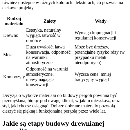
również dostępne w różnych kolorach i teksturach, co pozwala na
ciekawe projekty.
Rodzaj
Zalety
Wady
materiału
Estetyka, naturalny
Wymaga impregnacji i
Drewno
wygląd, łatwość w
regularnej konserwacji
obróbce
Duża trwałość, łatwa
Może być droższy,
konserwacja, odporność
potencjalne ryzyko rdzy (w
Metal
na warunki
przypadku metali
atmosferyczne
nieodpornych)
Odporność na warunki
atmosferyczne,
Wyższa cena, mniej
Kompozyty
niewymagająca
tradycyjny wygląd
konserwacji
Decyzja o wyborze materiału do budowy pergoli powinna być
przemyślana, biorąc pod uwagę klimat, w jakim mieszkasz, oraz
styl, jaki chcesz osiągnąć. Dobrze dobrane materiały pozwolą
cieszyć się piękną i funkcjonalną pergolą przez wiele lat.
Jakie są etapy budowy drewnianej