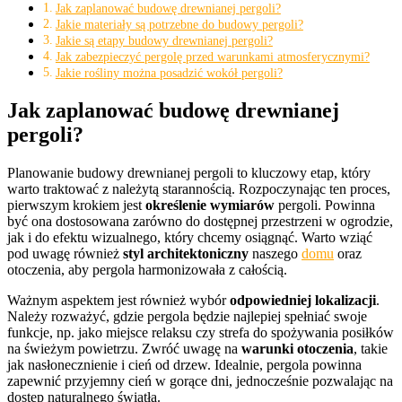
Jak zaplanować budowę drewnianej pergoli?
Jakie materiały są potrzebne do budowy pergoli?
Jakie są etapy budowy drewnianej pergoli?
Jak zabezpieczyć pergolę przed warunkami atmosferycznymi?
Jakie rośliny można posadzić wokół pergoli?
Jak zaplanować budowę drewnianej
pergoli?
Planowanie budowy drewnianej pergoli to kluczowy etap, który
warto traktować z należytą starannością. Rozpoczynając ten proces,
pierwszym krokiem jest
określenie wymiarów
pergoli. Powinna
być ona dostosowana zarówno do dostępnej przestrzeni w ogrodzie,
jak i do efektu wizualnego, który chcemy osiągnąć. Warto wziąć
pod uwagę również
styl architektoniczny
naszego
domu
oraz
otoczenia, aby pergola harmonizowała z całością.
Ważnym aspektem jest również wybór
odpowiedniej lokalizacji
.
Należy rozważyć, gdzie pergola będzie najlepiej spełniać swoje
funkcje, np. jako miejsce relaksu czy strefa do spożywania posiłków
na świeżym powietrzu. Zwróć uwagę na
warunki otoczenia
, takie
jak nasłonecznienie i cień od drzew. Idealnie, pergola powinna
zapewnić przyjemny cień w gorące dni, jednocześnie pozwalając na
dostęp naturalnego światła.