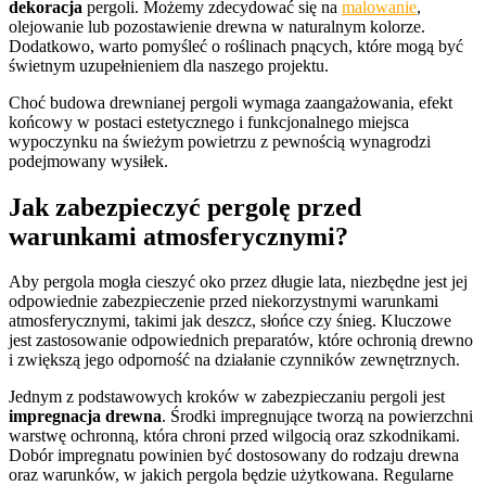
dekoracja
pergoli. Możemy zdecydować się na
malowanie
,
olejowanie lub pozostawienie drewna w naturalnym kolorze.
Dodatkowo, warto pomyśleć o roślinach pnących, które mogą być
świetnym uzupełnieniem dla naszego projektu.
Choć budowa drewnianej pergoli wymaga zaangażowania, efekt
końcowy w postaci estetycznego i funkcjonalnego miejsca
wypoczynku na świeżym powietrzu z pewnością wynagrodzi
podejmowany wysiłek.
Jak zabezpieczyć pergolę przed
warunkami atmosferycznymi?
Aby pergola mogła cieszyć oko przez długie lata, niezbędne jest jej
odpowiednie zabezpieczenie przed niekorzystnymi warunkami
atmosferycznymi, takimi jak deszcz, słońce czy śnieg. Kluczowe
jest zastosowanie odpowiednich preparatów, które ochronią drewno
i zwiększą jego odporność na działanie czynników zewnętrznych.
Jednym z podstawowych kroków w zabezpieczaniu pergoli jest
impregnacja drewna
. Środki impregnujące tworzą na powierzchni
warstwę ochronną, która chroni przed wilgocią oraz szkodnikami.
Dobór impregnatu powinien być dostosowany do rodzaju drewna
oraz warunków, w jakich pergola będzie użytkowana. Regularne