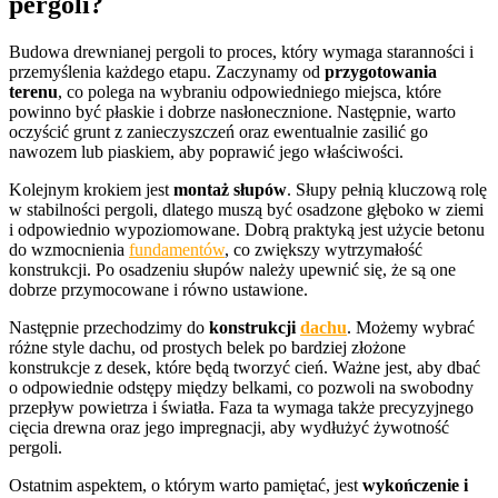
pergoli?
Budowa drewnianej pergoli to proces, który wymaga staranności i
przemyślenia każdego etapu. Zaczynamy od
przygotowania
terenu
, co polega na wybraniu odpowiedniego miejsca, które
powinno być płaskie i dobrze nasłonecznione. Następnie, warto
oczyścić grunt z zanieczyszczeń oraz ewentualnie zasilić go
nawozem lub piaskiem, aby poprawić jego właściwości.
Kolejnym krokiem jest
montaż słupów
. Słupy pełnią kluczową rolę
w stabilności pergoli, dlatego muszą być osadzone głęboko w ziemi
i odpowiednio wypoziomowane. Dobrą praktyką jest użycie betonu
do wzmocnienia
fundamentów
, co zwiększy wytrzymałość
konstrukcji. Po osadzeniu słupów należy upewnić się, że są one
dobrze przymocowane i równo ustawione.
Następnie przechodzimy do
konstrukcji
dachu
. Możemy wybrać
różne style dachu, od prostych belek po bardziej złożone
konstrukcje z desek, które będą tworzyć cień. Ważne jest, aby dbać
o odpowiednie odstępy między belkami, co pozwoli na swobodny
przepływ powietrza i światła. Faza ta wymaga także precyzyjnego
cięcia drewna oraz jego impregnacji, aby wydłużyć żywotność
pergoli.
Ostatnim aspektem, o którym warto pamiętać, jest
wykończenie i