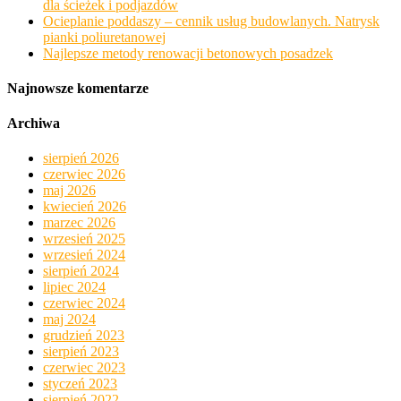
dla ścieżek i podjazdów
Ocieplanie poddaszy – cennik usług budowlanych. Natrysk
pianki poliuretanowej
Najlepsze metody renowacji betonowych posadzek
Najnowsze komentarze
Archiwa
sierpień 2026
czerwiec 2026
maj 2026
kwiecień 2026
marzec 2026
wrzesień 2025
wrzesień 2024
sierpień 2024
lipiec 2024
czerwiec 2024
maj 2024
grudzień 2023
sierpień 2023
czerwiec 2023
styczeń 2023
sierpień 2022