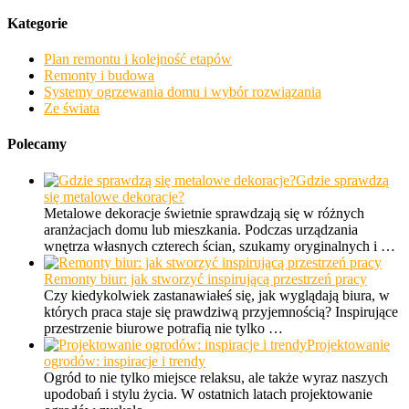
Kategorie
Plan remontu i kolejność etapów
Remonty i budowa
Systemy ogrzewania domu i wybór rozwiązania
Ze świata
Polecamy
Gdzie sprawdzą
się metalowe dekoracje?
Metalowe dekoracje świetnie sprawdzają się w różnych
aranżacjach domu lub mieszkania. Podczas urządzania
wnętrza własnych czterech ścian, szukamy oryginalnych i …
Remonty biur: jak stworzyć inspirującą przestrzeń pracy
Czy kiedykolwiek zastanawiałeś się, jak wyglądają biura, w
których praca staje się prawdziwą przyjemnością? Inspirujące
przestrzenie biurowe potrafią nie tylko …
Projektowanie
ogrodów: inspiracje i trendy
Ogród to nie tylko miejsce relaksu, ale także wyraz naszych
upodobań i stylu życia. W ostatnich latach projektowanie