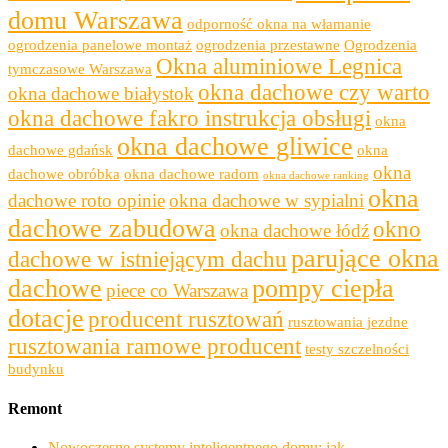
domu Warszawa
odporność okna na włamanie
ogrodzenia panelowe montaż
ogrodzenia przestawne
Ogrodzenia
Okna aluminiowe Legnica
tymczasowe Warszawa
okna dachowe czy warto
okna dachowe białystok
okna dachowe fakro instrukcja obsługi
okna
okna dachowe gliwice
dachowe gdańsk
okna
okna
dachowe obróbka
okna dachowe radom
okna dachowe ranking
okna
dachowe roto opinie
okna dachowe w sypialni
dachowe zabudowa
okno
okna dachowe łódź
parujące okna
dachowe w istniejącym dachu
dachowe
pompy ciepła
piece co Warszawa
dotacje
producent rusztowań
rusztowania jezdne
rusztowania ramowe producent
testy szczelności
budynku
Remont
Nowoczesne systemy inteligentnego domu: jak