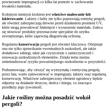
powtarzanie impregnacji co kilka lat pomoże w zachowaniu
trwałości materiału.
Kolejnym istotnym krokiem jest
właściwe malowanie lub
lakierowanie
. Lakiery i farby nie tylko poprawiają estetykę pergoli,
ale również zabezpieczają drewno przed działaniem promieni UV,
które mogą powodować blaknięcie i wysuszenie materiału. Zaleca
się stosować produkty przeznaczone specjalnie do użytku
zewnętrznego, które zapewnią długotrwałą ochronę.
Regularna
konserwacja
pergoli jest również kluczowa. Obejmuje
ona nie tylko sprawdzanie ewentualnych uszkodzeń, ale także
dodatkowe zabiegi, takie jak czyszczenie z zanieczyszczeń i
renowacja uszkodzonych elementów. Dzięki temu można
zminimalizować ryzyko poważniejszego uszkodzenia w przyszłości.
Podsumowując, aby cieszyć się wytrzymałą i estetyczną pergolą
przez lata, warto zainwestować w impregnaty, lakiery oraz regularną
konserwację. Właściwie zabezpieczony element ogrodowy będzie
odporny na działanie deszczu, słońca i śniegu, co znacząco
przedłuży jego żywotność.
Jakie rośliny można posadzić wokół
pergoli?