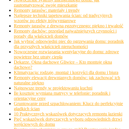
zautomatyzować swoje mieszkanie
Remonty tarasów: materiały i trendy
Najlepsze techniki tapetowania ścian: od tradycyjnych
wzorów po efekty trójwymiarowe
Remonty tarasów z drewna egzotycznego: piękno i trwałość
Remonty dachów: przegląd najważniejszych czynności i
porady dla właścicieli domów
Jak wybrać odpowiedni piec do ogrzewania domu: poradnik
dla przyszłych właścicieli nieruchomości
Nowoczesne rozwiązania wentylacyjne do domu: zdrowe
powietrze bez utraty ciepła
Dekarze. Okna dachowe Gliwice – Kto montuje okna
dachowe?
Klimatyzacja: rodzaje, montaż i korzyści dla domu i biura
Remonty elewacji drewnianych domów: jak zachować ich
naturalne piękno
Najnowsze trendy w projektowaniu kuchni
Ile kosztuje wymiana matrycy w telefonie: poradnik i
orientacyjne ceny
Gruntowanie przed szpachlowaniem: Klucz do perfekcyjnie
gładkich ścian
10 Praktycznych wskazówek dotyczących remontu łazienki
Pięć wskazówek dotyczących wyboru odpowiednich drzwi
wejściowych do domu