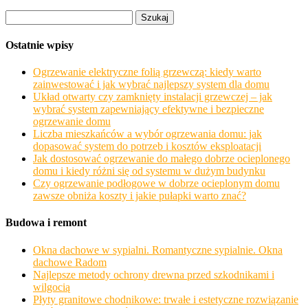
Szukaj:
Ostatnie wpisy
Ogrzewanie elektryczne folią grzewczą: kiedy warto
zainwestować i jak wybrać najlepszy system dla domu
Układ otwarty czy zamknięty instalacji grzewczej – jak
wybrać system zapewniający efektywne i bezpieczne
ogrzewanie domu
Liczba mieszkańców a wybór ogrzewania domu: jak
dopasować system do potrzeb i kosztów eksploatacji
Jak dostosować ogrzewanie do małego dobrze ocieplonego
domu i kiedy różni się od systemu w dużym budynku
Czy ogrzewanie podłogowe w dobrze ocieplonym domu
zawsze obniża koszty i jakie pułapki warto znać?
Budowa i remont
Okna dachowe w sypialni. Romantyczne sypialnie. Okna
dachowe Radom
Najlepsze metody ochrony drewna przed szkodnikami i
wilgocią
Płyty granitowe chodnikowe: trwałe i estetyczne rozwiązanie