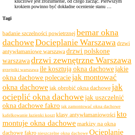
kluczowe jest zrozumienie, od czego zacząć. Pierwszym
krokiem powinno być dokładne ocenienie stanu …
Tagi
bemar okna
badanie szczelności powietrznej
dachowe
Docieplanie Warszawa
drzwi
drzwi polskone
antywłamaniowe warszawa
drzwi zewnętrzne Warszawa
warszawa
ile kosztują okna dachowe
jakie
grzejniki warszawa
jak montować
okna dachowe polecacie
jak
okna dachowe
jak obrobić okna dachowe
ocieplić okna dachowe
jak uszczelnić
okna dachowe fakro
jak zamontować okna dachowe
kto
klasy antywłamaniowości
kafelkowanie łazienki koszt
montuje okna dachowe
markizy na okna
Ocieplanie
dachowe fakro
nieszczelne okna dachowe