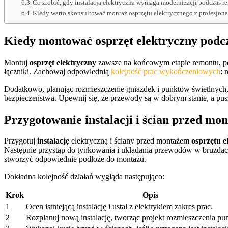
Co zrobić, gdy instalacja elektryczna wymaga modernizacji podczas 
Kiedy warto skonsultować montaż osprzętu elektrycznego z profesjon
Kiedy montować osprzęt elektryczny podc
Montuj
osprzęt elektryczny
zawsze na końcowym etapie remontu, po 
łączniki. Zachowaj odpowiednią
kolejność prac wykończeniowych
: 
Dodatkowo, planując rozmieszczenie gniazdek i punktów świetlnych
bezpieczeństwa. Upewnij się, że przewody są w dobrym stanie, a p
Przygotowanie instalacji i ścian przed mo
Przygotuj
instalację
elektryczną i ściany przed montażem
osprzętu e
Następnie przystąp do tynkowania i układania przewodów w bruzdach 
stworzyć odpowiednie podłoże do montażu.
Dokładna kolejność działań wygląda następująco:
Krok
Opis
1
Ocen istniejącą instalację i ustal z elektrykiem zakres prac.
2
Rozplanuj nową instalację, tworząc projekt rozmieszczenia pu