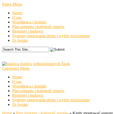
Pages Menu
Home
O nas
Współpraca i kontakt
Plan remontu i kolejność etapów
Remonty i budowa
Systemy ogrzewania domu i wybór rozwiązania
Ze świata
Categories Menu
Home
O nas
Współpraca i kontakt
Plan remontu i kolejność etapów
Remonty i budowa
Systemy ogrzewania domu i wybór rozwiązania
Ze świata
Home
»
Plan remontu i kolejność etapów
»
Kiedy montować osprzęt e