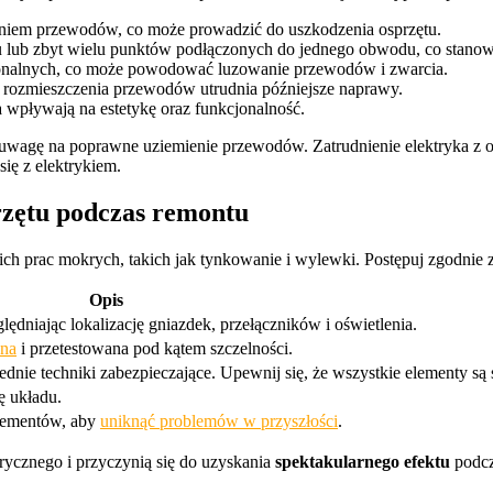
em przewodów, co może prowadzić do uszkodzenia osprzętu.
 lub zbyt wielu punktów podłączonych do jednego obwodu, co stanow
jonalnych, co może powodować luzowanie przewodów i zwarcia.
rozmieszczenia przewodów utrudnia późniejsze naprawy.
 wpływają na estetykę oraz funkcjonalność.
caj uwagę na poprawne uziemienie przewodów. Zatrudnienie elektryka 
ię z elektrykiem.
rzętu podczas remontu
ch prac mokrych, takich jak tynkowanie i wylewki. Postępuj zgodnie
Opis
lędniając lokalizację gniazdek, przełączników i oświetlenia.
ona
i przetestowana pod kątem szczelności.
dnie techniki zabezpieczające. Upewnij się, że wszystkie elementy są
ę układu.
elementów, aby
uniknąć problemów w przyszłości
.
ycznego i przyczynią się do uzyskania
spektakularnego efektu
podcz