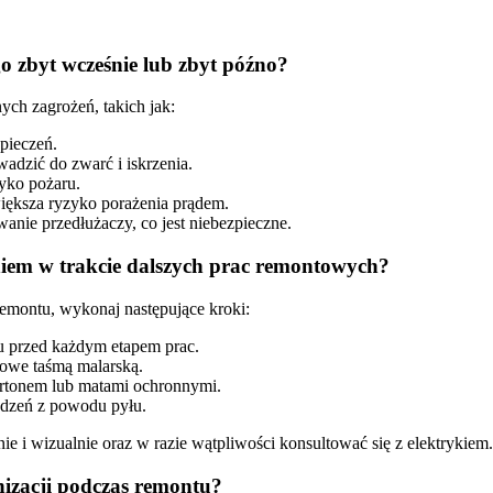
o zbyt wcześnie lub zbyt późno?
ch zagrożeń, takich jak:
zpieczeń.
dzić do zwarć i iskrzenia.
yko pożaru.
ększa ryzyko porażenia prądem.
nie przedłużaczy, co jest niebezpieczne.
eniem w trakcie dalszych prac remontowych?
emontu, wykonaj następujące kroki:
u przed każdym etapem prac.
gowe taśmą malarską.
 kartonem lub matami ochronnymi.
kodzeń z powodu pyłu.
e i wizualnie oraz w razie wątpliwości konsultować się z elektrykiem.
nizacji podczas remontu?