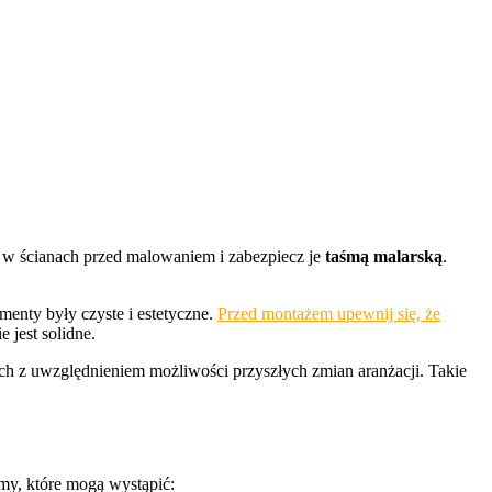
i w ścianach przed malowaniem i zabezpiecz je
taśmą malarską
.
enty były czyste i estetyczne.
Przed montażem upewnij się, że
jest solidne.
ych z uwzględnieniem możliwości przyszłych zmian aranżacji. Takie
emy, które mogą wystąpić: