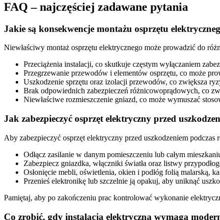
FAQ – najczęściej zadawane pytania
Jakie są konsekwencje montażu osprzętu elektryczneg
Niewłaściwy montaż osprzętu elektrycznego może prowadzić do różny
Przeciążenia instalacji, co skutkuje częstym wyłączaniem zabe
Przegrzewanie przewodów i elementów osprzętu, co może prowa
Uszkodzenie sprzętu oraz izolacji przewodów, co zwiększa ryz
Brak odpowiednich zabezpieczeń różnicowoprądowych, co zwi
Niewłaściwe rozmieszczenie gniazd, co może wymuszać stosowa
Jak zabezpieczyć osprzęt elektryczny przed uszkodz
Aby zabezpieczyć osprzęt elektryczny przed uszkodzeniem podczas r
Odłącz zasilanie w danym pomieszczeniu lub całym mieszkani
Zabezpiecz gniazdka, włączniki światła oraz listwy przypodło
Osłonięcie mebli, oświetlenia, okien i podłóg folią malarską,
Przenieś elektronikę lub szczelnie ją opakuj, aby uniknąć usz
Pamiętaj, aby po zakończeniu prac kontrolować wykonanie elektryczni
Co zrobić, gdy instalacja elektryczna wymaga moder