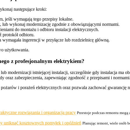
ykonaj następujące kroki:
 jeśli wymagają tego przepisy lokalne.
y, lub wykonaj modernizację zgodnie z obowiązującymi normami.
eniami do montażu i odbioru instalacji elektrycznych.
 protokół odbioru.
 wymagała ingerencji w przyłącze lub rozdzielnicę główną.
two użytkowania.
nego z profesjonalnym elektrykiem?
ub modernizacji istniejącej instalacji, szczególnie gdy instalacja ma o
y oraz zabezpieczenia, zapewniając zgodność z przepisami i normami
, pożarów i porażeń elektrycznych oraz pozwala zachować gwarancję 
aktyczne rozwiązania i organizacja pracy
Przestoje podczas remontu mogą 
 by uniknąć kosztownych pomyłek i opóźnień
Planując remont, wiele osób 