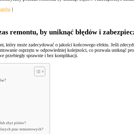
etapów
|
as remontu, by uniknąć błędów i zabezpiecz
 który może zadecydować o jakości końcowego efektu. Jeśli zdecydujes
towanie osprzętu w odpowiedniej kolejności, co pozwala uniknąć pro
 przebiegły sprawnie i bez komplikacji.
dów?
 lub zbyt późno?
dalszych prac remontowych?