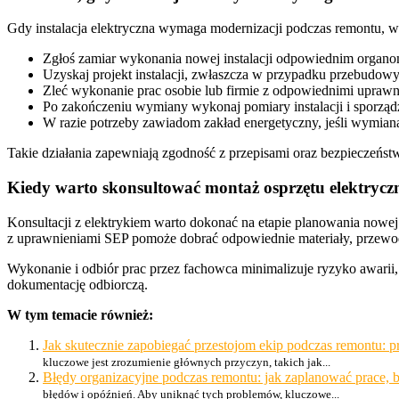
Gdy instalacja elektryczna wymaga modernizacji podczas remontu, w
Zgłoś zamiar wykonania nowej instalacji odpowiednim organom,
Uzyskaj projekt instalacji, zwłaszcza w przypadku przebudow
Zleć wykonanie prac osobie lub firmie z odpowiednimi uprawni
Po zakończeniu wymiany wykonaj pomiary instalacji i sporządź
W razie potrzeby zawiadom zakład energetyczny, jeśli wymiana
Takie działania zapewniają zgodność z przepisami oraz bezpieczeńs
Kiedy warto skonsultować montaż osprzętu elektrycz
Konsultacji z elektrykiem warto dokonać na etapie planowania nowej l
z uprawnieniami SEP pomoże dobrać odpowiednie materiały, przewod
Wykonanie i odbiór prac przez fachowca minimalizuje ryzyko awarii
dokumentację odbiorczą.
W tym temacie również:
Jak skutecznie zapobiegać przestojom ekip podczas remontu: pr
kluczowe jest zrozumienie głównych przyczyn, takich jak...
Błędy organizacyjne podczas remontu: jak zaplanować prace,
błędów i opóźnień. Aby uniknąć tych problemów, kluczowe...