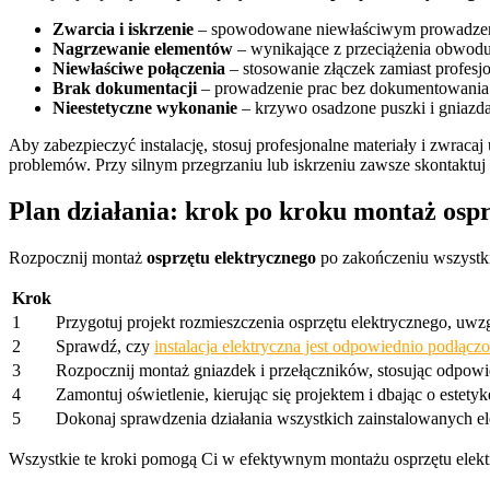
Zwarcia i iskrzenie
– spowodowane niewłaściwym prowadzeni
Nagrzewanie elementów
– wynikające z przeciążenia obwodu
Niewłaściwe połączenia
– stosowanie złączek zamiast profes
Brak dokumentacji
– prowadzenie prac bez dokumentowania 
Nieestetyczne wykonanie
– krzywo osadzone puszki i gniazda
Aby zabezpieczyć instalację, stosuj profesjonalne materiały i zwra
problemów. Przy silnym przegrzaniu lub iskrzeniu zawsze skontaktuj s
Plan działania: krok po kroku montaż osp
Rozpocznij montaż
osprzętu elektrycznego
po zakończeniu wszystki
Krok
1
Przygotuj projekt rozmieszczenia osprzętu elektrycznego, uwzg
2
Sprawdź, czy
instalacja elektryczna jest odpowiednio podłącz
3
Rozpocznij montaż gniazdek i przełączników, stosując odpowie
4
Zamontuj oświetlenie, kierując się projektem i dbając o estetyk
5
Dokonaj sprawdzenia działania wszystkich zainstalowanych 
Wszystkie te kroki pomogą Ci w efektywnym montażu osprzętu elektr