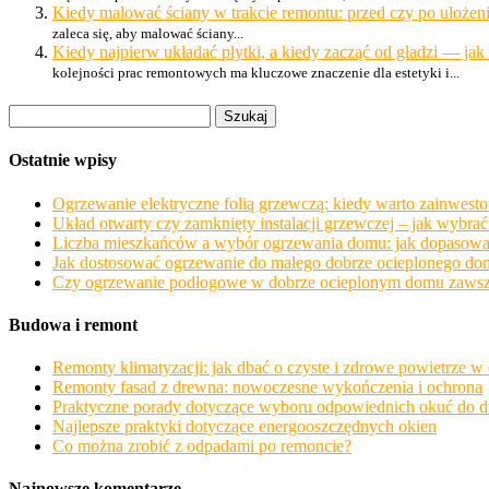
Kiedy malować ściany w trakcie remontu: przed czy po ułożeni
zaleca się, aby malować ściany...
Kiedy najpierw układać płytki, a kiedy zacząć od gładzi — j
kolejności prac remontowych ma kluczowe znaczenie dla estetyki i...
Szukaj:
Ostatnie wpisy
Ogrzewanie elektryczne folią grzewczą: kiedy warto zainwesto
Układ otwarty czy zamknięty instalacji grzewczej – jak wybr
Liczba mieszkańców a wybór ogrzewania domu: jak dopasować 
Jak dostosować ogrzewanie do małego dobrze ocieplonego dom
Czy ogrzewanie podłogowe w dobrze ocieplonym domu zawsze o
Budowa i remont
Remonty klimatyzacji: jak dbać o czyste i zdrowe powietrze 
Remonty fasad z drewna: nowoczesne wykończenia i ochrona
Praktyczne porady dotyczące wyboru odpowiednich okuć do d
Najlepsze praktyki dotyczące energooszczędnych okien
Co można zrobić z odpadami po remoncie?
Najnowsze komentarze