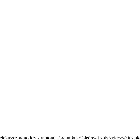
lektryczny podczas remontu, by uniknąć błędów i zabezpieczyć instal