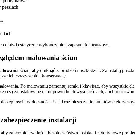
ja podtynkowa.
 peszlach.
o.
aniach.
 co ułatwi estetyczne wykończenie i zapewni ich trwałość.
zględem malowania ścian
alowania
ścian, aby uniknąć zabrudzeń i uszkodzeń. Zainstaluj puszk
jsze ich czyszczenie i konserwację.
lowania. Po malowaniu zamontuj ramki i klawisze, aby wszystkie elem
zki są zainstalowane na odpowiednich wysokościach, a ich mocowanie 
 dostępności i widoczności. Ustal rozmieszczenie punktów elektryczn
zabezpieczenie instalacji
, aby zapewnić trwałość i bezpieczeństwo instalacji. Oto typowe probl