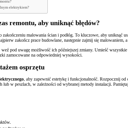
remontu?
alnym elektrykiem?
zas remontu, aby uniknąć błędów?
zakończeniu malowania ścian i podłóg. To kluczowe, aby uniknąć uszko
najpierw zakończ prace budowlane, następnie zajmij się malowaniem, a 
, weź pod uwagę możliwość ich późniejszej zmiany. Umieść wszystki
uszki zamocowane na odpowiedniej wysokości.
ntażem osprzętu
lektrycznego
, aby zapewnić estetykę i funkcjonalność. Rozpocznij od oc
lub w peszlach, w zależności od wybranej metody instalacji. Pamiętaj
nktów.