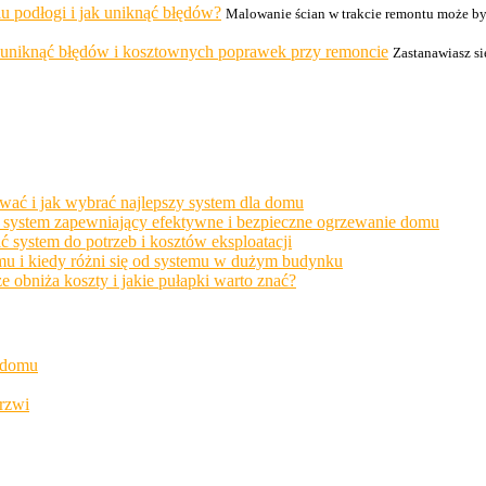
u podłogi i jak uniknąć błędów?
Malowanie ścian w trakcie remontu może by
ak uniknąć błędów i kosztownych poprawek przy remoncie
Zastanawiasz si
wać i jak wybrać najlepszy system dla domu
ać system zapewniający efektywne i bezpieczne ogrzewanie domu
system do potrzeb i kosztów eksploatacji
u i kiedy różni się od systemu w dużym budynku
bniża koszty i jakie pułapki warto znać?
w domu
rzwi