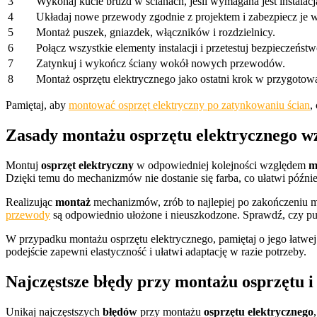
3
Wykonaj kucie bruzd w ścianach, jeśli wymagana jest instalac
4
Układaj nowe przewody zgodnie z projektem i zabezpiecz je w
5
Montaż puszek, gniazdek, włączników i rozdzielnicy.
6
Połącz wszystkie elementy instalacji i przetestuj bezpieczeństw
7
Zatynkuj i wykończ ściany wokół nowych przewodów.
8
Montaż osprzętu elektrycznego jako ostatni krok w przygotow
Pamiętaj, aby
montować osprzęt elektryczny po zatynkowaniu ścian
,
Zasady montażu osprzętu elektrycznego w
Montuj
osprzęt elektryczny
w odpowiedniej kolejności względem
m
Dzięki temu do mechanizmów nie dostanie się farba, co ułatwi późnie
Realizując
montaż
mechanizmów, zrób to najlepiej po zakończeniu ma
przewody
są odpowiednio ułożone i nieuszkodzone. Sprawdź, czy pus
W przypadku montażu osprzętu elektrycznego, pamiętaj o jego łatwej
podejście zapewni elastyczność i ułatwi adaptację w razie potrzeby.
Najczęstsze błędy przy montażu osprzętu i 
Unikaj najczęstszych
błędów
przy montażu
osprzętu elektrycznego