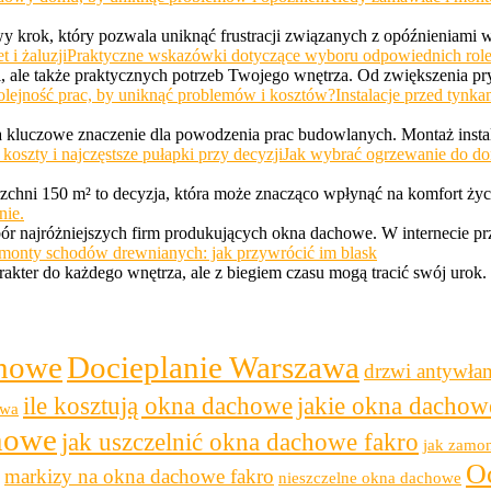
 krok, który pozwala uniknąć frustracji związanych z opóźnieniami
Praktyczne wskazówki dotyczące wyboru odpowiednich rolet 
yki, ale także praktycznych potrzeb Twojego wnętrza. Od zwiększenia p
Instalacje przed tynk
a kluczowe znaczenie dla powodzenia prac budowlanych. Montaż insta
Jak wybrać ogrzewanie do dom
hni 150 m² to decyzja, która może znacząco wpłynąć na komfort życ
nie.
ór najróżniejszych firm produkujących okna dachowe. W internecie pr
monty schodów drewnianych: jak przywrócić im blask
rakter do każdego wnętrza, ale z biegiem czasu mogą tracić swój urok
chowe
Docieplanie Warszawa
drzwi antywła
ile kosztują okna dachowe
jakie okna dachow
awa
chowe
jak uszczelnić okna dachowe fakro
jak zamo
O
markizy na okna dachowe fakro
nieszczelne okna dachowe