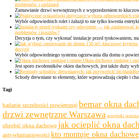
problemów i opóźnień
Zamawianie drzwi wewnętrznych z wyprzedzeniem to kluczowy
Wybór odpowiednich rolet i żaluzji to nie tylko kwestia estet
problemów i kosztów?
Decyzja o tym, czy wykonać instalacje przed tynkowaniem, m
decyzji
Wybór odpowiedniego systemu ogrzewania dla domu o powierzc
Okna dachowe ranking i opi
Jest sporo zwolenników okien dachowych, jest także duży wyb
Re
Schody drewniane to elementy, które wprowadzają ciepło i cha
Tagi
bemar okna da
badanie szczelności powietrznej
drzwi zewnętrzne Warszawa
grzejniki warsz
jak ocieplić okna da
obrobić okna dachowe
kto montuje okna dachowe
antywłamaniowości