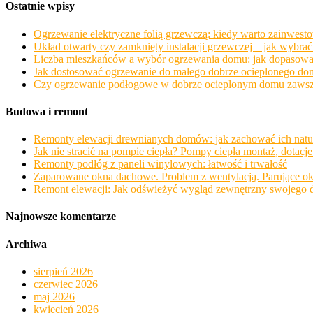
Ostatnie wpisy
Ogrzewanie elektryczne folią grzewczą: kiedy warto zainwesto
Układ otwarty czy zamknięty instalacji grzewczej – jak wybr
Liczba mieszkańców a wybór ogrzewania domu: jak dopasować 
Jak dostosować ogrzewanie do małego dobrze ocieplonego dom
Czy ogrzewanie podłogowe w dobrze ocieplonym domu zawsze o
Budowa i remont
Remonty elewacji drewnianych domów: jak zachować ich natu
Jak nie stracić na pompie ciepła? Pompy ciepła montaż, dotacje
Remonty podłóg z paneli winylowych: łatwość i trwałość
Zaparowane okna dachowe. Problem z wentylacją. Parujące o
Remont elewacji: Jak odświeżyć wygląd zewnętrzny swojego
Najnowsze komentarze
Archiwa
sierpień 2026
czerwiec 2026
maj 2026
kwiecień 2026