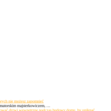
órych nie możesz zapomnieć
 amatorskim majsterkowiczem, …
ować drzwi wewnętrzne podczas budowy domu, by uniknąć