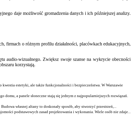
yjnego daje możliwość gromadzenia danych i ich późniejszej analizy.
h, firmach o różnym profilu działalności, placówkach edukacyjnych,
ętu audio-wizualnego. Zwiększ swoje szanse na wykrycie obecności
obszaru korzystają.
kwestia estetyki, ale także funkcjonalności i bezpieczeństwa. W Warszawie
ego domu, a panele słoneczne stają się jednym z najpopularniejszych rozwiązań.
Budowa własnej altany to doskonały sposób, aby stworzyć przestrzeń,...
jomości podstawowych zasad projektowania i wykonania. Wiele osób nie zdaje...