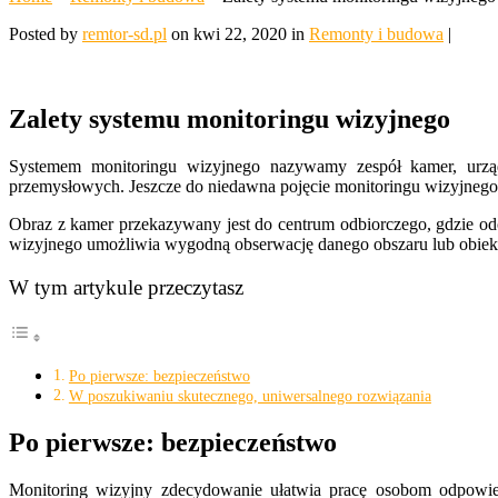
Posted by
remtor-sd.pl
on kwi 22, 2020 in
Remonty i budowa
|
Zalety systemu monitoringu wizyjnego
Systemem monitoringu wizyjnego nazywamy zespół kamer, urząd
przemysłowych. Jeszcze do niedawna pojęcie monitoringu wizyjnego
Obraz z kamer przekazywany jest do centrum odbiorczego, gdzie odcz
wizyjnego umożliwia wygodną obserwację danego obszaru lub obiektu
W tym artykule przeczytasz
Po pierwsze: bezpieczeństwo
W poszukiwaniu skutecznego, uniwersalnego rozwiązania
Po pierwsze: bezpieczeństwo
Monitoring wizyjny zdecydowanie ułatwia pracę osobom odpowiedz