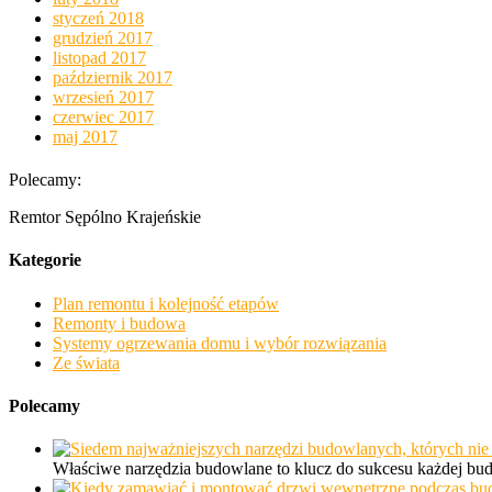
styczeń 2018
grudzień 2017
listopad 2017
październik 2017
wrzesień 2017
czerwiec 2017
maj 2017
Polecamy:
Remtor Sępólno Krajeńskie
Kategorie
Plan remontu i kolejność etapów
Remonty i budowa
Systemy ogrzewania domu i wybór rozwiązania
Ze świata
Polecamy
Właściwe narzędzia budowlane to klucz do sukcesu każdej b