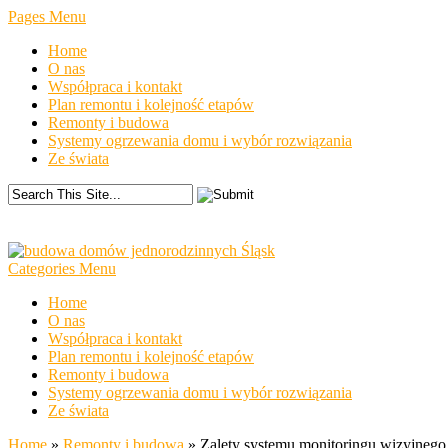
Pages Menu
Home
O nas
Współpraca i kontakt
Plan remontu i kolejność etapów
Remonty i budowa
Systemy ogrzewania domu i wybór rozwiązania
Ze świata
Categories Menu
Home
O nas
Współpraca i kontakt
Plan remontu i kolejność etapów
Remonty i budowa
Systemy ogrzewania domu i wybór rozwiązania
Ze świata
Home
»
Remonty i budowa
»
Zalety systemu monitoringu wizyjnego