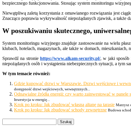
bezpiecznego funkcjonowania. Stosując system monitoringu wizyjne
Niewątpliwą zaletą korzystania z omawianego rozwiązania jest ciągł
Znacząco poprawia wykrywalność niepożądanych zjawisk, a także d
W poszukiwaniu skutecznego, uniwersalne
System monitoringu wizyjnego znajduje zastosowanie na wielu płasz
klubach, hotelach, magazynach, ale także w domach, mieszkaniach, n
Sprawdź na stronie
https://www.alkam-security.pl/
, w jaki sposób
niepożądanych osób i wystąpienia niebezpiecznych sytuacji, a tym sa
W tym temacie również:
Gdzie kupować drzwi w Warszawie. Drzwi wejściowe i wewnę
dostępność drzwi wejściowych, wewnętrznych...
Odnawialne źródła energii: czy warto zainwestować w panele 
Inwestycja w energię...
Krok po kroku: Jak zbudować własną altanę na tarasie
Marzysz o
Krok po kroku: Jak zbudować schody zewnętrzne
Budowa schodó
Szukaj: