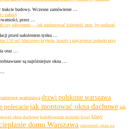
 w trakcie budowy. Wczesne zamówienie …
i żaluzji
rywatności, przez …
ami czy odwrotnie — jak zaplanować kolejność prac, by uniknąć
lacji przed nałożeniem tynku …
u 150 m²: kluczowe kryteria, koszty i najczęstsze pułapki przy
ia oraz …
zedstawiane są najróżniejsze okna …
. …
drzwi polskone warszawa
maniowe warszawa
jak montować okna dachowe
e polecacie
jak
klasy
ntować okna dachowe
kafelkowanie łazienki koszt
cieplanie domu Warszawa
odporność okna na