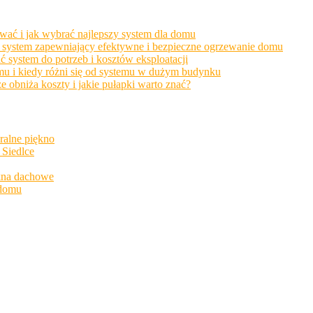
wać i jak wybrać najlepszy system dla domu
ać system zapewniający efektywne i bezpieczne ogrzewanie domu
system do potrzeb i kosztów eksploatacji
u i kiedy różni się od systemu w dużym budynku
bniża koszty i jakie pułapki warto znać?
ralne piękno
 Siedlce
kna dachowe
 domu