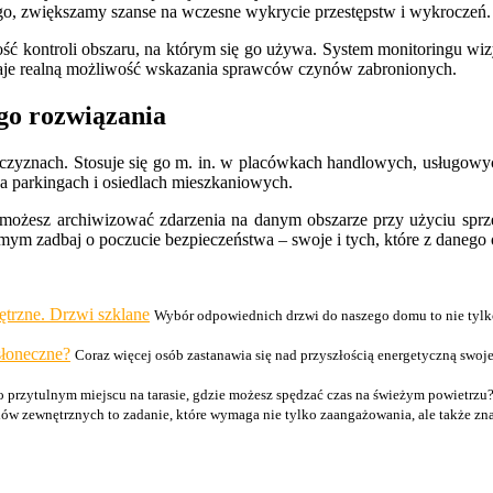
go, zwiększamy szanse na wczesne wykrycie przestępstw i wykroczeń.
ość kontroli obszaru, na którym się go używa. System monitoringu wiz
aje realną możliwość wskazania sprawców czynów zabronionych.
go rozwiązania
czyznach. Stosuje się go m. in. w placówkach handlowych, usługowyc
a parkingach i osiedlach mieszkaniowych.
 możesz archiwizować zdarzenia na danym obszarze przy użyciu sprz
mym zadbaj o poczucie bezpieczeństwa – swoje i tych, które z danego 
trzne. Drzwi szklane
Wybór odpowiednich drzwi do naszego domu to nie tylko 
słoneczne?
Coraz więcej osób zastanawia się nad przyszłością energetyczną swoj
 przytulnym miejscu na tarasie, gdzie możesz spędzać czas na świeżym powietrzu? 
w zewnętrznych to zadanie, które wymaga nie tylko zaangażowania, ale także zna