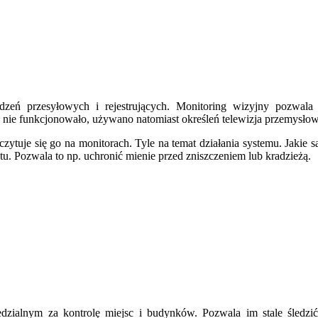
zeń przesyłowych i rejestrujących. Monitoring wizyjny pozwala 
 nie funkcjonowało, używano natomiast określeń telewizja przemysło
ytuje się go na monitorach. Tyle na temat działania systemu. Jakie s
. Pozwala to np. uchronić mienie przed zniszczeniem lub kradzieżą.
ialnym za kontrolę miejsc i budynków. Pozwala im stale śledzić d