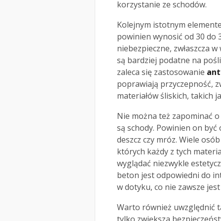
korzystanie ze schodów.
Kolejnym istotnym element
powinien wynosić od 30 do 
niebezpieczne, zwłaszcza w
są bardziej podatne na pośl
zaleca się zastosowanie
ant
poprawiają przyczepność, z
materiałów śliskich, takich j
Nie można też zapominać 
są schody. Powinien on być
deszcz czy mróz. Wiele osób
których każdy z tych materi
wyglądać niezwykle estetycz
beton jest odpowiedni do i
w dotyku, co nie zawsze jes
Warto również uwzględnić ta
tylko zwiększa bezpieczeńst