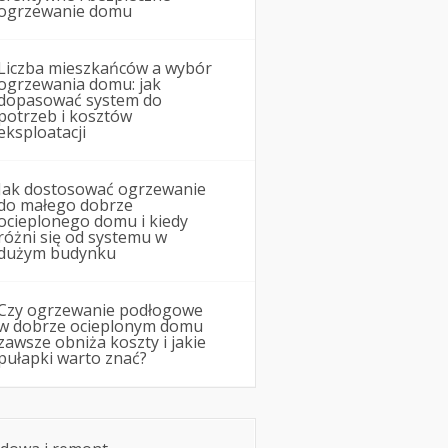
ogrzewanie domu
Liczba mieszkańców a wybór
ogrzewania domu: jak
dopasować system do
potrzeb i kosztów
eksploatacji
Jak dostosować ogrzewanie
do małego dobrze
ocieplonego domu i kiedy
różni się od systemu w
dużym budynku
Czy ogrzewanie podłogowe
w dobrze ocieplonym domu
zawsze obniża koszty i jakie
pułapki warto znać?