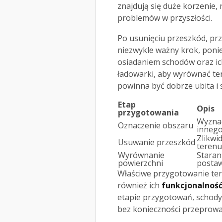
znajdują się duże korzenie, 
problemów w przyszłości.
Po usunięciu przeszkód, prz
niezwykle ważny krok, pon
osiadaniem schodów oraz ich
ładowarki, aby wyrównać ter
powinna być dobrze ubita i s
Etap
Opis
przygotowania
Wyznac
Oznaczenie obszaru
innego
Zlikwi
Usuwanie przeszkód
terenu
Wyrównanie
Staran
powierzchni
postaw
Właściwe przygotowanie tere
również ich
funkcjonalność
etapie przygotowań, schody
bez konieczności przeprow