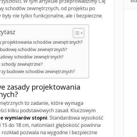
Bu
yszłości. W tym artykule przeprowadzimy Cię
wy schodów zewnętrznych, od projektu po
 były nie tylko funkcjonalne, ale i bezpieczne.
zytasz
y projektowania schodów zewnętrznych?
d budowę schodów zewnętrznych?
 budowy schodów zewnętrznych?
ć schody zewnętrzne?
 przy budowie schodów zewnętrznych?
we zasady projektowania
nych?
nętrznych to zadanie, które wymaga
ości kilku podstawowych zasad. Kluczowym
e wymiarów stopni
. Standardowa wysokość
 15 do 18 cm, natomiast głębokość powinna
i rozkład pozwala na wygodne i bezpieczne