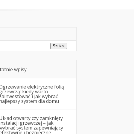
Remonty i budowa
ukaj:
tatnie wpisy
Ogrzewanie elektryczne folią
grzewczą: kiedy warto
zainwestować i jak wybrać
najlepszy system dla domu
Układ otwarty czy zamknięty
instalacji grzewczej – jak
wybrać system zapewniający
efektywne i bezpieczne