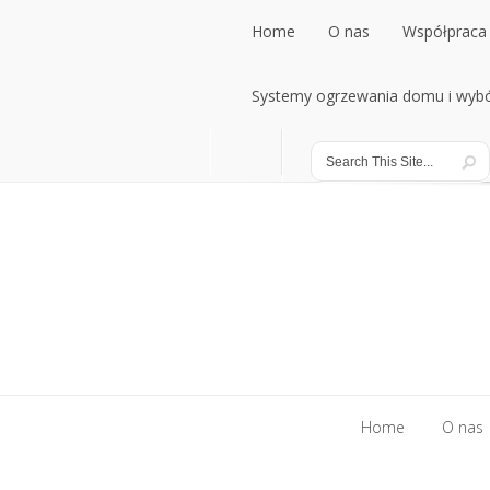
Home
O nas
Współpraca 
Home
Systemy ogrzewania domu i wybó
O nas
Współpraca 
Systemy ogrzewania domu i wybó
Home
O nas