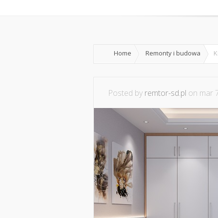
Home
O nas
Home
Remonty i budowa
K
Posted by
remtor-sd.pl
on mar 7