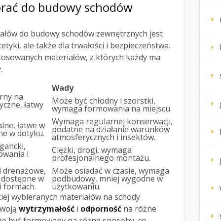
ybrać do budowy schodów
ałów do budowy schodów zewnętrznych jest
tetyki, ale także dla trwałości i bezpieczeństwa.
stosowanych materiałów, z których każdy ma
.
Wady
rny na
Może być chłodny i szorstki,
yczne, łatwy
wymaga formowania na miejscu.
Wymaga regularnej konserwacji,
alne, łatwe w
podatne na działanie warunków
ne w dotyku.
atmosferycznych i insektów.
gancki,
Ciężki, drogi, wymaga
owania i
profesjonalnego montażu.
i drenażowe,
Może osiadać w czasie, wymaga
, dostępne w
podbudowy, mniej wygodne w
i formach.
użytkowaniu.
ciej wybieranych materiałów na schody
swoją
wytrzymałość
i
odporność
na różne
że być formowany na różne sposoby, co