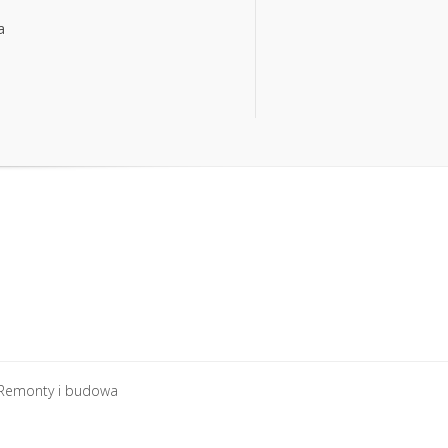
a
a
Remonty i budowa