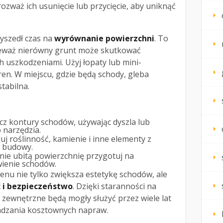
rozważ ich usunięcie lub przycięcie, aby uniknąć
yszedł czas na
wyrównanie powierzchni
. To
ieważ nierówny grunt może skutkować
 uszkodzeniami. Użyj łopaty lub mini-
en. W miejscu, gdzie będą schody, gleba
tabilna.
z kontury schodów, używając dyszla lub
 narzędzia.
duj roślinność, kamienie i inne elementy z
 budowy.
nie ubitą powierzchnię przygotuj na
ienie schodów.
nu nie tylko zwiększa estetykę schodów, ale
 i bezpieczeństwo
. Dzięki staranności na
 zewnętrzne będą mogły służyć przez wiele lat
adzania kosztownych napraw.