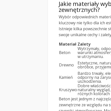
Jakie materiały w
zewnętrznych?
Wybór odpowiednich materi
kluczowy nie tylko dla ich es
Istnieje kilka powszechnie 
swoje unikalne cechy i zalety
Materiał
Zalety
Wytrzymały, odpo
Beton
warunki atmosfer
w utrzymaniu.
Estetyczne, natur
Drewno
obróbce, przyjem
Bardzo trwały, ele
Kamień
odporny na zarys
uszkodzenia.
Dobre właściwośc
Kruszywo
naturalny wygląd
różnych kolorach 
Beton jest jednym z najczęś
zewnętrzne ze względu na 
czynniki atmosferyczne. Mo