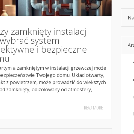
Na
zy zamknięty instalacji
k wybrać system
Ar
fektywne i bezpieczne
mu
tym a zamkniętym w instalacji grzewczej może
bezpieczeństwie Twojego domu. Układ otwarty,
kt z powietrzem, może prowadzić do większych
kład zamknięty, odizolowany od atmosfery,
READ MORE