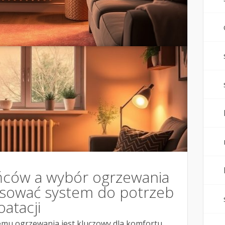
ńców a wybór ogrzewania
sować system do potrzeb
oatacji
mu ogrzewania jest kluczowy dla komfortu