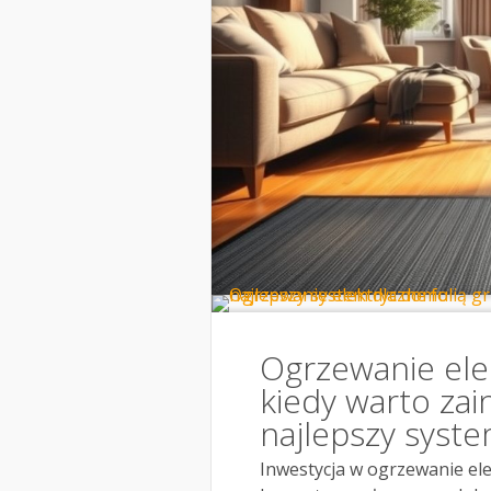
Ogrzewanie elek
kiedy warto zai
najlepszy syst
Inwestycja w ogrzewanie el