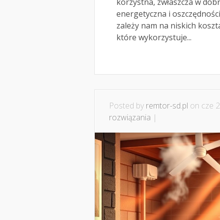
korzystna, zwłaszcza w dob
energetyczna i oszczędnośc
zależy nam na niskich kosz
które wykorzystuje...
Posted by
remtor-sd.pl
on cze 2
rozwiązania
|