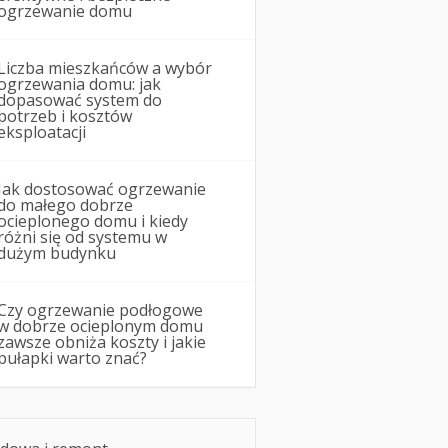
ogrzewanie domu
Liczba mieszkańców a wybór
ogrzewania domu: jak
dopasować system do
potrzeb i kosztów
eksploatacji
Jak dostosować ogrzewanie
do małego dobrze
ocieplonego domu i kiedy
różni się od systemu w
dużym budynku
Czy ogrzewanie podłogowe
w dobrze ocieplonym domu
zawsze obniża koszty i jakie
pułapki warto znać?