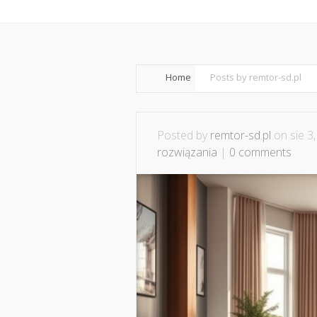
Home
O nas
Home
Posts by remtor-sd.pl
Posted by
remtor-sd.pl
on sie 3
rozwiązania
|
0 comments