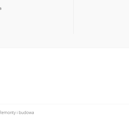
a
a
Remonty i budowa