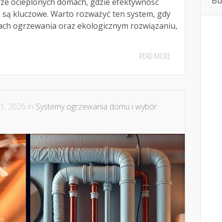
Bu
rze ocieplonych domach, gdzie efektywność
i są kluczowe. Warto rozważyć ten system, gdy
tach ogrzewania oraz ekologicznym rozwiązaniu,
READ MORE
1, 2026 in
Systemy ogrzewania domu i wybór