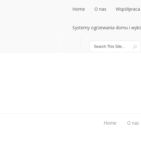
Home
O nas
Współpraca 
Home
Systemy ogrzewania domu i wybó
O nas
Współpraca 
Systemy ogrzewania domu i wybó
Home
O nas