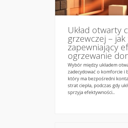
Układ otwarty c
grzewczej – ja
zapewniający e
ogrzewanie do
Wybór między układem otwar
zadecydować o komforcie i 
który ma bezpośredni konta
strat ciepła, podczas gdy u
sprzyja efektywności...