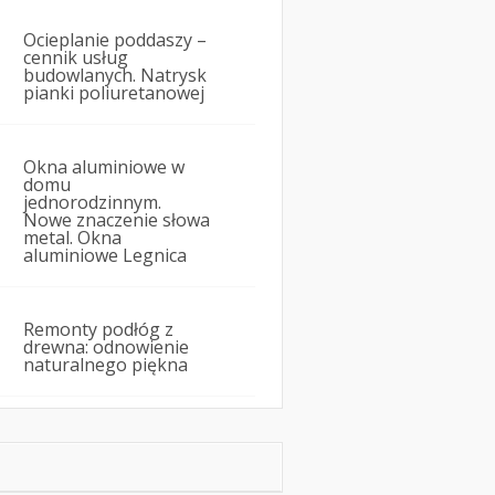
Ocieplanie poddaszy –
cennik usług
budowlanych. Natrysk
pianki poliuretanowej
Okna aluminiowe w
domu
jednorodzinnym.
Nowe znaczenie słowa
metal. Okna
aluminiowe Legnica
Remonty podłóg z
drewna: odnowienie
naturalnego piękna