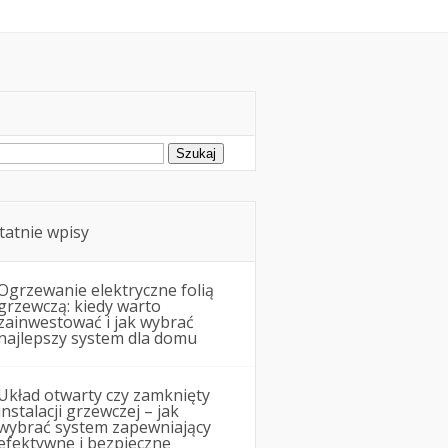
Remonty i budowa
ukaj:
tatnie wpisy
Ogrzewanie elektryczne folią
grzewczą: kiedy warto
zainwestować i jak wybrać
najlepszy system dla domu
Układ otwarty czy zamknięty
instalacji grzewczej – jak
wybrać system zapewniający
efektywne i bezpieczne