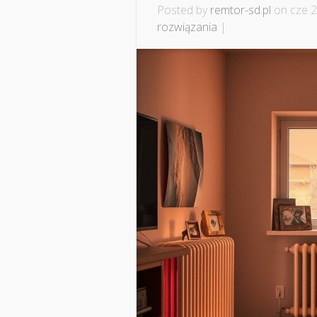
Posted by
remtor-sd.pl
on cze 2
rozwiązania
|