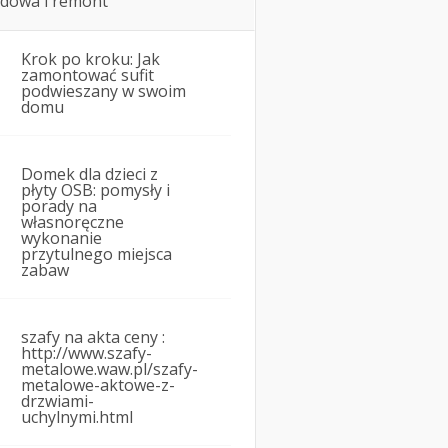
dowa i remont
Krok po kroku: Jak
zamontować sufit
podwieszany w swoim
domu
Domek dla dzieci z
płyty OSB: pomysły i
porady na
własnoręczne
wykonanie
przytulnego miejsca
zabaw
szafy na akta ceny :
http://www.szafy-
metalowe.waw.pl/szafy-
metalowe-aktowe-z-
drzwiami-
uchylnymi.html