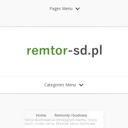
Pages Menu
Categories Menu
Home
Remonty i budowa
Okno dachowe w istniejącym dachu. Stary
dach, nowe okna. Wasiak okna dachowe