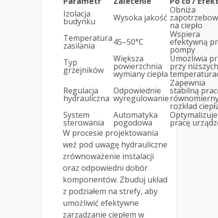
Parametr
Zalecenie
Po co / Efek
Obniża
Izolacja
Wysoka jakość
zapotrzebow
budynku
na ciepło
Wspiera
Temperatura
45–50°C
efektywną p
zasilania
pompy
Większa
Umożliwia pr
Typ
powierzchnia
przy niższyc
grzejników
wymiany ciepła
temperatura
Zapewnia
Regulacja
Odpowiednie
stabilną prac
hydrauliczna
wyregulowanie
równomiern
rozkład ciepł
System
Automatyka
Optymalizuje
sterowania
pogodowa
pracę urządz
W procesie projektowania
weź pod uwagę hydrauliczne
zrównoważenie instalacji
oraz odpowiedni dobór
komponentów. Zbuduj układ
z podziałem na strefy, aby
umożliwić efektywne
zarządzanie ciepłem w