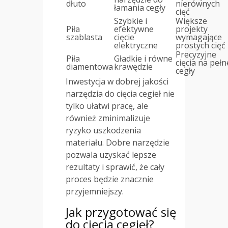
dłuto
nierównych
łamania cegły
cięć
Szybkie i
Większe
Piła
efektywne
projekty
szablasta
cięcie
wymagające
elektryczne
prostych cięć
Precyzyjne
Piła
Gładkie i równe
cięcia na pełn
diamentowa
krawędzie
cegły
Inwestycja w dobrej jakości
narzędzia do cięcia cegieł nie
tylko ułatwi pracę, ale
również zminimalizuje
ryzyko uszkodzenia
materiału. Dobre narzędzie
pozwala uzyskać lepsze
rezultaty i sprawić, że cały
proces będzie znacznie
przyjemniejszy.
Jak przygotować się
do cięcia cegieł?