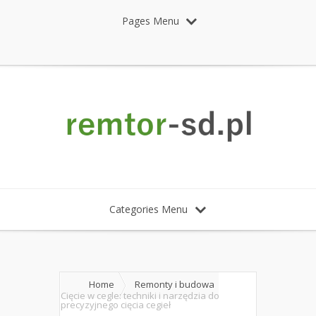
Pages Menu
Categories Menu
Home
Remonty i budowa
Cięcie w cegle: techniki i narzędzia do
precyzyjnego cięcia cegieł