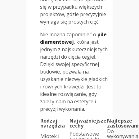
się w przypadku większych
projektów, gdzie precyzyjnie
wymaga się prostych cięć.
Nie można zapomnieć o
pile
diamentowej
, która jest
jednym z najskuteczniejszych
narzędzi do cięcia cegieł.
Dzięki swojej specyficznej
budowie, pozwala na
uzyskanie niezwykle gładkich
i równych krawędzi. Jest to
idealne rozwiązanie, gdy
zależy nam na estetyce i
precyzji wykonania.
Rodzaj
Najważniejsze
Najlepsze
narzędzia
cechy
zastosowani
Do
Podstawowe
Młotek i
wykonywania
narzędzie do