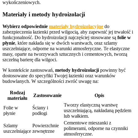
wykończeniowych.
Materiały i metody hydroizolacji
Wybierz odpowiednie
materiały hydroizolacyjne
do
zabezpieczenia łazienki przed wilgocią, aby zapewnić jej trwałość i
funkcjonalność. Do hydroizolacji najczęściej stosowane są
folie w
płynie
, które nakłada się w dwóch warstwach, oraz szlamy
uszczelniające, odporne na warunki atmosferyczne. Te elastyczne
masy, oparte na tworzywach sztucznych i cementowych, tworzą
szczelną barierę dla wilgoci.
W kontekście zastosowań,
metody hydroizolacji
powinny być
dostosowane do specyfiki Twojej łazienki oraz warunków
budowlanych. W szczególności zwróć uwagę na:
Rodzaj
Zastosowanie
Opis
materiału
Tworzy elastyczną warstwę
Folie w
Ściany i
uszczelniającą, nakładaną pędzlem
płynie
podłogi
lub wałkiem.
Cementowe mieszanki z
Szlamy
Powierzchnie
polimerami, odporne na czynniki
uszczelniające
zewnętrzne
atmosferyczne.