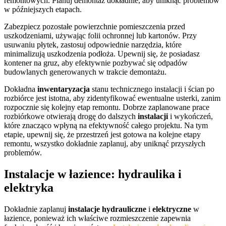
remontowych. Planuj demontaż dokładnie, aby uniknąć problemów
w późniejszych etapach.
Zabezpiecz pozostałe powierzchnie pomieszczenia przed
uszkodzeniami, używając folii ochronnej lub kartonów. Przy
usuwaniu płytek, zastosuj odpowiednie narzędzia, które
minimalizują uszkodzenia podłoża. Upewnij się, że posiadasz
kontener na gruz, aby efektywnie pozbywać się odpadów
budowlanych generowanych w trakcie demontażu.
Dokładna
inwentaryzacja
stanu technicznego instalacji i ścian po
rozbiórce jest istotna, aby zidentyfikować ewentualne usterki, zanim
rozpocznie się kolejny etap remontu. Dobrze zaplanowane prace
rozbiórkowe otwierają drogę do dalszych
instalacji
i wykończeń,
które znacząco wpłyną na efektywność całego projektu. Na tym
etapie, upewnij się, że przestrzeń jest gotowa na kolejne etapy
remontu, wszystko dokładnie zaplanuj, aby uniknąć przyszłych
problemów.
Instalacje w łazience: hydraulika i
elektryka
Dokładnie zaplanuj
instalacje hydrauliczne
i
elektryczne
w
łazience, ponieważ ich właściwe rozmieszczenie zapewnia