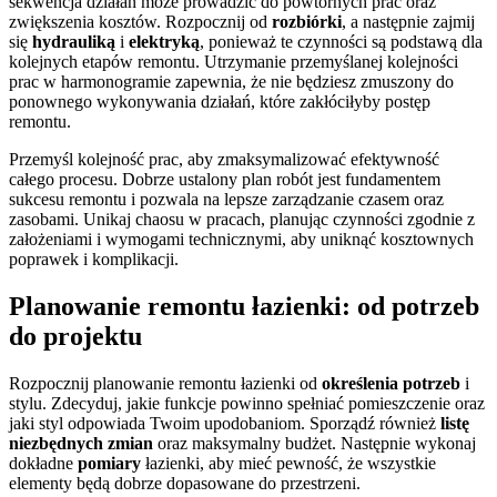
sekwencja działań może prowadzić do powtórnych prac oraz
zwiększenia kosztów. Rozpocznij od
rozbiórki
, a następnie zajmij
się
hydrauliką
i
elektryką
, ponieważ te czynności są podstawą dla
kolejnych etapów remontu. Utrzymanie przemyślanej kolejności
prac w harmonogramie zapewnia, że nie będziesz zmuszony do
ponownego wykonywania działań, które zakłóciłyby postęp
remontu.
Przemyśl kolejność prac, aby zmaksymalizować efektywność
całego procesu. Dobrze ustalony plan robót jest fundamentem
sukcesu remontu i pozwala na lepsze zarządzanie czasem oraz
zasobami. Unikaj chaosu w pracach, planując czynności zgodnie z
założeniami i wymogami technicznymi, aby uniknąć kosztownych
poprawek i komplikacji.
Planowanie remontu łazienki: od potrzeb
do projektu
Rozpocznij planowanie remontu łazienki od
określenia potrzeb
i
stylu. Zdecyduj, jakie funkcje powinno spełniać pomieszczenie oraz
jaki styl odpowiada Twoim upodobaniom. Sporządź również
listę
niezbędnych zmian
oraz maksymalny budżet. Następnie wykonaj
dokładne
pomiary
łazienki, aby mieć pewność, że wszystkie
elementy będą dobrze dopasowane do przestrzeni.