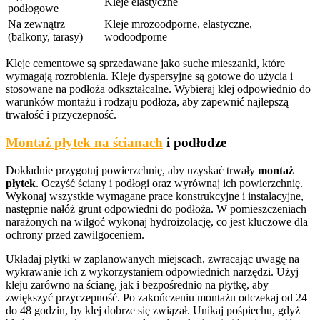
Kleje elastyczne
podłogowe
Na zewnątrz
Kleje mrozoodporne, elastyczne,
(balkony, tarasy)
wodoodporne
Kleje cementowe są sprzedawane jako suche mieszanki, które
wymagają rozrobienia. Kleje dyspersyjne są gotowe do użycia i
stosowane na podłoża odkształcalne. Wybieraj klej odpowiednio do
warunków montażu i rodzaju podłoża, aby zapewnić najlepszą
trwałość i przyczepność.
Montaż płytek na ścianach
i podłodze
Dokładnie przygotuj powierzchnię, aby uzyskać trwały
montaż
płytek
. Oczyść ściany i podłogi oraz wyrównaj ich powierzchnię.
Wykonaj wszystkie wymagane prace konstrukcyjne i instalacyjne,
następnie nałóż grunt odpowiedni do podłoża. W pomieszczeniach
narażonych na wilgoć wykonaj hydroizolację, co jest kluczowe dla
ochrony przed zawilgoceniem.
Układaj płytki w zaplanowanych miejscach, zwracając uwagę na
wykrawanie ich z wykorzystaniem odpowiednich narzędzi. Użyj
kleju zarówno na ścianę, jak i bezpośrednio na płytkę, aby
zwiększyć przyczepność. Po zakończeniu montażu odczekaj od 24
do 48 godzin, by klej dobrze się związał. Unikaj pośpiechu, gdyż