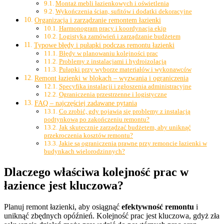
Montaż mebli łazienkowych i oświetlenia
Wykończenia ścian, sufitów i dodatki dekoracyjne
Organizacja i zarządzanie remontem łazienki
Harmonogram pracy i koordynacja ekip
Logistyka zamówień i zarządzanie budżetem
Typowe błędy i pułapki podczas remontu łazienki
Błędy w planowaniu kolejności prac
Problemy z instalacjami i hydroizolacją
Pułapki przy wyborze materiałów i wykonawców
Remont łazienki w blokach – wyzwania i ograniczenia
Specyfika instalacji i zgłoszenia administracyjne
Ograniczenia przestrzenne i logistyczne
FAQ – najczęściej zadawane pytania
Co zrobić, gdy pojawią się problemy z instalacją
podtynkową po zakończeniu remontu?
Jak skutecznie zarządzać budżetem, aby uniknąć
przekroczenia kosztów remontu?
Jakie są ograniczenia prawne przy remoncie łazienki w
budynkach wielorodzinnych?
Dlaczego właściwa kolejność prac w
łazience jest kluczowa?
Planuj remont łazienki, aby osiągnąć
efektywność remontu
i
uniknąć zbędnych opóźnień. Kolejność prac jest kluczowa, gdyż zła