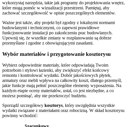
wykorzystaj narzędzia, takie jak programy do projektowania wnętrz,
które mogą pomóc w wizualizacji przestrzeni. Pamiętaj, aby
zachować szczegółowość w opisie poszczególnych elementów.
Ważne jest także, aby projekt był zgodny z lokalnymi normami
budowlanymi i technicznymi, co zapewni prawidłowe
funkcjonowanie instalacji po zakończeniu prac budowlanych.
Upewnij się, że wszelkie zmiany w rozplanowaniu są dobrze
przemyślane i zgodne z obowiązującymi zasadami.
Wybór materiałów i przygotowanie kosztorysu
Wybierz odpowiednie materiały, które odpowiadają Twoim
potrzebom i stylowi łazienki, aby zwiększyć efekt końcowy
remontu i kontrolować wydatki. Dobór jakościowych płytek,
armatury oraz mebli wpływa na całkowity koszt, dlatego przemyśl,
jakie funkcje mają pełnić poszczególne elementy wyposażenia. Na
każdym etapie oceny materiałów, ustal, co jest niezbędne, a co
możesz pominąć, aby nie przekroczyć budżetu.
Sporządź szczegółowy
kosztorys
, który uwzględnia wszystkie
wydatki związane z materiałami oraz robocizną. W skład kosztorysu
powinny wchodzić:
Szacunkowy