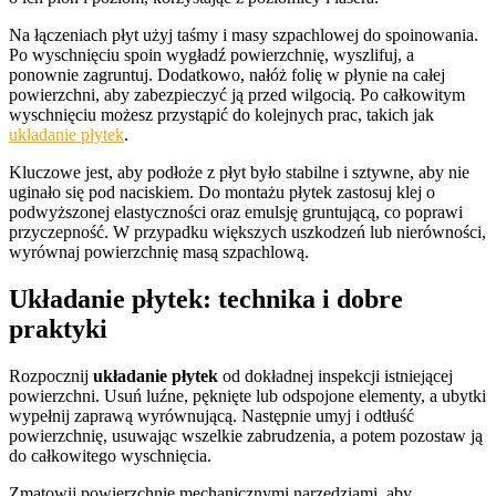
Na łączeniach płyt użyj taśmy i masy szpachlowej do spoinowania.
Po wyschnięciu spoin wygładź powierzchnię, wyszlifuj, a
ponownie zagruntuj. Dodatkowo, nałóż folię w płynie na całej
powierzchni, aby zabezpieczyć ją przed wilgocią. Po całkowitym
wyschnięciu możesz przystąpić do kolejnych prac, takich jak
układanie płytek
.
Kluczowe jest, aby podłoże z płyt było stabilne i sztywne, aby nie
uginało się pod naciskiem. Do montażu płytek zastosuj klej o
podwyższonej elastyczności oraz emulsję gruntującą, co poprawi
przyczepność. W przypadku większych uszkodzeń lub nierówności,
wyrównaj powierzchnię masą szpachlową.
Układanie płytek: technika i dobre
praktyki
Rozpocznij
układanie płytek
od dokładnej inspekcji istniejącej
powierzchni. Usuń luźne, pęknięte lub odspojone elementy, a ubytki
wypełnij zaprawą wyrównującą. Następnie umyj i odtłuść
powierzchnię, usuwając wszelkie zabrudzenia, a potem pozostaw ją
do całkowitego wyschnięcia.
Zmatowij powierzchnię mechanicznymi narzędziami, aby