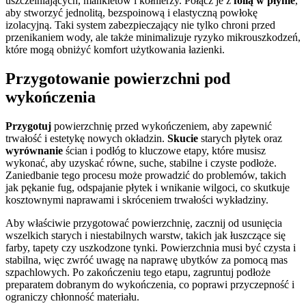
uszczelniających, mankietów i kołnierzy. Połącz je z
folią w płynie
,
aby stworzyć jednolitą, bezspoinową i elastyczną powłokę
izolacyjną. Taki system zabezpieczający nie tylko chroni przed
przenikaniem wody, ale także minimalizuje ryzyko mikrouszkodzeń,
które mogą obniżyć komfort użytkowania łazienki.
Przygotowanie powierzchni pod
wykończenia
Przygotuj
powierzchnię przed wykończeniem, aby zapewnić
trwałość i estetykę nowych okładzin.
Skucie
starych płytek oraz
wyrównanie
ścian i podłóg to kluczowe etapy, które musisz
wykonać, aby uzyskać równe, suche, stabilne i czyste podłoże.
Zaniedbanie tego procesu może prowadzić do problemów, takich
jak pękanie fug, odspajanie płytek i wnikanie wilgoci, co skutkuje
kosztownymi naprawami i skróceniem trwałości wykładziny.
Aby właściwie przygotować powierzchnię, zacznij od usunięcia
wszelkich starych i niestabilnych warstw, takich jak łuszczące się
farby, tapety czy uszkodzone tynki. Powierzchnia musi być czysta i
stabilna, więc zwróć uwagę na naprawę ubytków za pomocą mas
szpachlowych. Po zakończeniu tego etapu, zagruntuj podłoże
preparatem dobranym do wykończenia, co poprawi przyczepność i
ograniczy chłonność materiału.