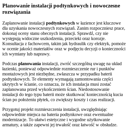
Planowanie instalacji podtynkowych i nowoczesne
rozwiązania
Zaplanowanie instalacji
podtynkowych
w łazience jest kluczowe
dla uzyskania nowoczesnych rozwiązań. Zanim rozpoczniesz prace,
dokonaj oceny stanu obecnych instalacji. Sprawdź, czy nie
występują widoczne uszkodzenia, przecieki oraz korozje.
Konsultacja z fachowcem, takim jak hydraulik czy elektryk, pomoże
w ocenie jakości materiałów oraz w podjęciu decyzji o konieczności
ich wymiany lub naprawy.
Podczas
planowania
instalacji, zwróć szczególną uwagę na układ
łazienki, ponieważ odpowiednie rozmieszczenie rur i punktów
montażowych jest niezbędne, zwłaszcza w przypadku baterii
podtynkowych. Te elementy wymagają zamontowania części
ukrytych w ścianie, co oznacza, że ich instalacja musi zostać
zaplanowana przed wykończeniem ścian. Niedostosowanie
instalacji do tego typu baterii może skutkować koniecznością kucia
ścian po położeniu płytek, co zwiększy koszty i czas realizacji.
Przygotuj projekt rozmieszczenia instalacji, uwzględniając
odpowiednie miejsca na bateria podtynkowe oraz ewentualne
modernizacje. To ułatwi estetyczne i wygodne użytkowanie
armatury, a także zapewni jej trwałość oraz łatwość w obsłudze.