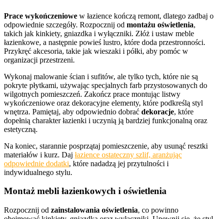
Prace wykończeniowe
w łazience kończą remont, dlatego zadbaj o
odpowiednie szczegóły. Rozpocznij od
montażu oświetlenia
,
takich jak kinkiety, gniazdka i wyłączniki. Złóż i ustaw meble
łazienkowe, a następnie powieś lustro, które doda przestronności.
Przykręć akcesoria, takie jak wieszaki i półki, aby pomóc w
organizacji przestrzeni.
Wykonaj malowanie ścian i sufitów, ale tylko tych, które nie są
pokryte płytkami, używając specjalnych farb przystosowanych do
wilgotnych pomieszczeń. Zakończ prace montując listwy
wykończeniowe oraz dekoracyjne elementy, które podkreślą styl
wnętrza. Pamiętaj, aby odpowiednio dobrać
dekoracje
, które
dopełnią charakter łazienki i uczynią ją bardziej funkcjonalną oraz
estetyczną.
Na koniec, starannie posprzątaj pomieszczenie, aby usunąć resztki
materiałów i kurz. Daj
łazience ostateczny szlif, aranżując
odpowiednie dodatki
, które nadadzą jej przytulności i
indywidualnego stylu.
Montaż mebli łazienkowych i oświetlenia
Rozpocznij od
zainstalowania oświetlenia
, co powinno
obejmować kinkiety, gniazdka oraz wyłączniki. Upewnij się, że styl