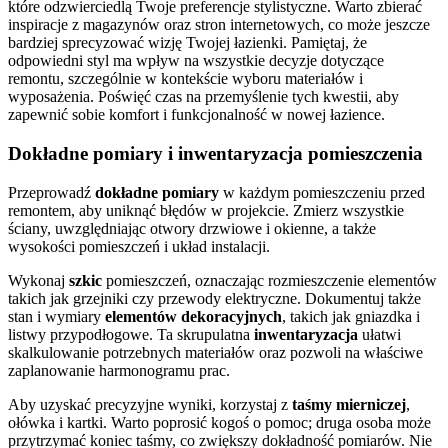
które odzwierciedlą Twoje preferencje stylistyczne. Warto zbierać
inspiracje z magazynów oraz stron internetowych, co może jeszcze
bardziej sprecyzować wizję Twojej łazienki. Pamiętaj, że
odpowiedni styl ma wpływ na wszystkie decyzje dotyczące
remontu, szczególnie w kontekście wyboru materiałów i
wyposażenia. Poświęć czas na przemyślenie tych kwestii, aby
zapewnić sobie komfort i funkcjonalność w nowej łazience.
Dokładne pomiary i inwentaryzacja pomieszczenia
Przeprowadź
dokładne pomiary
w każdym pomieszczeniu przed
remontem, aby uniknąć błędów w projekcie. Zmierz wszystkie
ściany, uwzględniając otwory drzwiowe i okienne, a także
wysokości pomieszczeń i układ instalacji.
Wykonaj
szkic
pomieszczeń, oznaczając rozmieszczenie elementów
takich jak grzejniki czy przewody elektryczne. Dokumentuj także
stan i wymiary
elementów dekoracyjnych
, takich jak gniazdka i
listwy przypodłogowe. Ta skrupulatna
inwentaryzacja
ułatwi
skalkulowanie potrzebnych materiałów oraz pozwoli na właściwe
zaplanowanie harmonogramu prac.
Aby uzyskać precyzyjne wyniki, korzystaj z
taśmy mierniczej
,
ołówka i kartki. Warto poprosić kogoś o pomoc; druga osoba może
przytrzymać koniec taśmy, co zwiększy dokładność pomiarów. Nie