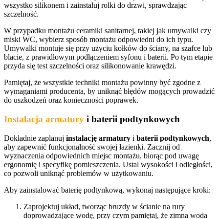
wszystko silikonem i zainstaluj rolki do drzwi, sprawdzając
szczelność.
W przypadku montażu ceramiki sanitarnej, takiej jak umywalki czy
miski WC, wybierz sposób montażu odpowiedni do ich typu.
Umywalki montuje się przy użyciu kołków do ściany, na szafce lub
blacie, z prawidłowym podłączeniem syfonu i baterii. Po tym etapie
przyda się test szczelności oraz silikonowanie krawędzi.
Pamiętaj, że wszystkie techniki montażu powinny być zgodne z
wymaganiami producenta, by uniknąć błędów mogących prowadzić
do uszkodzeń oraz konieczności poprawek.
Instalacja armatury
i baterii podtynkowych
Dokładnie zaplanuj
instalację armatury
i
baterii podtynkowych
,
aby zapewnić funkcjonalność swojej łazienki. Zacznij od
wyznaczenia odpowiednich miejsc montażu, biorąc pod uwagę
ergonomię i specyfikę pomieszczenia. Ustal wysokości i odległości,
co pozwoli uniknąć problemów w użytkowaniu.
Aby zainstalować baterię podtynkową, wykonaj następujące kroki:
Zaprojektuj układ, tworząc bruzdy w ścianie na rury
doprowadzające wodę, przy czym pamiętaj, że zimna woda