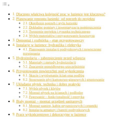
Dlaczego właściwa kolejność prac w łazience jest kluczowa?
Planowanie remontu łazienki: od potrzeb do projektu
Określenie potrzeb i stylu łazienki
Dokładne pomiary i inwentaryzacja pomieszczenia
Tworzenie projektu i rysunku technicznego
Wybór materiałów i przygotowanie kosztorysu
Demontaż i rozbiórka – etap przygotowawczy
Instalacje w łazience: hydraulika i elektryka
Planowanie instalacji podtynkowych i nowoczesne
rozwiązania
Hydroizolacja – zabezpieczenie przed wilgocią
Materiały i metody hydroizolacji
Znaczenie prawidłowego uszczelnienia
Przygotowanie powierzchni pod wykończenia
Skucie i wyrównanie ścian oraz podłóg
Stosowanie płyt kartonowo-gipsowych i gruntowanie
Układanie płytek: technika i dobre praktyki
Wybór płytek i klejów
Montaż płytek na ścianach i podłodze
Fugowanie – funkcjonalność i estetyka
Biały montaż – montaż urządzeń sanitarnych
Montaż wanien, kabin prysznicowych i ceramiki
Instalacja armatury i baterii podtynkowych
Prace wykończeniowe i dekoracyjne w łazience