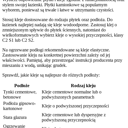
stylem swojej łazienki. Płytki kamionkowe są popularnym
wyborem, ponieważ są trwałe i łatwe w utrzymaniu czystości.
Stosuj kleje dostosowane do rodzaju płytek oraz podłoża. Do
łazienek najlepiej nadają się kleje wodoodporne. Zastosuj klej o
zmniejszonym spływie do płytek ściennych, natomiast do
wielkoformatowych wybierz kleje o wysokiej przyczepności, klasy
C2 S1 lub C2 S2.
Na ogrzewane podłogi rekomendowane są kleje elastyczne.
Zastosowanie kleju na konkretnej powierzchni zależy od jej
właściwości. Pamiętaj, aby przestrzegać instrukcji producenta przy
mieszaniu z wodą, unikając grudek.
Sprawdź, jakie kleje są najlepsze do różnych podłoży:
Podłoże
Rodzaj kleju
Tynki cementowe,
Kleje cementowe normalne lub o
betonowe
podwyższonych parametrach
Podłoża gipsowo-
Kleje o podwyższonej przyczepności
kartonowe
Kleje cementowe lub dyspersyjne z
Stara glazura
podwyższoną przyczepnością
Ogrzewanie