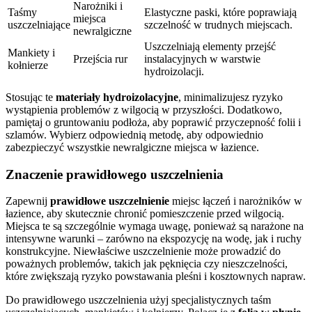
Narożniki i
Taśmy
Elastyczne paski, które poprawiają
miejsca
uszczelniające
szczelność w trudnych miejscach.
newralgiczne
Uszczelniają elementy przejść
Mankiety i
Przejścia rur
instalacyjnych w warstwie
kołnierze
hydroizolacji.
Stosując te
materiały hydroizolacyjne
, minimalizujesz ryzyko
wystąpienia problemów z wilgocią w przyszłości. Dodatkowo,
pamiętaj o gruntowaniu podłoża, aby poprawić przyczepność folii i
szlamów. Wybierz odpowiednią metodę, aby odpowiednio
zabezpieczyć wszystkie newralgiczne miejsca w łazience.
Znaczenie prawidłowego uszczelnienia
Zapewnij
prawidłowe uszczelnienie
miejsc łączeń i narożników w
łazience, aby skutecznie chronić pomieszczenie przed wilgocią.
Miejsca te są szczególnie wymaga uwagę, ponieważ są narażone na
intensywne warunki – zarówno na ekspozycję na wodę, jak i ruchy
konstrukcyjne. Niewłaściwe uszczelnienie może prowadzić do
poważnych problemów, takich jak pęknięcia czy nieszczelności,
które zwiększają ryzyko powstawania pleśni i kosztownych napraw.
Do prawidłowego uszczelnienia użyj specjalistycznych taśm