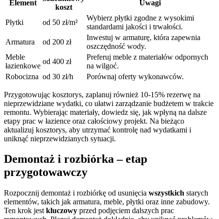
Element
Uwagi
koszt
Wybierz płytki zgodne z wysokimi
Płytki
od 50 zł/m²
standardami jakości i trwałości.
Inwestuj w armaturę, która zapewnia
Armatura
od 200 zł
oszczędność wody.
Meble
Preferuj meble z materiałów odpornych
od 400 zł
łazienkowe
na wilgoć.
Robocizna
od 30 zł/h
Porównaj oferty wykonawców.
Przygotowując kosztorys, zaplanuj również 10-15% rezerwę na
nieprzewidziane wydatki, co ułatwi zarządzanie budżetem w trakcie
remontu. Wybierając materiały, dowiedz się, jak wpłyną na dalsze
etapy prac w łazience oraz całościowy projekt. Na bieżąco
aktualizuj kosztorys, aby utrzymać kontrolę nad wydatkami i
uniknąć nieprzewidzianych sytuacji.
Demontaż i rozbiórka – etap
przygotowawczy
Rozpocznij demontaż i rozbiórkę od usunięcia
wszystkich
starych
elementów, takich jak armatura, meble, płytki oraz inne zabudowy.
Ten krok jest
kluczowy
przed podjęciem dalszych prac