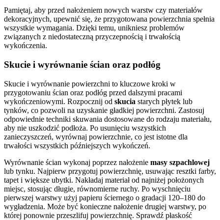
Pamiętaj, aby przed nałożeniem nowych warstw czy materiałów
dekoracyjnych, upewnić się, że przygotowana powierzchnia spełnia
wszystkie wymagania. Dzięki temu, unikniesz problemów
związanych z niedostateczną przyczepnością i trwałością
wykończenia.
Skucie i wyrównanie ścian oraz podłóg
Skucie i wyrównanie powierzchni to kluczowe kroki w
przygotowaniu ścian oraz podłóg przed dalszymi pracami
wykończeniowymi. Rozpocznij od
skucia
starych płytek lub
tynków, co pozwoli na uzyskanie gładkiej powierzchni. Zastosuj
odpowiednie techniki skuwania dostosowane do rodzaju materiału,
aby nie uszkodzić podłoża. Po usunięciu wszystkich
zanieczyszczeń, wyrównaj powierzchnie, co jest istotne dla
trwałości wszystkich późniejszych wykończeń.
Wyrównanie ścian wykonaj poprzez nałożenie
masy szpachlowej
lub tynku. Najpierw przygotuj powierzchnię, usuwając resztki farby,
tapet i większe ubytki. Nakładaj materiał od najniżej położonych
miejsc, stosując długie, równomierne ruchy. Po wyschnięciu
pierwszej warstwy użyj papieru ściernego o gradacji 120–180 do
wygładzenia. Może być konieczne nałożenie drugiej warstwy, po
której ponownie przeszlifuj powierzchnię. Sprawdź płaskość