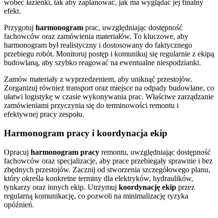
wobec łazienki, tak aby zaplanować, jak ma wyglądać jej finalny
efekt.
Przygotuj
harmonogram
prac, uwzględniając dostępność
fachowców oraz zamówienia materiałów. To kluczowe, aby
harmonogram był realistyczny i dostosowany do faktycznego
przebiegu robót. Monitoruj postęp i komunikuj się regularnie z ekipą
budowlaną, aby szybko reagować na ewentualne niespodzianki.
Zamów materiały z wyprzedzeniem, aby uniknąć przestojów.
Zorganizuj również transport oraz miejsce na odpady budowlane, co
ułatwi logistykę w czasie wykonywania prac. Właściwe zarządzanie
zamówieniami przyczynia się do terminowości remontu i
efektywnej pracy zespołu.
Harmonogram pracy i koordynacja ekip
Opracuj
harmonogram pracy
remontu, uwzględniając dostępność
fachowców oraz specjalizacje, aby prace przebiegały sprawnie i bez
zbędnych przestojów. Zacznij od stworzenia szczegółowego planu,
który określa konkretne terminy dla elektryków, hydraulików,
tynkarzy oraz innych ekip. Utrzymuj
koordynację ekip
przez
regularną komunikację, co pozwoli na minimalizację ryzyka
opóźnień.