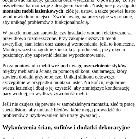
oświetlenia harmonizuje z designem łazienki. Następnie przystąp do
montażu mebli łazienkowych
; złóż je, ustaw, a także powieś lustro
w odpowiednim miejscu. Zwróć uwagę na precyzyjne wykonanie,
aby uniknąć problemów z funkcjonalnością.
W trakcie montażu sprawdź, czy instalacje wodne i elektryczne są
prawidłowo rozmieszczone. Przy zakupie cięższych mebli
zweryfikuj stan ścian oraz zastosuj wzmocnienia, jeśli to konieczne.
Montuj wszystko zgodnie z instrukcją producenta, przy użyciu
poziomicy, aby zapewnić idealne wypoziomowanie.
Po zamontowaniu mebli weź pod uwagę
uszczelnienie styków
między meblami a ścianą za pomocą silikonu sanitarnego, który
zawiera dodatki grzybobójcze. Unikaj silikonu octowego,
szczególnie w przypadku montażu luster. Na końcu, regularnie
wietrz łazienkę i dbaj o jej czystość, aby zmniejszyć kondensację
pary wodnej, co wydłuży żywotność mebli.
Jeśli nie czujesz się pewnie w samodzielnym montażu, zleć tę pracę
specjalistom, aby uniknąć błędów, które mogą prowadzić do
problemów z użytkowaniem lub utraty gwarancji.
Wykończenia ścian, sufitów i dodatki dekoracyjne