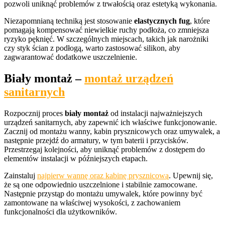
pozwoli uniknąć problemów z trwałością oraz estetyką wykonania.
Niezapomnianą techniką jest stosowanie
elastycznych fug
, które
pomagają kompensować niewielkie ruchy podłoża, co zmniejsza
ryzyko pęknięć. W szczególnych miejscach, takich jak narożniki
czy styk ścian z podłogą, warto zastosować silikon, aby
zagwarantować dodatkowe uszczelnienie.
Biały montaż –
montaż urządzeń
sanitarnych
Rozpocznij proces
biały montaż
od instalacji najważniejszych
urządzeń sanitarnych, aby zapewnić ich właściwe funkcjonowanie.
Zacznij od montażu wanny, kabin prysznicowych oraz umywalek, a
następnie przejdź do armatury, w tym baterii i przycisków.
Przestrzegaj kolejności, aby uniknąć problemów z dostępem do
elementów instalacji w późniejszych etapach.
Zainstaluj
najpierw wannę oraz kabinę prysznicową
. Upewnij się,
że są one odpowiednio uszczelnione i stabilnie zamocowane.
Następnie przystąp do montażu umywalek, które powinny być
zamontowane na właściwej wysokości, z zachowaniem
funkcjonalności dla użytkowników.