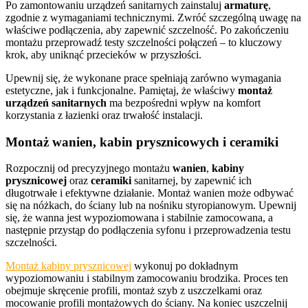
Po zamontowaniu urządzeń sanitarnych zainstaluj
armaturę
,
zgodnie z wymaganiami technicznymi. Zwróć szczególną uwagę na
właściwe podłączenia, aby zapewnić szczelność. Po zakończeniu
montażu przeprowadź testy szczelności połączeń – to kluczowy
krok, aby uniknąć przecieków w przyszłości.
Upewnij się, że wykonane prace spełniają zarówno wymagania
estetyczne, jak i funkcjonalne. Pamiętaj, że właściwy
montaż
urządzeń sanitarnych
ma bezpośredni wpływ na komfort
korzystania z łazienki oraz trwałość instalacji.
Montaż wanien, kabin prysznicowych i ceramiki
Rozpocznij od precyzyjnego montażu
wanien
,
kabiny
prysznicowej
oraz
ceramiki
sanitarnej, by zapewnić ich
długotrwałe i efektywne działanie. Montaż wanien może odbywać
się na nóżkach, do ściany lub na nośniku styropianowym. Upewnij
się, że wanna jest wypoziomowana i stabilnie zamocowana, a
następnie przystąp do podłączenia syfonu i przeprowadzenia testu
szczelności.
Montaż kabiny prysznicowej
wykonuj po dokładnym
wypoziomowaniu i stabilnym zamocowaniu brodzika. Proces ten
obejmuje skręcenie profili, montaż szyb z uszczelkami oraz
mocowanie profili montażowych do ściany. Na koniec uszczelnij