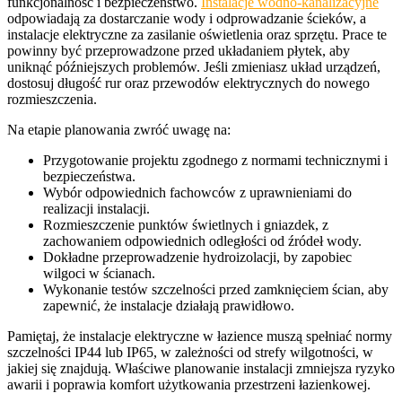
funkcjonalność i bezpieczeństwo.
Instalacje wodno-kanalizacyjne
odpowiadają za dostarczanie wody i odprowadzanie ścieków, a
instalacje elektryczne za zasilanie oświetlenia oraz sprzętu. Prace te
powinny być przeprowadzone przed układaniem płytek, aby
uniknąć późniejszych problemów. Jeśli zmieniasz układ urządzeń,
dostosuj długość rur oraz przewodów elektrycznych do nowego
rozmieszczenia.
Na etapie planowania zwróć uwagę na:
Przygotowanie projektu zgodnego z normami technicznymi i
bezpieczeństwa.
Wybór odpowiednich fachowców z uprawnieniami do
realizacji instalacji.
Rozmieszczenie punktów świetlnych i gniazdek, z
zachowaniem odpowiednich odległości od źródeł wody.
Dokładne przeprowadzenie hydroizolacji, by zapobiec
wilgoci w ścianach.
Wykonanie testów szczelności przed zamknięciem ścian, aby
zapewnić, że instalacje działają prawidłowo.
Pamiętaj, że instalacje elektryczne w łazience muszą spełniać normy
szczelności IP44 lub IP65, w zależności od strefy wilgotności, w
jakiej się znajdują. Właściwe planowanie instalacji zmniejsza ryzyko
awarii i poprawia komfort użytkowania przestrzeni łazienkowej.