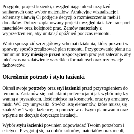
Przygotuj projekt łazienki, uwzględniając układ urządzeń
sanitarnych oraz wybór materiałów. Atrakcyjne wizualizacje i
schematy ułatwią Ci podjęcie decyzji o rozmieszczeniu mebli i
dodatków. Dobrze zaplanowany projekt uwzględnia także transport
materiałów oraz kolejność prac. Zamów
materiały
z
wyprzedzeniem, aby uniknąć opóźnień podczas remontu.
Warto sporządzić szczegółowy schemat działania, który pozwoli w
sprawny sposób zrealizować plan remontu. Przygotowanie planu na
minimum
trzy miesiące przed
rozpoczęciem prac jest zalecane, aby
mieć czas na załatwienie wszelkich formalności oraz rezerwację
fachowców.
Określenie potrzeb i stylu łazienki
Określ swoje
potrzeby
oraz
styl łazienki
przed przystąpieniem do
remontu. Zastanów się nad takimi preferencjami jak wybór między
wanną a prysznicem, ilość miejsca na kosmetyki oraz typ armatury,
miski WC czy umywalki. Stwórz listę elementów, które muszą się
znaleźć w Twojej łazience; to pomoże w dalszym planowaniu oraz
wpłynie na decyzje dotyczące instalacji.
Wybór
stylu łazienki
powinien odpowiadać Twoim potrzebom i
estetyce. Przygotuj się na dobór kolorów, materiałów oraz mebli,