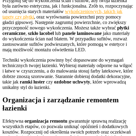
Przygotuj się do wykończenia ścian i sufitów, aby twoja łazienka
była zarówno estetyczna, jak i funkcjonalna. Zrób to, rozpoczynając
od usunięcia starych materiałów
wykończeniowych, takich jak
tapety czy płytki
, oraz wyrównania powierzchni przy pomocy
gładzi gipsowej. Następnie zagruntuj powierzchnie, co zwiększy
przyczepność nowego wykończenia. Możesz także wybrać
płytki
ceramiczne
,
szkło lacobel
lub
panele laminowane
jako materiały
do wykończenia ścian nad blatem. W przypadku sufitów, rozważ
zastosowanie sufitów podwieszanych, które pomogą w estetyce i
mają możliwość montażu oświetlenia LED.
Techniki wykończenia powinny być dopasowane do wymagań
technicznych twojej łazienki. Wybieraj materiały odporne na wilgoć
i łatwe w czyszczeniu, a do malowania stosuj farby lateksowe, które
dobrze znoszą szorowanie. Starannie dobieraj dodatki dekoracyjne,
takie jak
ramki luster
czy
ozdobne uchwyty
, które wprowadzą
unikalny styl do łazienki.
Organizacja i zarządzanie remontem
łazienki
Efektywna
organizacja remontu
gwarantuje sprawną realizację
wszystkich etapów, co pozwala uniknąć opóźnień i dodatkowych
kosztów. Rozpocznij od określenia swoich potrzeb oraz oczekiwań