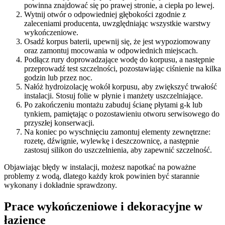
powinna znajdować się po prawej stronie, a ciepła po lewej.
Wytnij otwór o odpowiedniej głębokości zgodnie z
zaleceniami producenta, uwzględniając wszystkie warstwy
wykończeniowe.
Osadź korpus baterii, upewnij się, że jest wypoziomowany
oraz zamontuj mocowania w odpowiednich miejscach.
Podłącz rury doprowadzające wodę do korpusu, a następnie
przeprowadź test szczelności, pozostawiając ciśnienie na kilka
godzin lub przez noc.
Nałóż hydroizolację wokół korpusu, aby zwiększyć trwałość
instalacji. Stosuj folie w płynie i manżety uszczelniające.
Po zakończeniu montażu zabuduj ścianę płytami g-k lub
tynkiem, pamiętając o pozostawieniu otworu serwisowego do
przyszłej konserwacji.
Na koniec po wyschnięciu zamontuj elementy zewnętrzne:
rozetę, dźwignie, wylewkę i deszczownicę, a następnie
zastosuj silikon do uszczelnienia, aby zapewnić szczelność.
Objawiając błędy w instalacji, możesz napotkać na poważne
problemy z wodą, dlatego każdy krok powinien być starannie
wykonany i dokładnie sprawdzony.
Prace wykończeniowe i dekoracyjne w
łazience