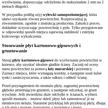
wyrównania, dopuszczając odchylenia do maksymalnie 2 mm na 2
metrach długości.
W przypadku podłóg użyj
wylewki samopoziomującej
, która
ułatwi uzyskanie równej powierzchni. Rozprowadzaj ją
równomiernie, zgodnie z instrukcją producenta. Zakończ proces,
dokładnie oczyszczając powierzchnię z pyłu. Tylko przygotowane
w odpowiedni sposób miejsca zapewnią stabilność i estetykę
końcowego wykończenia.
Stosowanie płyt kartonowo-gipsowych i
gruntowanie
Stosuj
płyty kartonowo-gipsowe
do wyrównania powierzchni w
łazience, aby uzyskać idealnie gładkie ściany. Zacznij od oceny
stanu powierzchni za pomocą
łaty murarskiej
i poziomicy.
Zaznacz miejsca, które wymagają korekty, a następnie usuń luźne
tynki i zanieczyszczenia, a także odkurz i odtłuść ścianę.
Przed przystąpieniem do montażu płyty, zagruntuj powierzchnię
głęboko penetrującym gruntem, a następnie odczekaj, aż grunt
wyschnie. Jeśli stwierdzisz duże odchyłki w ścianach, wybierz
sposób montażu – możesz skleić płyty lub zamontować je na
metalowym stelażu. Starannie przyklejaj lub przykręcaj płyty, dbając
o ich pion i poziom, korzystając z poziomicy i lasera.