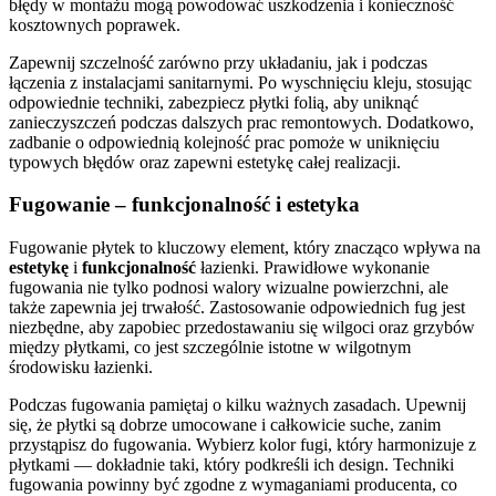
błędy w montażu mogą powodować uszkodzenia i konieczność
kosztownych poprawek.
Zapewnij szczelność zarówno przy układaniu, jak i podczas
łączenia z instalacjami sanitarnymi. Po wyschnięciu kleju, stosując
odpowiednie techniki, zabezpiecz płytki folią, aby uniknąć
zanieczyszczeń podczas dalszych prac remontowych. Dodatkowo,
zadbanie o odpowiednią kolejność prac pomoże w uniknięciu
typowych błędów oraz zapewni estetykę całej realizacji.
Fugowanie – funkcjonalność i estetyka
Fugowanie płytek to kluczowy element, który znacząco wpływa na
estetykę
i
funkcjonalność
łazienki. Prawidłowe wykonanie
fugowania nie tylko podnosi walory wizualne powierzchni, ale
także zapewnia jej trwałość. Zastosowanie odpowiednich fug jest
niezbędne, aby zapobiec przedostawaniu się wilgoci oraz grzybów
między płytkami, co jest szczególnie istotne w wilgotnym
środowisku łazienki.
Podczas fugowania pamiętaj o kilku ważnych zasadach. Upewnij
się, że płytki są dobrze umocowane i całkowicie suche, zanim
przystąpisz do fugowania. Wybierz kolor fugi, który harmonizuje z
płytkami — dokładnie taki, który podkreśli ich design. Techniki
fugowania powinny być zgodne z wymaganiami producenta, co