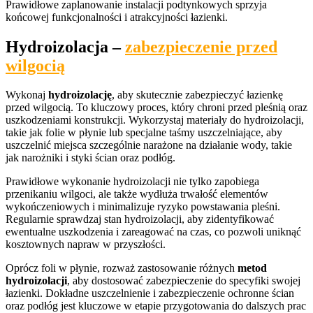
Prawidłowe zaplanowanie instalacji podtynkowych sprzyja
końcowej funkcjonalności i atrakcyjności łazienki.
Hydroizolacja –
zabezpieczenie przed
wilgocią
Wykonaj
hydroizolację
, aby skutecznie zabezpieczyć łazienkę
przed wilgocią. To kluczowy proces, który chroni przed pleśnią oraz
uszkodzeniami konstrukcji. Wykorzystaj materiały do hydroizolacji,
takie jak folie w płynie lub specjalne taśmy uszczelniające, aby
uszczelnić miejsca szczególnie narażone na działanie wody, takie
jak narożniki i styki ścian oraz podłóg.
Prawidłowe wykonanie hydroizolacji nie tylko zapobiega
przenikaniu wilgoci, ale także wydłuża trwałość elementów
wykończeniowych i minimalizuje ryzyko powstawania pleśni.
Regularnie sprawdzaj stan hydroizolacji, aby zidentyfikować
ewentualne uszkodzenia i zareagować na czas, co pozwoli uniknąć
kosztownych napraw w przyszłości.
Oprócz foli w płynie, rozważ zastosowanie różnych
metod
hydroizolacji
, aby dostosować zabezpieczenie do specyfiki swojej
łazienki. Dokładne uszczelnienie i zabezpieczenie ochronne ścian
oraz podłóg jest kluczowe w etapie przygotowania do dalszych prac