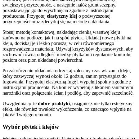
zwiększyć przyczepność, a następnie nałóż grunt sczepny,
pozostawiając go do wyschnięcia zgodnie z instrukcjami
producenta. Przygotuj
elastyczny klej
o podwyższonej
przyczepności oraz zdecyduj się na metodę nakładania.
Stosuj metodę kontaktową, nakładając cienką warstwę kleju
zarówno na podłoże, jak i na spód płytek. Układaj nowe płytki na
kleju, dociskaj je i lekko poruszaj w celu równomiernego
rozprowadzenia materiału. Używaj krzyżyków dystansowych, aby
zachować równą odległość między płytkami i regularnie kontroluj
poziom oraz pion układanej powierzchni.
Po zakończeniu układania odczekaj zalecany czas wiązania kleju,
który zazwyczaj wynosi około 12 godzin, zanim przystąpisz do
fugowania. Przygotuj elastyczną fugę i wypełnij spoiny zgodnie z
instrukcjami producenta. Na koniec wypełnij silikonem sanitarnym
narożniki oraz połączenia ścian i podłóg, aby zapewnić szczelność.
Uwzględniając te
dobre praktyki
, osiągniesz nie tylko estetyczny
efekt, ale również trwałość wykończenia, co znacząco wpłynie na
jakość Twojego remontu.
Wybór płytek i klejów
Wybierz odpowiednie płytki i kleje zgodnie z funkcjonalnością oraz