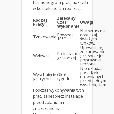
harmonogram prac mokrych
w kontekście ich realizacji:
Zalecany
Rodzaj
Czas
Uwagi
Pracy
Wykonania
Nie sztucznie
Powyżej
dosuszaj
Tynkowanie
10°C
świeżych
tynków.
Upewnij się,
że rurowanie
Po instalacji
Wylewki
grzewcze jest
grzewczej
poprawnie
ułożone.
Nie układaj
posadzek
Wyschnięcie
Ok. 6
drewnianych
jastrychu
tygodni
przed pełnym
wyschnięciem.
Podczas wykonywania tych
prac, zabezpiecz instalacje
przed zalaniem i
zniszczeniem.