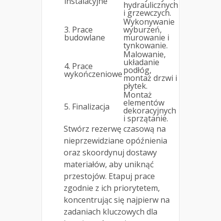
instalacyjne
hydraulicznych
i grzewczych.
Wykonywanie
3. Prace
wyburzeń,
budowlane
murowanie i
tynkowanie.
Malowanie,
układanie
4. Prace
podłóg,
wykończeniowe
montaż drzwi i
płytek.
Montaż
elementów
5. Finalizacja
dekoracyjnych
i sprzątanie.
Stwórz rezerwę czasową na
nieprzewidziane opóźnienia
oraz skoordynuj dostawy
materiałów, aby uniknąć
przestojów. Etapuj prace
zgodnie z ich priorytetem,
koncentrując się najpierw na
zadaniach kluczowych dla