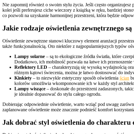
Nie zapomnij również o swoim stylu życia. Jeśli często organizujesz
kolei jeśli preferujesz ciche wieczory z książką w ręku, bardziej st
co pozwoli na uzyskanie harmonijnej przestrzeni, która będzie odp
Jakie rodzaje oświetlenia zewnętrznego są
Oświetlenie zewnętrzne stanowi kluczowy element aranżacji przest
także funkcjonalnością. Oto niektóre z najpopularniejszych typów oś
Lampy solarne
– są to ekologiczne źródła światła, które cze
Dodatkowo, ich mobilność pozwala na łatwe ich przenoszenie 
Reflektory LED
– charakteryzują się wysoką wydajnością oraz
różnym kątowi świecenia, można je łatwo dostosować do indy
Kinkiety
– to niezwykle estetyczny sposób oświetlenia
ścian
bu
kolorów umożliwia wkomponowanie ich w każdy styl architekt
Lampy wiszące
– doskonałe do przestrzeni zadaszonych, takic
je idealnie dopasować do stylu całego ogrodu.
Dobierając odpowiednie oświetlenie, warto wziąć pod uwagę zarówno 
zaplanowane oświetlenie może znacznie podnieść komfort korzystania
Jak dobrać styl oświetlenia do charakteru