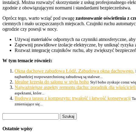
instalacji. Można rozważyć skorzystanie z usług profesjonalnego el
zgodnie z obowiązującymi normami i standardami bezpieczeństwa.
Oprócz tego, warto wziąć pod uwagę
zastosowanie oświetlenia z c
ciemnych i mało uczęszczanych miejscach. Czujniki ruchu automatycz
ogrodzie czy posesji w nocy.
Używaj materiałów odpornych na czynniki atmosferyczne, aby
Zapewnij prawidłowe izolacje elektryczne, by uniknąć ryzyka 
Rozważ integrację czujników ruchu, aby zwiększyć bezpieczeń
W tym temacie również:
Okna dachowe zabudowa Łódź. Zabudowa okna dachowego.
najbardziej rozpowszechnioną zabudową są stalowe...
Idealne krzesła do salonu w stylu boho
Styl boho zyskuje coraz wię
Najważniejsze aspekty remontu dachu: poradnik dla właścicie
aspektami, które...
Budowa tarasu z kompozytu: trwałość i łatwość konserwacji
Ta
zmieniające się...
Szukaj:
Ostatnie wpisy