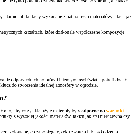
lenie nie tylko powinno zapewniać widoczność po zmroku, ale także
y, latarnie lub kinkiety wykonane z naturalnych materiałów, takich jak
etrycznych kształtach, które doskonale współczesne kompozycje.
wanie odpowiednich kolorów i intensywności światła potrafi dodać
o klucz do stworzenia idealnej atmosfery w ogrodzie.
go?
ć o to, aby wszystkie użyte materiały były
odporne na
warunki
odukty z wysokiej jakości materiałów, takich jak stal nierdzewna czy
obrze izolowane, co zapobiega ryzyku zwarcia lub uszkodzenia