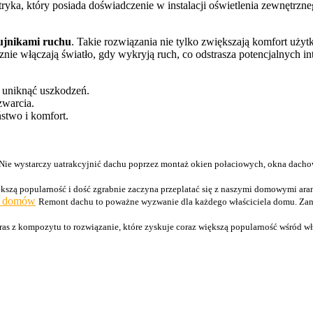
ektryka, który posiada doświadczenie w instalacji oświetlenia zewnęt
zujnikami ruchu
. Takie rozwiązania nie tylko zwiększają komfort uży
nie włączają światło, gdy wykryją ruch, co odstrasza potencjalnych i
 uniknąć uszkodzeń.
zwarcia.
stwo i komfort.
Nie wystarczy uatrakcyjnić dachu poprzez montaż okien połaciowych, okna dacho
kszą popularność i dość zgrabnie zaczyna przeplatać się z naszymi domowymi aranż
li domów
Remont dachu to poważne wyzwanie dla każdego właściciela domu. Zani
ras z kompozytu to rozwiązanie, które zyskuje coraz większą popularność wśród wł