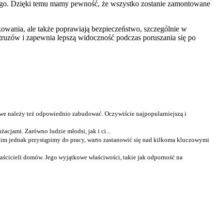
rznego. Dzięki temu mamy pewność, że wszystko zostanie zamontowane
tkowania, ale także poprawiają bezpieczeństwo, szczególnie w
ntruzów i zapewnia lepszą widoczność podczas poruszania się po
we należy też odpowiednio zabudować. Oczywiście najpopularniejszą i
acjami. Zarówno ludzie młodsi, jak i ci...
m jednak przystąpimy do pracy, warto zastanowić się nad kilkoma kluczowymi
aścicieli domów. Jego wyjątkowe właściwości, takie jak odporność na