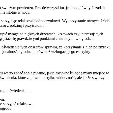
 na świeżym powietrzu. Przede wszystkim, jedno z głównych zadań
nie istotne w nocy.
 sprzyjając relaksowi i odpoczynkowi. Wykorzystanie różnych źródeł
zasu z rodziną i przyjaciółmi.
kupić uwagę na pięknych drzewach, krzewach czy interesujących
ogą stać się prawdziwymi punktami centralnymi w ogrodzie.
e oświetlenie tych obszarów sprawia, że korzystanie z nich po zmroku
kcjonalność ogrodu, ale również wzbogacą jego estetykę.
u warto zadać sobie pytanie, jakie aktywności będą miały miejsce w
ietlenia, które zapewni nie tylko widoczność, ale także stworzy
go oświetlenia, to:
om.
e sprzyjać relaksowi.
 ogrodu.