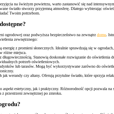
 przyjęcia na świeżym powietrzu, warto zastanowić się nad intensywnym
onowane światło stworzy przyjemną atmosferę. Dlatego wybierając oświet
owiadać Twoim potrzebom.
 dostępne?
rzeni ogrodowej oraz podwyższa bezpieczeństwo na zewnątrz
domu
. Ist
wietlenia zewnętrznego:
rpią energię z promieni słonecznych. Idealnie sprawdzają się w ogroda
w różne miejsca.
 długowiecznością. Stanowią doskonałe rozwiązanie do oświetlenia duż
widualnych potrzeb oświetleniowych.
dynków lub tarasów. Mogą być wykorzystywane zarówno do oświetleni
oniczny.
h jak werandy czy altany. Oferują przytulne światło, które sprzyja r
aspekt estetyczny, jak i praktyczny. Różnorodność opcji pozwala na 
 z przestrzeni zewnętrznej po zmroku.
 ogrodu?