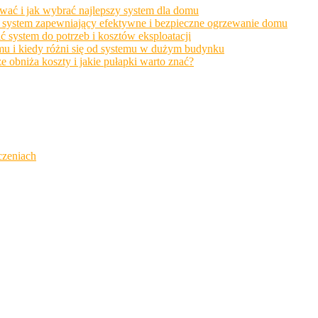
wać i jak wybrać najlepszy system dla domu
ać system zapewniający efektywne i bezpieczne ogrzewanie domu
system do potrzeb i kosztów eksploatacji
u i kiedy różni się od systemu w dużym budynku
bniża koszty i jakie pułapki warto znać?
czeniach