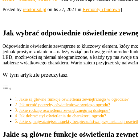
Posted by
remtor-sd.pl
on lis 27, 2021 in
Remonty i budowa
|
Jak wybrać odpowiednie oświetlenie zewnę
Odpowiednie oświetlenie zewnętrzne to kluczowy element, który może
jednak prostym zadaniem – należy wziąć pod uwagę różnorodne funkcje
LED, możliwości są niemal nieograniczone, a każdy typ ma swoje un
nabierze wyjątkowego charakteru. Warto zatem przyjrzeć się najważ
W tym artykule przeczytasz
Jakie są główne funkcje oświetlenia zewnętrznego w ogrodzie?
Jak ocenić potrzeby oświetleniowe swojego ogrodu?
Jakie rodzaje oświetlenia zewnętrznego są dostępne?
Jak dobrać styl oświetlenia do charakteru ogrodu?
Jakie są najważniejsze aspekty bezpieczeństwa przy instalacji oświe
Jakie są główne funkcje oświetlenia zewnę