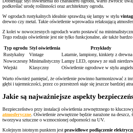
Dobierając styl oświetlenia do charakteru ogrodu, warto zwrócić uw
podkreślać urodę roślinności oraz architektury ogrodu.
W ogrodach rustykalnych idealnie sprawdzą się lampy w stylu
vintag
drewno czy metal. Takie oświetlenie wprowadza relaksującą atmosferę 
Z kolei w nowoczesnych ogrodach warto postawić na minimalistyczne
Tego rodzaju oświetlenie jest nie tylko funkcjonalne, ale także bardzo
Typ ogrodu
Styl oświetlenia
Przykłady
Rustykalny
Vintage
Latarnie, lampiony, kinkiety z drewna
Nowoczesny
Minimalistyczny
Lampy LED, oprawy ze stali nierdze
Wiejski
Klasyczny
Oświetlenie ogrodowe w stylu angiel
Warto również pamiętać, że oświetlenie powinno harmonizować z inny
głębi i tajemniczości, przez co przestrzeń staje się jeszcze bardziej
Jakie są najważniejsze aspekty bezpieczeńs
Bezpieczeństwo przy instalacji oświetlenia zewnętrznego to kluczowy
atmosferyczne
. Oświetlenie zewnętrzne będzie narażone na deszcz, ś
tworzywa sztuczne o wzmocnionej odporności na UV.
Kolejnym istotnym punktem jest
prawidłowe podłączenie elektrycz