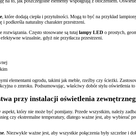
agę na to, jak poszczególne elementy współgrają z otoczeniem. Oświet
e
, które dodają ciepła i przytulności. Mogą to być na przykład lampion
i podkreśla naturalny charakter przestrzeni.
 rozwiązania. Często stosowane są tutaj
lampy LED
o prostych, geom
 efektywne wizualnie, gdyż nie przytłacza przestrzeni.
wnej
skim
mi elementami ogrodu, takimi jak meble, rzeźby czy ścieżki. Zastoso
 atrakcyjna o zmroku. Podsumowując, właściwy dobór stylu oświetlenia t
twa przy instalacji oświetlenia zewnętrzne
 aspekt, który nie może być pomijany. Przede wszystkim, należy zadba
nieg czy ekstremalne temperatury, dlatego ważne jest, aby wybierać pr
ne
. Niezwykle ważne jest, aby wszystkie połączenia były szczelne i d