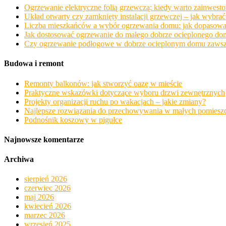
Ogrzewanie elektryczne folią grzewczą: kiedy warto zainwesto
Układ otwarty czy zamknięty instalacji grzewczej – jak wybr
Liczba mieszkańców a wybór ogrzewania domu: jak dopasować 
Jak dostosować ogrzewanie do małego dobrze ocieplonego dom
Czy ogrzewanie podłogowe w dobrze ocieplonym domu zawsze o
Budowa i remont
Remonty balkonów: jak stworzyć oazę w mieście
Praktyczne wskazówki dotyczące wyboru drzwi zewnętrznych
Projekty organizacji ruchu po wakacjach – jakie zmiany?
Najlepsze rozwiązania do przechowywania w małych pomiesz
Podnośnik koszowy w pigułce
Najnowsze komentarze
Archiwa
sierpień 2026
czerwiec 2026
maj 2026
kwiecień 2026
marzec 2026
wrzesień 2025