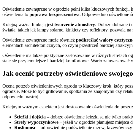
Oświetlenie zewnętrzne w ogrodzie pełni kilka kluczowych funkcji,
oświetlenia to
poprawa bezpieczeństwa
. Odpowiednio oświetlone śc
Kolejną ważną funkcją jest
tworzenie atmosfery
. Dobrze dobrane i 
światła, takich jak lampy solarne, kinkiety czy reflektory, pozwala na 
Oświetlenie zewnętrzne może również
podkreślać walory estetyczn
elementach architektonicznych, co czyni przestrzeń bardziej atrakc
Oświetlenie ma także praktyczne zastosowanie w różnych strefach ogr
staje się przyjemniejsze i bardziej komfortowe. Warto zainwestować 
Jak ocenić potrzeby oświetleniowe swojeg
Ocena potrzeb oświetleniowych ogrodu to kluczowy krok, który pozwa
ogrodzie. Może to być grillowanie, spotkania ze znajomymi czy rela
odpowiedni nastrój.
Kolejnym ważnym aspektem jest dostosowanie oświetlenia do poszczeg
Ścieżki i dojścia
– dobrze oświetlone ścieżki są nie tylko prak
Strefy wypoczynkowe
– jeżeli w ogrodzie planujesz miejsca 
Roślinność
– odpowiednie podświetlenie drzew, krzewów czy k