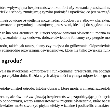
 które wpływają na bezpieczeństwo i komfort użytkowania przestrzeni
ieżki i schody zmniejszają ryzyko potknięć i upadków, co jest szczegól
umiejscowione oświetlenie może nadać ogrodowi wyjątkowy charakter,
stworzenie przytulnej i nastrojowej przestrzeni, idealnej do spędzania c
e
roślin oraz architektury. Dzięki odpowiedniemu oświetleniu można s
yjną wizualnie. Przykładowo, dobrze oświetlone fontanny czy pergole m
odu, takich jak tarasy, altany czy miejsca do grillowania. Odpowiedni
w różnorodne rozwiązania oświetleniowe, które nie tylko zwiększą fun
o ogrodu?
la na stworzenie komfortowej i funkcjonalnej przestrzeni. Na początk
ks po ciężkim dniu. Każda z tych aktywności wymaga odpowiedniego ośw
ólnych stref ogrodu. Istotne obszary, które mogą wymagać szczególne
tyczne, ale również zwiększają bezpieczeństwo, zapobiegając potknięci
do odpoczynku, warto zainwestować w miękkie oświetlenie, które będzi
wiatów może stworzyć piękne efekty wizualne i podkreślić charakter