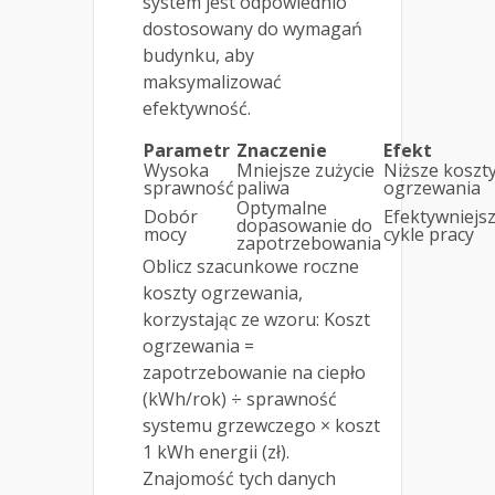
system jest odpowiednio
dostosowany do wymagań
budynku, aby
maksymalizować
efektywność.
Parametr
Znaczenie
Efekt
Wysoka
Mniejsze zużycie
Niższe koszt
sprawność
paliwa
ogrzewania
Optymalne
Dobór
Efektywniejs
dopasowanie do
mocy
cykle pracy
zapotrzebowania
Oblicz szacunkowe roczne
koszty ogrzewania,
korzystając ze wzoru: Koszt
ogrzewania =
zapotrzebowanie na ciepło
(kWh/rok) ÷ sprawność
systemu grzewczego × koszt
1 kWh energii (zł).
Znajomość tych danych