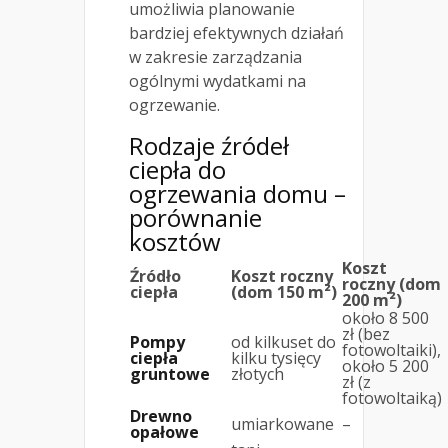
umożliwia planowanie
bardziej efektywnych działań
w zakresie zarządzania
ogólnymi wydatkami na
ogrzewanie.
Rodzaje źródeł
ciepła do
ogrzewania domu
–
porównanie
kosztów
Koszt
Źródło
Koszt roczny
roczny (dom
ciepła
(dom 150 m²)
200 m²)
około 8 500
zł (bez
Pompy
od kilkuset do
fotowoltaiki),
ciepła
kilku tysięcy
około 5 200
gruntowe
złotych
zł (z
fotowoltaiką)
Drewno
umiarkowane
–
opałowe