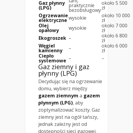
tani,
Gaz płynny
około 5 500
praktycznie
(LPG)
zł
bezobsługowy
Ogrzewanie
około 10 000
wysokie
elektryczne
zł
Olej
około 7 000
wysokie
opałowy
zł
około 6 800
Ekogroszek
–
zł
Węgiel
około 6 000
–
kamienny
zł
Ciepło
–
–
systemowe
Gaz ziemny i gaz
płynny (LPG)
Decydując się na ogrzewanie
domu, wybierz między
gazem ziemnym
a
gazem
płynnym (LPG)
, aby
zoptymalizować koszty. Gaz
ziemny jest na ogół tańszy,
jednak zależny jest od
dostępności sieci gazowej.