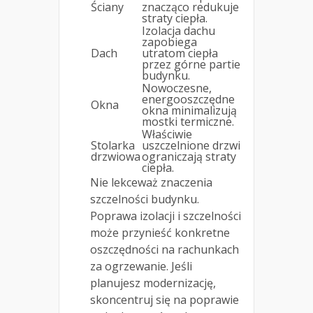
Ściany
znacząco redukuje
straty ciepła.
Izolacja dachu
zapobiega
Dach
utratom ciepła
przez górne partie
budynku.
Nowoczesne,
energooszczędne
Okna
okna minimalizują
mostki termiczne.
Właściwie
Stolarka
uszczelnione drzwi
drzwiowa
ograniczają straty
ciepła.
Nie lekceważ znaczenia
szczelności budynku.
Poprawa izolacji i szczelności
może przynieść konkretne
oszczędności na rachunkach
za ogrzewanie. Jeśli
planujesz modernizację,
skoncentruj się na poprawie