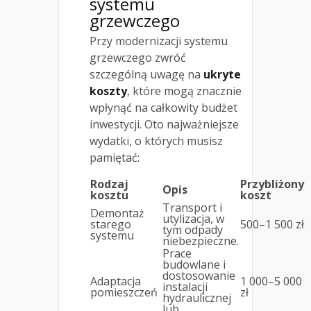
systemu
grzewczego
Przy modernizacji systemu
grzewczego zwróć
szczególną uwagę na
ukryte
koszty
, które mogą znacznie
wpłynąć na całkowity budżet
inwestycji. Oto najważniejsze
wydatki, o których musisz
pamiętać:
Rodzaj
Przybliżony
Opis
kosztu
koszt
Transport i
Demontaż
utylizacja, w
starego
500–1 500 zł
tym odpady
systemu
niebezpieczne.
Prace
budowlane i
dostosowanie
Adaptacja
1 000–5 000
instalacji
pomieszczeń
zł
hydraulicznej
lub