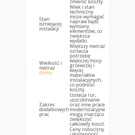
zmienić koszty.
Wiek i stan
techniczny
może wymagać
Stan
napraw bądź
istniejącej
wymiany
instalacji
elementów, co
zwiększa
wydatki.
Większy metraż
oznacza
potrzebę
większej mocy
Wielkość i
grzewczej i
metraż
więcej
domu
materiałów
instalacyjnych,
co podnosi
koszty.
Izolacja rur,
uszczelnianie
Zakres
oraz inne prace
dodatkowych
modernizacyjne
prac
mogą znacząco
zwiększyć
całkowity koszt.
Ceny robocizny
i dostępność