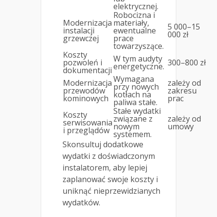
elektrycznej.
Robocizna i
Modernizacja
materiały,
5 000–15
instalacji
ewentualne
000 zł
grzewczej
prace
towarzyszące.
Koszty
W tym audyty
pozwoleń i
300–800 zł
energetyczne.
dokumentacji
Wymagana
Modernizacja
zależy od
przy nowych
przewodów
zakresu
kotłach na
kominowych
prac
paliwa stałe.
Stałe wydatki
Koszty
związane z
zależy od
serwisowania
nowym
umowy
i przeglądów
systemem.
Skonsultuj dodatkowe
wydatki z doświadczonym
instalatorem, aby lepiej
zaplanować swoje koszty i
uniknąć nieprzewidzianych
wydatków.