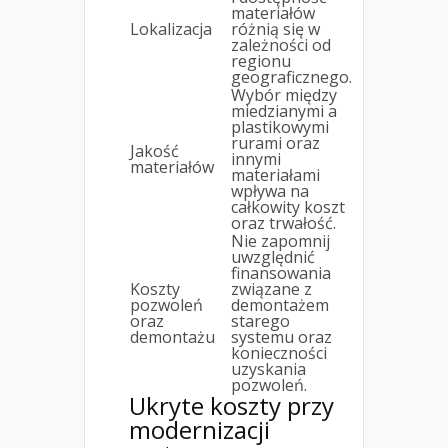
materiałów
Lokalizacja
różnią się w
zależności od
regionu
geograficznego.
Wybór między
miedzianymi a
plastikowymi
rurami oraz
Jakość
innymi
materiałów
materiałami
wpływa na
całkowity koszt
oraz trwałość.
Nie zapomnij
uwzględnić
finansowania
Koszty
związane z
pozwoleń
demontażem
oraz
starego
demontażu
systemu oraz
konieczności
uzyskania
pozwoleń.
Ukryte koszty przy
modernizacji