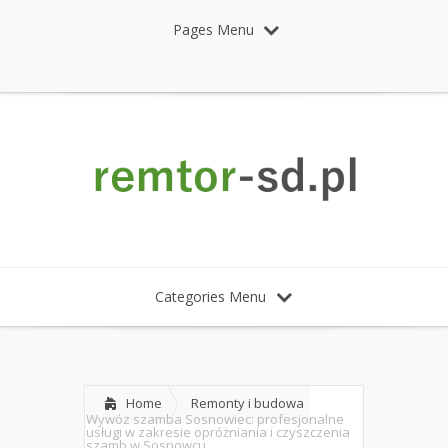
Pages Menu
Categories Menu
Home
Remonty i budowa
Wywóz szamba Sosnowiec: profesjonalne
usługi w zakresie opróżniania i czyszczenia
szamb w Sosnowcu