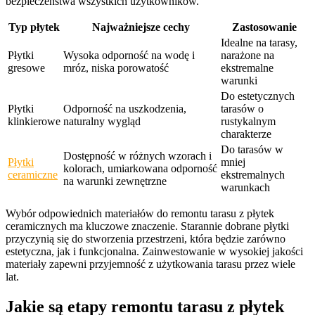
bezpieczeństwa wszystkich użytkowników.
Typ płytek
Najważniejsze cechy
Zastosowanie
Idealne na tarasy,
Płytki
Wysoka odporność na wodę i
narażone na
gresowe
mróz, niska porowatość
ekstremalne
warunki
Do estetycznych
Płytki
Odporność na uszkodzenia,
tarasów o
klinkierowe
naturalny wygląd
rustykalnym
charakterze
Do tarasów w
Dostępność w różnych wzorach i
Płytki
mniej
kolorach, umiarkowana odporność
ceramiczne
ekstremalnych
na warunki zewnętrzne
warunkach
Wybór odpowiednich materiałów do remontu tarasu z płytek
ceramicznych ma kluczowe znaczenie. Starannie dobrane płytki
przyczynią się do stworzenia przestrzeni, która będzie zarówno
estetyczna, jak i funkcjonalna. Zainwestowanie w wysokiej jakości
materiały zapewni przyjemność z użytkowania tarasu przez wiele
lat.
Jakie są etapy remontu tarasu z płytek