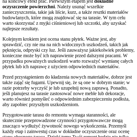
na końcowy efekt prac. Pierwszym etapem jest
dokładne
oczyszczenie powierzchni
. Należy usunąć wszelkie
zanieczyszczenia, takie jak liście, kurz, a także resztki materiałów
budowlanych, które mogą znajdować się na tarasie. W tym celu
warto skorzystać z myjki ciśnieniowej lub szczotki, aby uzyskać
najlepsze rezultaty.
Kolejnym krokiem jest ocena stanu płytek. Ważne jest, aby
sprawdzić, czy nie ma na nich widocznych uszkodzeń, takich jak
pęknięcia, odpryski czy luz. Jeśli zauważysz jakiekolwiek problemy,
konieczne może być ich naprawienie przed dalszymi pracami. W
przypadku poważnych uszkodzeń warto rozważyć wymianę całych
płytek lub ich naprawę z użyciem odpowiednich materiałów.
Przed przystąpieniem do kładzenia nowych materiałów, dobrze jest
także zająć się fugami. Upewnij się, że są one w dobrym stanie; w
razie potrzeby wyczyść je lub uzupełnij nową zaprawą. Ponadto,
jeśli planujesz na tarasie zastosować nowe meble lub dekoracje,
warto również pomyśleć o odpowiednim zabezpieczeniu podłoża,
aby zapobiec przyszłym uszkodzeniom.
Przygotowanie tarasu do remontu wymaga staranności, ale
skutecznie przeprowadzone czynności przygotowawcze mogą
znacząco wydłużyć żywotność nowego wykończenia. Przemyśl
każdy etap i zainwestuj czas w dokładne oczyszczenie oraz ocenę
stanu obecnego tarasu. Dzięki temu Twój remont będzie nie tylko