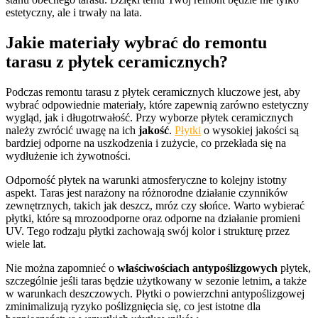
estetyczny, ale i trwały na lata.
Jakie materiały wybrać do remontu
tarasu z płytek ceramicznych?
Podczas remontu tarasu z płytek ceramicznych kluczowe jest, aby
wybrać odpowiednie materiały, które zapewnią zarówno estetyczny
wygląd, jak i długotrwałość. Przy wyborze płytek ceramicznych
należy zwrócić uwagę na ich
jakość
.
Płytki
o wysokiej jakości są
bardziej odporne na uszkodzenia i zużycie, co przekłada się na
wydłużenie ich żywotności.
Odporność płytek na warunki atmosferyczne to kolejny istotny
aspekt. Taras jest narażony na różnorodne działanie czynników
zewnętrznych, takich jak deszcz, mróz czy słońce. Warto wybierać
płytki, które są mrozoodporne oraz odporne na działanie promieni
UV. Tego rodzaju płytki zachowają swój kolor i strukturę przez
wiele lat.
Nie można zapomnieć o
właściwościach antypoślizgowych
płytek,
szczególnie jeśli taras będzie użytkowany w sezonie letnim, a także
w warunkach deszczowych. Płytki o powierzchni antypoślizgowej
zminimalizują ryzyko poślizgnięcia się, co jest istotne dla