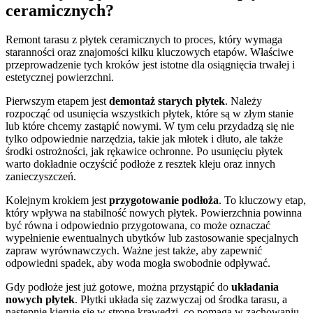
ceramicznych?
Remont tarasu z płytek ceramicznych to proces, który wymaga
staranności oraz znajomości kilku kluczowych etapów. Właściwe
przeprowadzenie tych kroków jest istotne dla osiągnięcia trwałej i
estetycznej powierzchni.
Pierwszym etapem jest
demontaż starych płytek
. Należy
rozpocząć od usunięcia wszystkich płytek, które są w złym stanie
lub które chcemy zastąpić nowymi. W tym celu przydadzą się nie
tylko odpowiednie narzędzia, takie jak młotek i dłuto, ale także
środki ostrożności, jak rękawice ochronne. Po usunięciu płytek
warto dokładnie oczyścić podłoże z resztek kleju oraz innych
zanieczyszczeń.
Kolejnym krokiem jest
przygotowanie podłoża
. To kluczowy etap,
który wpływa na stabilność nowych płytek. Powierzchnia powinna
być równa i odpowiednio przygotowana, co może oznaczać
wypełnienie ewentualnych ubytków lub zastosowanie specjalnych
zapraw wyrównawczych. Ważne jest także, aby zapewnić
odpowiedni spadek, aby woda mogła swobodnie odpływać.
Gdy podłoże jest już gotowe, można przystąpić do
układania
nowych płytek
. Płytki układa się zazwyczaj od środka tarasu, a
następnie kieruje się w stronę krawędzi, co pomaga w zachowaniu