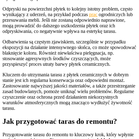
Odpryski na powierzchni płytek to kolejny istotny problem, często
wynikający z uderzeń, na przykład podczas
prac
ogrodniczych lub
przesuwania mebli. Jeśli nie zostaną odpowiednio naprawione,
mogą prowadzić do dalszego uszkodzenia płytek oraz ich
odpryskiwania, co negatywnie wpływa na estetykę tarasu.
Odbarwienia są częstym zjawiskiem, szczególnie w przypadku
ekspozycji na działanie intensywnego słońca, co może spowodować
blaknięcie koloru. Również niewłaściwa pielęgnacja, np.
stosowanie agresywnych środków czyszczących, może
przyspieszyć proces utraty barwy płytek ceramicznych.
Kluczem do utrzymania tarasu z płytek ceramicznych w dobrym
stanie jest ich regularna konserwacja oraz odpowiedni montaż.
Zastosowanie najwyższej jakości materiałów, a także przestrzeganie
zasad budowlanych, pomoże uniknąć wielu problemów. Regularne
czyszczenie oraz ochrona przed działaniem niekorzystnych
warunków atmosferycznych mogą znacząco wydłużyć żywotność
tarasu.
Jak przygotować taras do remontu?
Przygotowanie tarasu do remontu to kluczowy krok, który wpłynie