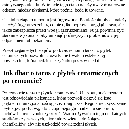
estetycznego układu. W trakcie tego etapu należy uważać na równe
odstępy między płytkami, które później będą fugowane.
Ostatnim etapem remontu jest
fugowanie
. Po ułożeniu płytek należy
nałożyć fugę w szczeliny, co nie tylko poprawia wygląd tarasu, ale
także zabezpiecza przed wodą i zabrudzeniami. Fuga powinna być
starannie wykonana, aby uniknąć późniejszych problemów z jej
odpadaniem lub pękaniem.
Przestrzeganie tych etapów podczas remontu tarasu z płytek
ceramicznych pozwoli na uzyskanie trwałej i estetycznej
powierzchni, która będzie cieszyć oko przez wiele lat.
Jak dbać o taras z płytek ceramicznych
po remoncie?
Po remoncie tarasu z płytek ceramicznych kluczowym elementem
jest odpowiednia pielęgnacja, która pozwoli cieszyć się jego
pięknem i funkcjonalnością przez długi czas. Regularne czyszczenie
płytek jest podstawą, która zapobiega gromadzeniu się brudu,
mchów i innych zanieczyszczeń. Warto używać do tego delikatnych
środków czyszczących, które nie zawierają drażniących
chemikaliów, aby nie uszkodzić powierzchni płytek.