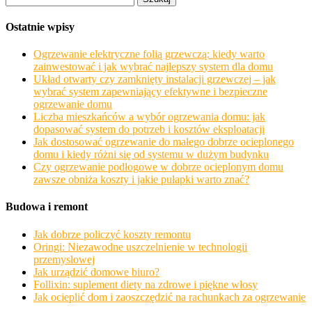
Ostatnie wpisy
Ogrzewanie elektryczne folią grzewczą: kiedy warto
zainwestować i jak wybrać najlepszy system dla domu
Układ otwarty czy zamknięty instalacji grzewczej – jak
wybrać system zapewniający efektywne i bezpieczne
ogrzewanie domu
Liczba mieszkańców a wybór ogrzewania domu: jak
dopasować system do potrzeb i kosztów eksploatacji
Jak dostosować ogrzewanie do małego dobrze ocieplonego
domu i kiedy różni się od systemu w dużym budynku
Czy ogrzewanie podłogowe w dobrze ocieplonym domu
zawsze obniża koszty i jakie pułapki warto znać?
Budowa i remont
Jak dobrze policzyć koszty remontu
Oringi: Niezawodne uszczelnienie w technologii
przemysłowej
Jak urządzić domowe biuro?
Follixin: suplement diety na zdrowe i piękne włosy
Jak ocieplić dom i zaoszczędzić na rachunkach za ogrzewanie