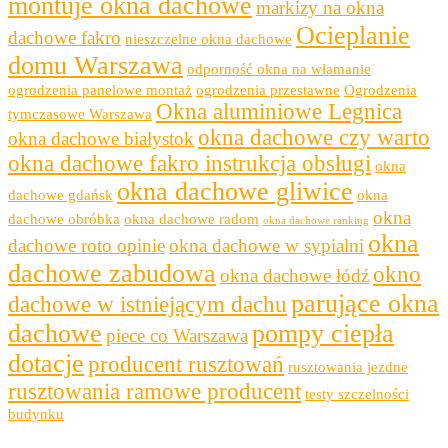
montuje okna dachowe
markizy na okna
Ocieplanie
dachowe fakro
nieszczelne okna dachowe
domu Warszawa
odporność okna na włamanie
ogrodzenia panelowe montaż
ogrodzenia przestawne
Ogrodzenia
Okna aluminiowe Legnica
tymczasowe Warszawa
okna dachowe czy warto
okna dachowe białystok
okna dachowe fakro instrukcja obsługi
okna
okna dachowe gliwice
dachowe gdańsk
okna
okna
dachowe obróbka
okna dachowe radom
okna dachowe ranking
okna
dachowe roto opinie
okna dachowe w sypialni
dachowe zabudowa
okno
okna dachowe łódź
parujące okna
dachowe w istniejącym dachu
dachowe
pompy ciepła
piece co Warszawa
dotacje
producent rusztowań
rusztowania jezdne
rusztowania ramowe producent
testy szczelności
budynku