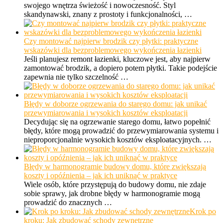
swojego wnętrza świeżość i nowoczesność. Styl
skandynawski, znany z prostoty i funkcjonalności, …
Czy montować najpierw brodzik czy płytki: praktyczne
wskazówki dla bezproblemowego wykończenia łazienki
Jeśli planujesz remont łazienki, kluczowe jest, aby najpierw
zamontować brodzik, a dopiero potem płytki. Takie podejście
zapewnia nie tylko szczelność …
Błędy w doborze ogrzewania do starego domu: jak unikać
przewymiarowania i wysokich kosztów eksploatacji
Decydując się na ogrzewanie starego domu, łatwo popełnić
błędy, które mogą prowadzić do przewymiarowania systemu i
nieproporcjonalnie wysokich kosztów eksploatacyjnych. …
Błędy w harmonogramie budowy domu, które zwiększają
koszty i opóźnienia – jak ich uniknąć w praktyce
Wiele osób, które przystępują do budowy domu, nie zdaje
sobie sprawy, jak drobne błędy w harmonogramie mogą
prowadzić do znacznych …
Krok po
kroku: Jak zbudować schody zewnętrzne