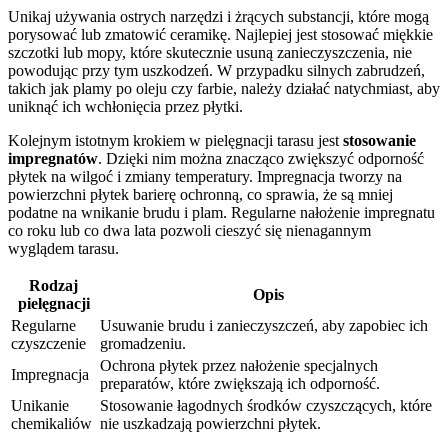
Unikaj używania ostrych narzędzi i żrących substancji, które mogą
porysować lub zmatowić ceramikę. Najlepiej jest stosować miękkie
szczotki lub mopy, które skutecznie usuną zanieczyszczenia, nie
powodując przy tym uszkodzeń. W przypadku silnych zabrudzeń,
takich jak plamy po oleju czy farbie, należy działać natychmiast, aby
uniknąć ich wchłonięcia przez płytki.
Kolejnym istotnym krokiem w pielęgnacji tarasu jest
stosowanie
impregnatów
. Dzięki nim można znacząco zwiększyć odporność
płytek na wilgoć i zmiany temperatury. Impregnacja tworzy na
powierzchni płytek barierę ochronną, co sprawia, że są mniej
podatne na wnikanie brudu i plam. Regularne nałożenie impregnatu
co roku lub co dwa lata pozwoli cieszyć się nienagannym
wyglądem tarasu.
Rodzaj
Opis
pielęgnacji
Regularne
Usuwanie brudu i zanieczyszczeń, aby zapobiec ich
czyszczenie
gromadzeniu.
Ochrona płytek przez nałożenie specjalnych
Impregnacja
preparatów, które zwiększają ich odporność.
Unikanie
Stosowanie łagodnych środków czyszczących, które
chemikaliów
nie uszkadzają powierzchni płytek.