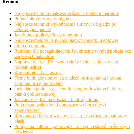
Remont
Najlepsze techniki malowania ścian z efektem marmuru
Podnośnik koszowy w pigułce
Najlepsze techniki wykończenia sufitów: od gładzi po
dekoracyjne panele
Jak dobrze policzyć koszty remontu
Najlepsze metody usuwania plam z tapicerki meblowej
Dom do remontu
Remonty dla początkujących: Jak zmienić wygląd pokoju bez
większych nakładów
Naprawa matryc TV: czemu służy i jakie są koszty tego
rodzaju usługi
Remont nie taki straszny
Firmy budujące domy: jak znaleźć profesjonalną i godną
zaufania firmę budowlaną
Ocieplanie poddaszy – cennik usług budowlanych. Natrysk
pianki poliuretanowej
Jak zaoszczędzić na kosztach budowy domu
Praktyczne wskazówki dotyczące wyboru drzwi
zewnętrznych
Remonty podłóg drewnianych: jak przywrócić im naturalny
blask
Pomysł na balkon – jak urządzić małą przestrzeń na świeżym
powietrzu