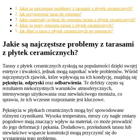
Jakie są najczęstsze problemy z tarasami z płytek ceramicznych?
Jak przygotować taras do remontu?
Jakie materiały wybrać do remontu tarasu z płytek ceramicznych?
Jakie są etapy remontu tarasu z płytek ceramicznych?
Jak dbać o taras z płytek ceramicznych po remoncie?
Jakie są najczęstsze problemy z tarasami
z płytek ceramicznych?
Tarasy z płytek ceramicznych zyskują na popularności dzięki swojej
estetyce i trwałości, jednak mogą napotkać wiele problemów. Wśród
najczęstszych zjawisk, które wpływają na ich kondycję, znajdują się
pęknięcia
,
odpryski
oraz
odbarwienia
. Te defekty często są
rezultatem niekorzystnych warunków atmosferycznych,
intensywnego użytkowania oraz niewłaściwego montażu, co
sprawia, że ich wczesne rozpoznanie jest kluczowe.
Pęknięcia w płytkach ceramicznych mogą być spowodowane
różnymi czynnikami. Wysoka temperatura, mrozy czy nagłe zmiany
pogodowe mają znaczący wpływ na materiał, co może prowadzić
do jego deformacji i pękania. Dodatkowo, przeładunek tarasu lub
niewłaściwe wsparcie konstrukcji mogą przyczynić się do
wystąpienia tego problemu.