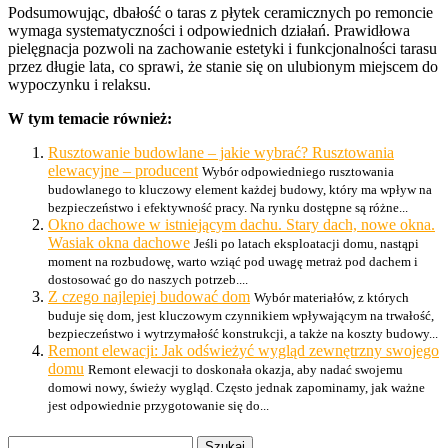
Podsumowując, dbałość o taras z płytek ceramicznych po remoncie
wymaga systematyczności i odpowiednich działań. Prawidłowa
pielęgnacja pozwoli na zachowanie estetyki i funkcjonalności tarasu
przez długie lata, co sprawi, że stanie się on ulubionym miejscem do
wypoczynku i relaksu.
W tym temacie również:
Rusztowanie budowlane – jakie wybrać? Rusztowania
elewacyjne – producent
Wybór odpowiedniego rusztowania
budowlanego to kluczowy element każdej budowy, który ma wpływ na
bezpieczeństwo i efektywność pracy. Na rynku dostępne są różne...
Okno dachowe w istniejącym dachu. Stary dach, nowe okna.
Wasiak okna dachowe
Jeśli po latach eksploatacji domu, nastąpi
moment na rozbudowę, warto wziąć pod uwagę metraż pod dachem i
dostosować go do naszych potrzeb....
Z czego najlepiej budować dom
Wybór materiałów, z których
buduje się dom, jest kluczowym czynnikiem wpływającym na trwałość,
bezpieczeństwo i wytrzymałość konstrukcji, a także na koszty budowy...
Remont elewacji: Jak odświeżyć wygląd zewnętrzny swojego
domu
Remont elewacji to doskonała okazja, aby nadać swojemu
domowi nowy, świeży wygląd. Często jednak zapominamy, jak ważne
jest odpowiednie przygotowanie się do...
Szukaj: