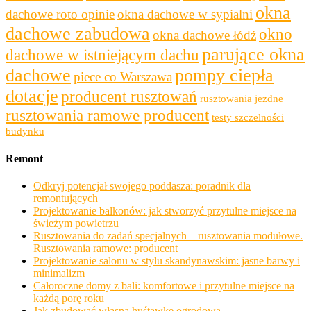
okna
dachowe roto opinie
okna dachowe w sypialni
dachowe zabudowa
okno
okna dachowe łódź
parujące okna
dachowe w istniejącym dachu
dachowe
pompy ciepła
piece co Warszawa
dotacje
producent rusztowań
rusztowania jezdne
rusztowania ramowe producent
testy szczelności
budynku
Remont
Odkryj potencjał swojego poddasza: poradnik dla
remontujących
Projektowanie balkonów: jak stworzyć przytulne miejsce na
świeżym powietrzu
Rusztowania do zadań specjalnych – rusztowania modułowe.
Rusztowania ramowe: producent
Projektowanie salonu w stylu skandynawskim: jasne barwy i
minimalizm
Całoroczne domy z bali: komfortowe i przytulne miejsce na
każdą porę roku
Jak zbudować własną huśtawkę ogrodową