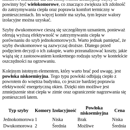
powinny być
wielokomorowe
, co znacząco zwiększa ich zdolność
do zatrzymywania ciepła oraz poprawia komfort termiczny w
pomieszczeniach. Im więcej komór ma szyba, tym lepsze walory
izolacyjne można uzyskać.
Szyby dwukomorowe cieszą się szczególnym uznaniem, ponieważ
oferują wyższą efektywność w zatrzymywaniu ciepła w
porównaniu do szyb jednokomorowych. Warto jednak pamiętać, że
szyby dwukomorowe są zazwyczaj droższe. Dlatego przed
podjęciem decyzji o ich zakupie, warto przeanalizować koszty, jakie
wiążą się z zastosowaniem konkretnego rodzaju szyby w kontekście
oszczędności na ogrzewaniu.
Kolejnym istotnym elementem, który warto brać pod uwagę, jest
powłoka niskoemisyjna
. Tego typu powłoki odbijają ciepło z
powrotem do wnętrza budynku, co jeszcze bardziej poprawia
efektywność energetyczną okien. Dzięki nim możliwe jest
zmniejszenie strat ciepła w zimie oraz ograniczenie nagrzewania się
pomieszczeń latem.
Powłoka
Typ szyby
Komory
Izolacyjność
Cena
niskoemisyjna
Jednokomorowa
1
Niska
Brak
Niska
Dwukomorowa
2
Średnia
Możliwe
Średnia