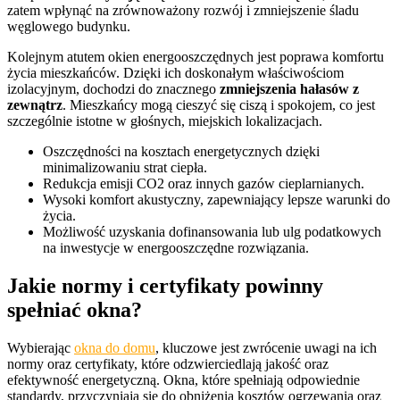
zatem wpłynąć na zrównoważony rozwój i zmniejszenie śladu
węglowego budynku.
Kolejnym atutem okien energooszczędnych jest poprawa komfortu
życia mieszkańców. Dzięki ich doskonałym właściwościom
izolacyjnym, dochodzi do znacznego
zmniejszenia hałasów z
zewnątrz
. Mieszkańcy mogą cieszyć się ciszą i spokojem, co jest
szczególnie istotne w głośnych, miejskich lokalizacjach.
Oszczędności na kosztach energetycznych dzięki
minimalizowaniu strat ciepła.
Redukcja emisji CO2 oraz innych gazów cieplarnianych.
Wysoki komfort akustyczny, zapewniający lepsze warunki do
życia.
Możliwość uzyskania dofinansowania lub ulg podatkowych
na inwestycje w energooszczędne rozwiązania.
Jakie normy i certyfikaty powinny
spełniać okna?
Wybierając
okna do domu
, kluczowe jest zwrócenie uwagi na ich
normy oraz certyfikaty, które odzwierciedlają jakość oraz
efektywność energetyczną. Okna, które spełniają odpowiednie
standardy, przyczyniają się do obniżenia kosztów ogrzewania oraz