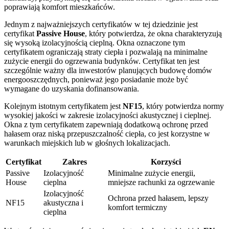
poprawiają komfort mieszkańców.
Jednym z najważniejszych certyfikatów w tej dziedzinie jest
certyfikat
Passive House
, który potwierdza, że okna charakteryzują
się wysoką izolacyjnością cieplną. Okna oznaczone tym
certyfikatem ograniczają straty ciepła i pozwalają na minimalne
zużycie energii do ogrzewania budynków. Certyfikat ten jest
szczególnie ważny dla inwestorów planujących budowę domów
energooszczędnych, ponieważ jego posiadanie może być
wymagane do uzyskania dofinansowania.
Kolejnym istotnym certyfikatem jest
NF15
, który potwierdza normy
wysokiej jakości w zakresie izolacyjności akustycznej i cieplnej.
Okna z tym certyfikatem zapewniają dodatkową ochronę przed
hałasem oraz niską przepuszczalność ciepła, co jest korzystne w
warunkach miejskich lub w głośnych lokalizacjach.
Certyfikat
Zakres
Korzyści
Passive
Izolacyjność
Minimalne zużycie energii,
House
cieplna
mniejsze rachunki za ogrzewanie
Izolacyjność
Ochrona przed hałasem, lepszy
NF15
akustyczna i
komfort termiczny
cieplna