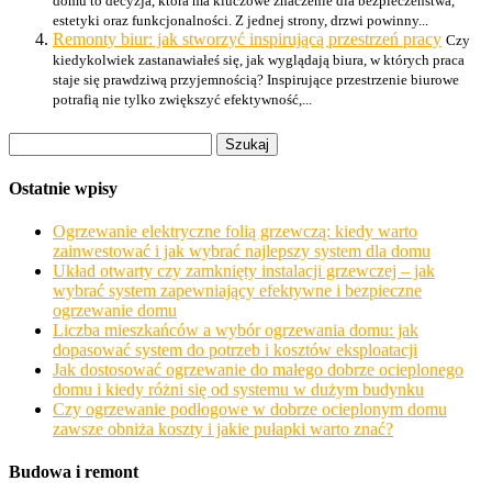
domu to decyzja, która ma kluczowe znaczenie dla bezpieczeństwa,
estetyki oraz funkcjonalności. Z jednej strony, drzwi powinny...
Remonty biur: jak stworzyć inspirującą przestrzeń pracy
Czy
kiedykolwiek zastanawiałeś się, jak wyglądają biura, w których praca
staje się prawdziwą przyjemnością? Inspirujące przestrzenie biurowe
potrafią nie tylko zwiększyć efektywność,...
Szukaj:
Ostatnie wpisy
Ogrzewanie elektryczne folią grzewczą: kiedy warto
zainwestować i jak wybrać najlepszy system dla domu
Układ otwarty czy zamknięty instalacji grzewczej – jak
wybrać system zapewniający efektywne i bezpieczne
ogrzewanie domu
Liczba mieszkańców a wybór ogrzewania domu: jak
dopasować system do potrzeb i kosztów eksploatacji
Jak dostosować ogrzewanie do małego dobrze ocieplonego
domu i kiedy różni się od systemu w dużym budynku
Czy ogrzewanie podłogowe w dobrze ocieplonym domu
zawsze obniża koszty i jakie pułapki warto znać?
Budowa i remont