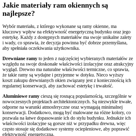
Jakie materiały ram okiennych są
najlepsze?
Wybór materiału, z którego wykonane są ramy okienne, ma
kluczowy wpływ na efektywność energetyczną budynku oraz jego
estetykę. Każdy z dostępnych materiałów ma swoje unikalne zalety
i wady, co sprawia, że decyzja powinna być dobrze przemyślana,
aby spełniała oczekiwania użytkownika.
Drewniane ramy
to jeden z najczęściej wybieranych materiałów ze
względu na swoje doskonałe właściwości izolacyjne oraz atrakcyjny
wygląd. Drewno ma naturalne właściwości termiczne, co sprawia,
że takie ramy są wydajne i przyjemne w dotyku. Nieco wyższy
koszt zakupu drewnianych okien związany jest z koniecznością ich
regularnej konserwacji, aby zachować estetykę i trwałość.
Aluminiowe ramy
cieszą się rosnącą popularnością, szczególnie w
nowoczesnych projektach architektonicznych. Są niezwykle trwałe,
odporne na warunki atmosferyczne oraz wymagają minimalnej
konserwacji. Dodatkowo, mogą być malowane na różne kolory, co
pozwala na łatwe dopasowanie ich do stylu budynku. Jednakże ich
właściwości izolacyjne są gorsze niż w przypadku drewna, więc
często stosuje się dodatkowe systemy ociepleniowe, aby poprawić
efektywność energetyczną.