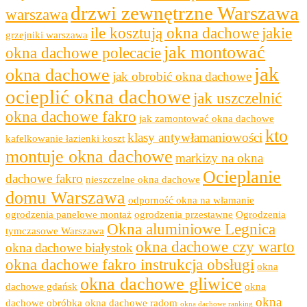
drzwi zewnętrzne Warszawa
warszawa
ile kosztują okna dachowe
jakie
grzejniki warszawa
jak montować
okna dachowe polecacie
jak
okna dachowe
jak obrobić okna dachowe
ocieplić okna dachowe
jak uszczelnić
okna dachowe fakro
jak zamontować okna dachowe
kto
klasy antywłamaniowości
kafelkowanie łazienki koszt
montuje okna dachowe
markizy na okna
Ocieplanie
dachowe fakro
nieszczelne okna dachowe
domu Warszawa
odporność okna na włamanie
ogrodzenia panelowe montaż
ogrodzenia przestawne
Ogrodzenia
Okna aluminiowe Legnica
tymczasowe Warszawa
okna dachowe czy warto
okna dachowe białystok
okna dachowe fakro instrukcja obsługi
okna
okna dachowe gliwice
dachowe gdańsk
okna
okna
dachowe obróbka
okna dachowe radom
okna dachowe ranking