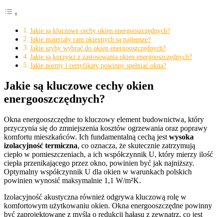
Jakie są kluczowe cechy okien energooszczędnych?
Jakie materiały ram okiennych są najlepsze?
Jakie szyby wybrać do okien energooszczędnych?
Jakie są korzyści z zastosowania okien energooszczędnych?
Jakie normy i certyfikaty powinny spełniać okna?
Jakie są kluczowe cechy okien
energooszczędnych?
Okna energooszczędne to kluczowy element budownictwa, który
przyczynia się do zmniejszenia kosztów ogrzewania oraz poprawy
komfortu mieszkańców. Ich fundamentalną cechą jest
wysoka
izolacyjność termiczna
, co oznacza, że skutecznie zatrzymują
ciepło w pomieszczeniach, a ich współczynnik U, który mierzy ilość
ciepła przenikającego przez okno, powinien być jak najniższy.
Optymalny współczynnik U dla okien w warunkach polskich
powinien wynosić maksymalnie 1,1 W/m²K.
Izolacyjność akustyczna również odgrywa kluczową rolę w
komfortowym użytkowaniu okien. Okna energooszczędne powinny
być zaprojektowane z myślą o redukcji hałasu z zewnątrz, co jest