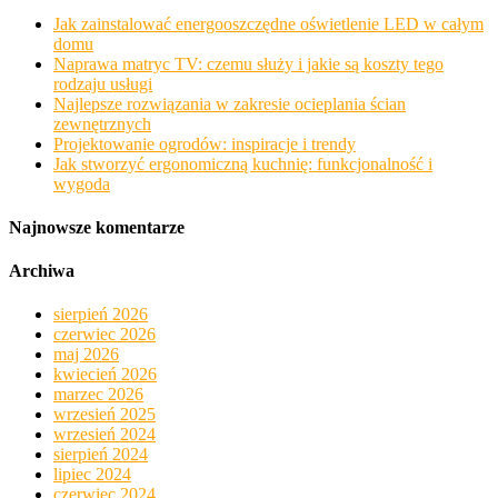
Jak zainstalować energooszczędne oświetlenie LED w całym
domu
Naprawa matryc TV: czemu służy i jakie są koszty tego
rodzaju usługi
Najlepsze rozwiązania w zakresie ocieplania ścian
zewnętrznych
Projektowanie ogrodów: inspiracje i trendy
Jak stworzyć ergonomiczną kuchnię: funkcjonalność i
wygoda
Najnowsze komentarze
Archiwa
sierpień 2026
czerwiec 2026
maj 2026
kwiecień 2026
marzec 2026
wrzesień 2025
wrzesień 2024
sierpień 2024
lipiec 2024
czerwiec 2024