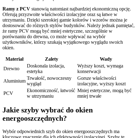
Ramy z PCV
stanowią natomiast najbardziej ekonomiczną opcję.
Oferują przyzwoite właściwości izolacyjne oraz są łatwe w
utrzymaniu. Dzięki szerokiej gamie kolorów i wzorów można je
dostosować do różnych stylów budynków. Należy jednak pamiętać,
że ramy PCV mogą być mniej estetyczne, szczególnie w
porównaniu do drewna, co może wpływać na wybór
użytkowników, którzy szukają wyjątkowego wyglądu swoich
okien.
Materiał
Zalety
Wady
Doskonala izolacja,
Wyższy koszt, wymaga
Drewno
estetyka
konserwacji
Trwałość, nowoczesny
Gorsze właściwości
Aluminium
wygląd
izolacyjne, wyższy koszt
Ekonomiczność, łatwość
Mniej estetyczne, mogą być
PCV
w utrzymaniu
mniej trwałe
Jakie szyby wybrać do okien
energooszczędnych?
Wybór odpowiednich szyb do okien energooszczędnych ma
kluczowe znaczenie dla ich efektywności izolacyjnej. Szyby te