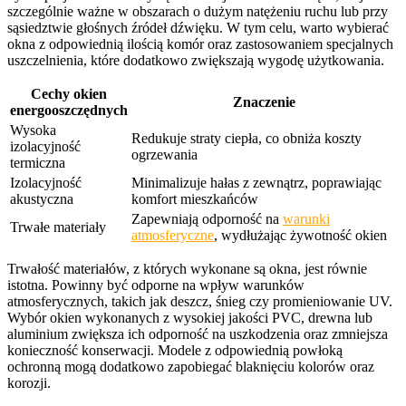
szczególnie ważne w obszarach o dużym natężeniu ruchu lub przy
sąsiedztwie głośnych źródeł dźwięku. W tym celu, warto wybierać
okna z odpowiednią ilością komór oraz zastosowaniem specjalnych
uszczelnienia, które dodatkowo zwiększają wygodę użytkowania.
Cechy okien
Znaczenie
energooszczędnych
Wysoka
Redukuje straty ciepła, co obniża koszty
izolacyjność
ogrzewania
termiczna
Izolacyjność
Minimalizuje hałas z zewnątrz, poprawiając
akustyczna
komfort mieszkańców
Zapewniają odporność na
warunki
Trwałe materiały
atmosferyczne
, wydłużając żywotność okien
Trwałość materiałów, z których wykonane są okna, jest równie
istotna. Powinny być odporne na wpływ warunków
atmosferycznych, takich jak deszcz, śnieg czy promieniowanie UV.
Wybór okien wykonanych z wysokiej jakości PVC, drewna lub
aluminium zwiększa ich odporność na uszkodzenia oraz zmniejsza
konieczność konserwacji. Modele z odpowiednią powłoką
ochronną mogą dodatkowo zapobiegać blaknięciu kolorów oraz
korozji.