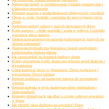
Najnowsze trendy w projektowaniu sypialni: romantyczne i
relaksujące przestrzenie
Remonty tarasów z kostki brukowej: efektywność i trwałość
Cięcie w cegle: techniki i narzędzia do precyzyjnego cięcia
cegieł
Najlepsze metody odnowy starych drewnianych drzwi
Kotły gazowe – ciepłe grzejniki i woda w jednym. Grzejniki
warszawa, piece gazowe
Siedem najważniejszych narzędzi budowlanych, których nie
możesz zapomnieć
Hurtownia hydrauliczna Warszawa: bogaty asortyment i
profesjonalna obsługa klienta
Jak zaoszczędzić na kosztach budowy domu
Rolety zewnętrzne Łódź: skuteczna ochrona przed słońcem i
prywatnością
Gdzie kupować drzwi w Warszawie. Drzwi wejściowe i
wewnętrzne. Drzwi szklane
Remont poddasza: od martwego miejsca do przytulnego
wnętrza
Remont łazienki w stylu skandynawskim: minimalizm i
funkcjonalność
Remonty klimatyzacji: jak dbać o czyste i zdrowe powietrze
w domu
Jak obrobić okna dachowe na zewnątrz? Prace