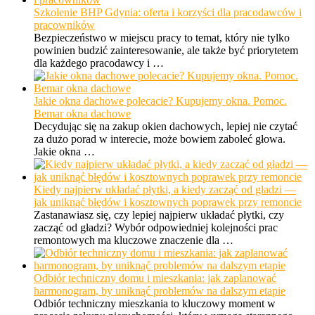
Szkolenie BHP Gdynia: oferta i korzyści dla pracodawców i
pracowników
Bezpieczeństwo w miejscu pracy to temat, który nie tylko
powinien budzić zainteresowanie, ale także być priorytetem
dla każdego pracodawcy i …
Jakie okna dachowe polecacie? Kupujemy okna. Pomoc.
Bemar okna dachowe
Decydując się na zakup okien dachowych, lepiej nie czytać
za dużo porad w interecie, może bowiem zaboleć głowa.
Jakie okna …
Kiedy najpierw układać płytki, a kiedy zacząć od gładzi —
jak uniknąć błędów i kosztownych poprawek przy remoncie
Zastanawiasz się, czy lepiej najpierw układać płytki, czy
zacząć od gładzi? Wybór odpowiedniej kolejności prac
remontowych ma kluczowe znaczenie dla …
Odbiór techniczny domu i mieszkania: jak zaplanować
harmonogram, by uniknąć problemów na dalszym etapie
Odbiór techniczny mieszkania to kluczowy moment w