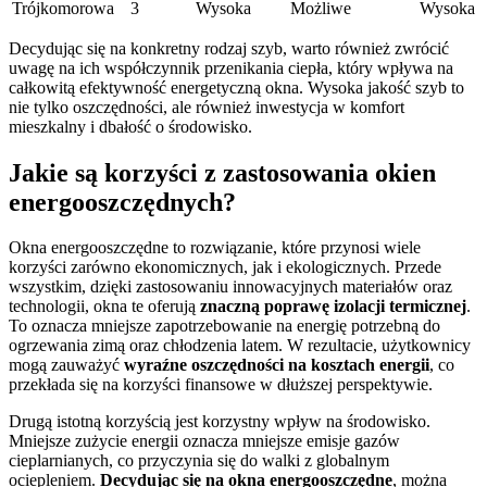
Trójkomorowa
3
Wysoka
Możliwe
Wysoka
Decydując się na konkretny rodzaj szyb, warto również zwrócić
uwagę na ich współczynnik przenikania ciepła, który wpływa na
całkowitą efektywność energetyczną okna. Wysoka jakość szyb to
nie tylko oszczędności, ale również inwestycja w komfort
mieszkalny i dbałość o środowisko.
Jakie są korzyści z zastosowania okien
energooszczędnych?
Okna energooszczędne to rozwiązanie, które przynosi wiele
korzyści zarówno ekonomicznych, jak i ekologicznych. Przede
wszystkim, dzięki zastosowaniu innowacyjnych materiałów oraz
technologii, okna te oferują
znaczną poprawę izolacji termicznej
.
To oznacza mniejsze zapotrzebowanie na energię potrzebną do
ogrzewania zimą oraz chłodzenia latem. W rezultacie, użytkownicy
mogą zauważyć
wyraźne oszczędności na kosztach energii
, co
przekłada się na korzyści finansowe w dłuższej perspektywie.
Drugą istotną korzyścią jest korzystny wpływ na środowisko.
Mniejsze zużycie energii oznacza mniejsze emisje gazów
cieplarnianych, co przyczynia się do walki z globalnym
ociepleniem.
Decydując się na okna energooszczędne
, można