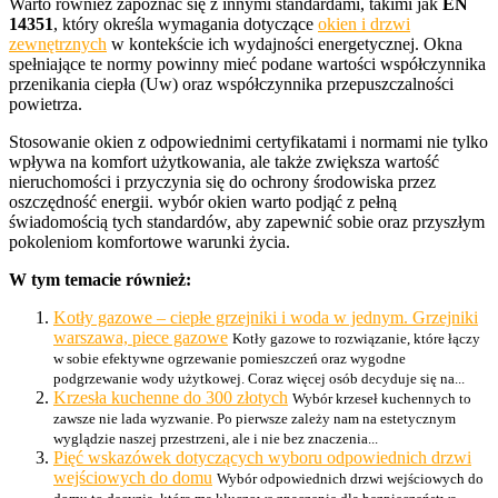
Warto również zapoznać się z innymi standardami, takimi jak
EN
14351
, który określa wymagania dotyczące
okien i drzwi
zewnętrznych
w kontekście ich wydajności energetycznej. Okna
spełniające te normy powinny mieć podane wartości współczynnika
przenikania ciepła (Uw) oraz współczynnika przepuszczalności
powietrza.
Stosowanie okien z odpowiednimi certyfikatami i normami nie tylko
wpływa na komfort użytkowania, ale także zwiększa wartość
nieruchomości i przyczynia się do ochrony środowiska przez
oszczędność energii. wybór okien warto podjąć z pełną
świadomością tych standardów, aby zapewnić sobie oraz przyszłym
pokoleniom komfortowe warunki życia.
W tym temacie również:
Kotły gazowe – ciepłe grzejniki i woda w jednym. Grzejniki
warszawa, piece gazowe
Kotły gazowe to rozwiązanie, które łączy
w sobie efektywne ogrzewanie pomieszczeń oraz wygodne
podgrzewanie wody użytkowej. Coraz więcej osób decyduje się na...
Krzesła kuchenne do 300 złotych
Wybór krzeseł kuchennych to
zawsze nie lada wyzwanie. Po pierwsze zależy nam na estetycznym
wyglądzie naszej przestrzeni, ale i nie bez znaczenia...
Pięć wskazówek dotyczących wyboru odpowiednich drzwi
wejściowych do domu
Wybór odpowiednich drzwi wejściowych do