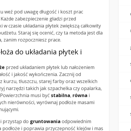
 weź pod uwagę długość i koszt prac
. Każde zabezpieczenie gładzi przed
 w czasie układania płytek zwiększą całkowity
budżetu. Staraj się ocenić, czy ta metoda jest dla
a, zanim rozpoczniesz prace.
oża do układania płytek i
że
przed układaniem płytek lub nałożeniem
ałość i jakość wykończenia. Zacznij od
z kurzu, tłuszczu, starej farby oraz wszelkich
yj narzędzi takich jak szpachelka czy opalarka,
 Powierzchnia musi być
stabilna
,
równa
i
ych nierówności, wyrównaj podłoże masami
mującymi.
i przystąp do
gruntowania
odpowiednim
 podłoże i poprawia przyczepność klejów i mas