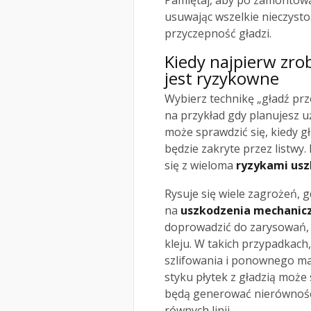
Pamiętaj, aby po zamontow
usuwając wszelkie nieczysto
przyczepność gładzi.
Kiedy najpierw zrob
jest ryzykowne
Wybierz technikę „gładź prz
na przykład gdy planujesz u
może sprawdzić się, kiedy g
będzie zakryte przez listwy.
się z wieloma
ryzykami us
Rysuje się wiele zagrożeń, g
na
uszkodzenia mechanic
doprowadzić do zarysowań, 
kleju. W takich przypadkac
szlifowania i ponownego m
styku płytek z gładzią może
będą generować nierówności
równych linii.