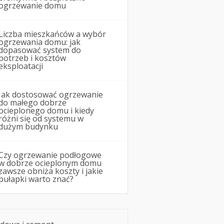
ogrzewanie domu
Liczba mieszkańców a wybór
ogrzewania domu: jak
dopasować system do
potrzeb i kosztów
eksploatacji
Jak dostosować ogrzewanie
do małego dobrze
ocieplonego domu i kiedy
różni się od systemu w
dużym budynku
Czy ogrzewanie podłogowe
w dobrze ocieplonym domu
zawsze obniża koszty i jakie
pułapki warto znać?