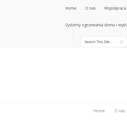
Home
O nas
Współpraca 
Home
Systemy ogrzewania domu i wybó
O nas
Współpraca 
Systemy ogrzewania domu i wybó
Home
O nas