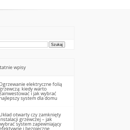
Remonty i budowa
ukaj:
tatnie wpisy
Ogrzewanie elektryczne folią
grzewczą: kiedy warto
zainwestować i jak wybrać
najlepszy system dla domu
Układ otwarty czy zamknięty
instalacji grzewczej – jak
wybrać system zapewniający
efektywne i bezpieczne