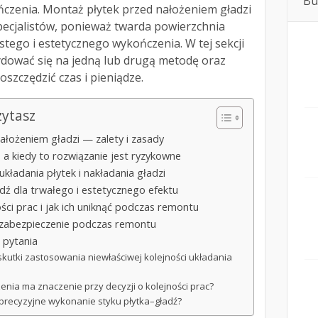
Bu
ończenia. Montaż płytek przed nałożeniem gładzi
specjalistów, ponieważ twarda powierzchnia
stego i estetycznego wykończenia. W tej sekcji
dować się na jedną lub drugą metodę oraz
oszczędzić czas i pieniądze.
zytasz
nałożeniem gładzi — zalety i zasady
, a kiedy to rozwiązanie jest ryzykowne
ładania płytek i nakładania gładzi
dź dla trwałego i estetycznego efektu
ści prac i jak ich uniknąć podczas remontu
 zabezpieczenie podczas remontu
 pytania
skutki zastosowania niewłaściwej kolejności układania
enia ma znaczenie przy decyzji o kolejności prac?
ą precyzyjne wykonanie styku płytka–gładź?