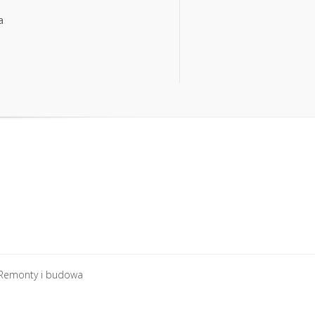
a
a
Remonty i budowa