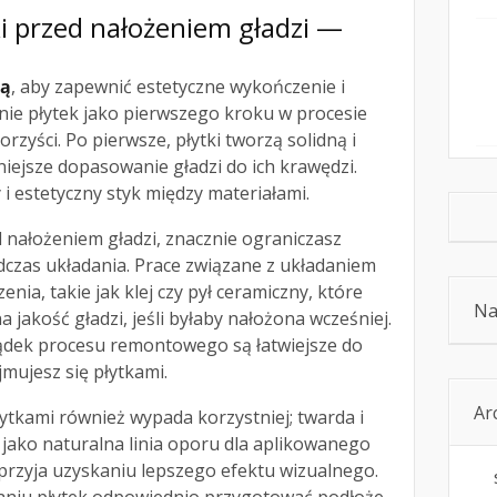
ki przed nałożeniem gładzi —
ią
, aby zapewnić estetyczne wykończenie i
nie płytek jako pierwszego kroku w procesie
zyści. Po pierwsze, płytki tworzą solidną i
niejsze dopasowanie gładzi do ich krawędzi.
i estetyczny styk między materiałami.
ed nałożeniem gładzi, znacznie ograniczasz
dczas układania. Prace związane z układaniem
nia, takie jak klej czy pył ceramiczny, które
Na
jakość gładzi, jeśli byłaby nałożona wcześniej.
ądek procesu remontowego są łatwiejsze do
jmujesz się płytkami.
Ar
łytkami również wypada korzystniej; twarda i
a jako naturalna linia oporu dla aplikowanego
przyja uzyskaniu lepszego efektu wizualnego.