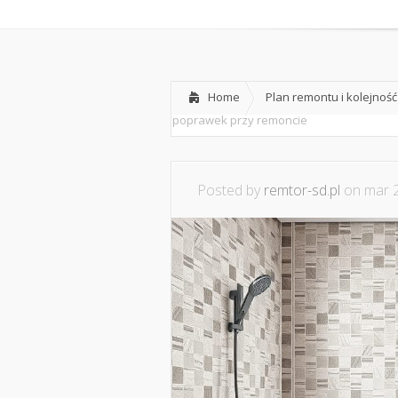
Home
O nas
Home
Plan remontu i kolejnoś
poprawek przy remoncie
Posted by
remtor-sd.pl
on mar 2