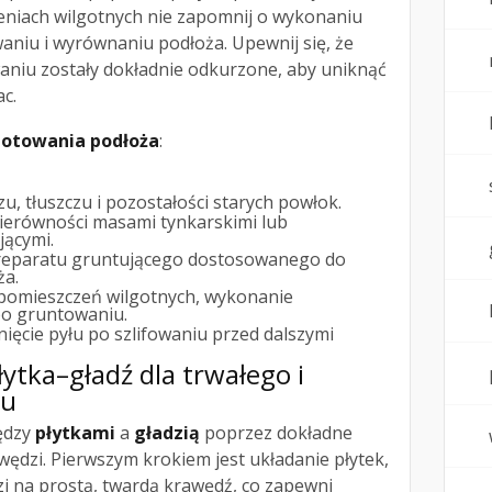
niach wilgotnych nie zapomnij o wykonaniu
niu i wyrównaniu podłoża. Upewnij się, że
waniu zostały dokładnie odkurzone, aby uniknąć
c.
gotowania podłoża
:
, tłuszczu i pozostałości starych powłok.
ierówności masami tynkarskimi lub
ącymi.
reparatu gruntującego dostosowanego do
ża.
pomieszczeń wilgotnych, wykonanie
 po gruntowaniu.
ięcie pyłu po szlifowaniu przed dalszymi
ytka–gładź dla trwałego i
tu
ędzy
płytkami
a
gładzią
poprzez dokładne
wędzi. Pierwszym krokiem jest układanie płytek,
dzi na prostą, twardą krawędź, co zapewni