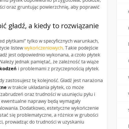
aniu płytek odpowiednio przygotować podłoże,
ści oraz gruntując powierzchnię, aby poprawić
ić gładź, a kiedy to rozwiązanie
ed płytkami” tylko w specyficznych warunkach,
życie listew
wykończeniowych
. Takie podejście
ładź jest odpowiednio wykonana, a czoło płytek
 Należy jednak pamiętać, że zależność ta wiąże
zkodzeń
i problemami z przyczepnością płytek.
dy zastosujesz tę kolejność. Gładź jest narażona
zne
w trakcie układania płytek, co może
zabrudzeń oraz trudności w usunięciu pyłu i
h, ewentualne naprawy będą wymagały
alowania. Dodatkowo, estetyczne wykończenie
 stać się problematyczne, a różnice w grubości
, prowadząc do trudności w uzyskaniu