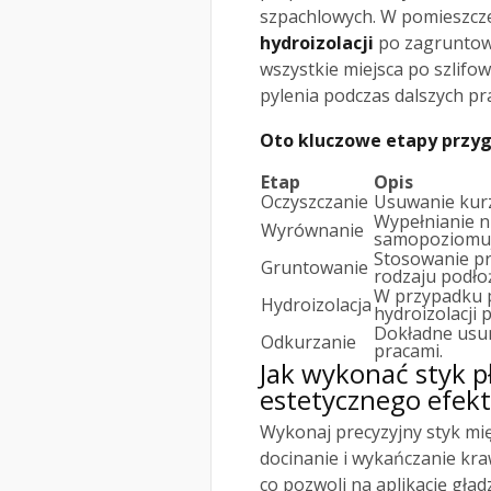
szpachlowych. W pomieszcze
hydroizolacji
po zagruntowa
wszystkie miejsca po szlifo
pylenia podczas dalszych pra
Oto kluczowe etapy przy
Etap
Opis
Oczyszczanie
Usuwanie kurzu
Wypełnianie n
Wyrównanie
samopoziomuj
Stosowanie p
Gruntowanie
rodzaju podło
W przypadku 
Hydroizolacja
hydroizolacji
Dokładne usun
Odkurzanie
pracami.
Jak wykonać styk pł
estetycznego efek
Wykonaj precyzyjny styk mi
docinanie i wykańczanie kra
co pozwoli na aplikację gła