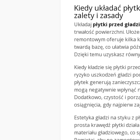
Kiedy układać płyt
zalety i zasady
Układaj
płytki przed gładz
trwałość powierzchni. Ułoże
remontowym oferuje kilka kor
twardą bazę, co ułatwia póź
Dzięki temu uzyskasz równy 
Kiedy kładzie się płytki prz
ryzyko uszkodzeń gładzi po
płytek generują zanieczyszcze
mogą negatywnie wpłynąć na 
Dodatkowo, czystość i porz
osiągnięcia, gdy najpierw za
Estetyka gładzi na styku z p
prosta krawędź płytki dział
materiału gładziowego, co s