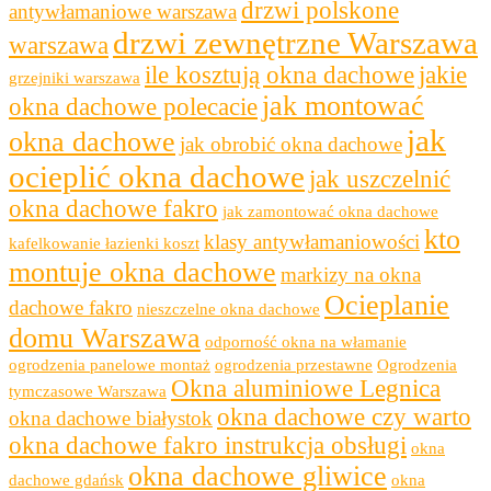
drzwi polskone
antywłamaniowe warszawa
drzwi zewnętrzne Warszawa
warszawa
ile kosztują okna dachowe
jakie
grzejniki warszawa
jak montować
okna dachowe polecacie
jak
okna dachowe
jak obrobić okna dachowe
ocieplić okna dachowe
jak uszczelnić
okna dachowe fakro
jak zamontować okna dachowe
kto
klasy antywłamaniowości
kafelkowanie łazienki koszt
montuje okna dachowe
markizy na okna
Ocieplanie
dachowe fakro
nieszczelne okna dachowe
domu Warszawa
odporność okna na włamanie
ogrodzenia panelowe montaż
ogrodzenia przestawne
Ogrodzenia
Okna aluminiowe Legnica
tymczasowe Warszawa
okna dachowe czy warto
okna dachowe białystok
okna dachowe fakro instrukcja obsługi
okna
okna dachowe gliwice
dachowe gdańsk
okna