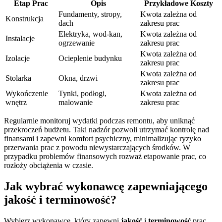
Etap Prac
Opis
Przykładowe Koszty
Fundamenty, stropy,
Kwota zależna od
Konstrukcja
dach
zakresu prac
Elektryka, wod-kan,
Kwota zależna od
Instalacje
ogrzewanie
zakresu prac
Kwota zależna od
Izolacje
Ocieplenie budynku
zakresu prac
Kwota zależna od
Stolarka
Okna, drzwi
zakresu prac
Wykończenie
Tynki, podłogi,
Kwota zależna od
wnętrz
malowanie
zakresu prac
Regularnie monitoruj wydatki podczas remontu, aby uniknąć
przekroczeń budżetu. Taki nadzór pozwoli utrzymać kontrolę nad
finansami i zapewni komfort psychiczny, minimalizując ryzyko
przerwania prac z powodu niewystarczających środków. W
przypadku problemów finansowych rozważ etapowanie prac, co
rozłoży obciążenia w czasie.
Jak wybrać wykonawcę zapewniającego
jakość i terminowość?
Wybierz wykonawcę, który zapewni
jakość
i
terminowość
prac