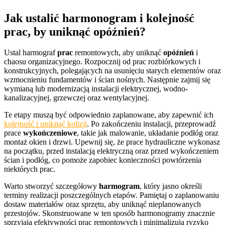
Jak ustalić harmonogram i kolejność
prac, by uniknąć opóźnień?
Ustal harmograf
prac
remontowych, aby uniknąć
opóźnień
i
chaosu organizacyjnego. Rozpocznij od prac rozbiórkowych i
konstrukcyjnych, polegających na usunięciu starych elementów oraz
wzmocnieniu fundamentów i ścian nośnych. Następnie zajmij się
wymianą lub modernizacją instalacji elektrycznej, wodno-
kanalizacyjnej, grzewczej oraz wentylacyjnej.
Te etapy muszą być odpowiednio zaplanowane, aby zapewnić ich
kolejność i uniknąć kolizji
. Po zakończeniu instalacji, przeprowadź
prace
wykończeniowe
, takie jak malowanie, układanie podłóg oraz
montaż okien i drzwi. Upewnij się, że prace hydrauliczne wykonasz
na początku, przed instalacją elektryczną oraz przed wykończeniem
ścian i podłóg, co pomoże zapobiec konieczności powtórzenia
niektórych prac.
Warto stworzyć szczegółowy
harmogram
, który jasno określi
terminy realizacji poszczególnych etapów. Pamiętaj o zaplanowaniu
dostaw materiałów oraz sprzętu, aby uniknąć nieplanowanych
przestojów. Skonstruowane w ten sposób harmonogramy znacznie
sprzyjają efektywności prac remontowych i minimalizują ryzyko