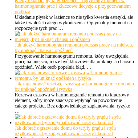
Kiedy układać płytki w łazience – optymalny moment w
harmonogramie prac i kluczowe decyzje z przygotowaniem
podłoża
Układanie płytek w łazience to nie tylko kwestia estetyki, ale
także trwałości całego wykończenia. Optymalny moment na
rozpoczęcie tych prac …
Jak ułożyć harmonogram remontu podczas pracy na miejscu,
by uniknąć chaosu i opóźnień
Przygotowanie harmonogramu remontu, który uwzględnia
pracę na miejscu, może być kluczowe dla uniknięcia chaosu i
opóźnień. Wiele osób popełnia błąd, …
Jak zaplanować rezerwę czasową w harmonogramie remontu,
by uniknąć opóźnień i ryzyka
Rezerwa czasowa w harmonogramie remontu to kluczowy
element, który może znacząco wpłynąć na powodzenie
całego projektu. Bez odpowiedniego zaplanowania, ryzyko
…
Jak dobrać ogrzewanie domu do taryfy prądu i stylu
użytkowania, by zoptymalizować koszty i komfort