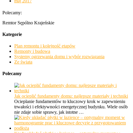
maj 2017
Polecamy:
Remtor Sępólno Krajeńskie
Kategorie
Plan remontu i kolejność etapów
Remonty i budowa
Systemy ogrzewania domu i wybór rozwiązania
Ze świata
Polecamy
Jak ocieplić fundamenty domu: najlepsze materiały i techniki
Ocieplanie fundamentów to kluczowy krok w zapewnieniu
trwałości i efektywności energetycznej budynku. Wiele osób
nie zdaje sobie sprawy, jak istotne …