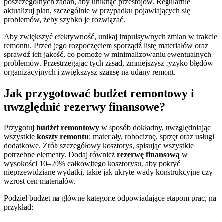
poszczególnych zadań, aby uniknąć przestojów. Regularnie
aktualizuj plan, szczególnie w przypadku pojawiających się
problemów, żeby szybko je rozwiązać.
Aby zwiększyć efektywność, unikaj impulsywnych zmian w trakcie
remontu. Przed jego rozpoczęciem sporządź listę materiałów oraz
sprawdź ich jakość, co pomoże w minimalizowaniu ewentualnych
problemów. Przestrzegając tych zasad, zmniejszysz ryzyko błędów
organizacyjnych i zwiększysz szansę na udany remont.
Jak przygotować budżet remontowy i
uwzględnić rezerwy finansowe?
Przygotuj
budżet remontowy
w sposób dokładny, uwzględniając
wszystkie
koszty remontu
: materiały, robociznę, sprzęt oraz usługi
dodatkowe. Zrób szczegółowy kosztorys, spisując wszystkie
potrzebne elementy. Dodaj również
rezerwę finansową
w
wysokości 10–20% całkowitego kosztorysu, aby pokryć
nieprzewidziane wydatki, takie jak ukryte wady konstrukcyjne czy
wzrost cen materiałów.
Podziel budżet na główne kategorie odpowiadające etapom prac, na
przykład: