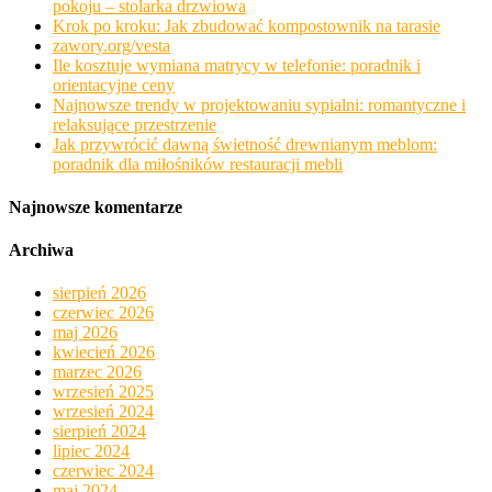
pokoju – stolarka drzwiowa
Krok po kroku: Jak zbudować kompostownik na tarasie
zawory.org/vesta
Ile kosztuje wymiana matrycy w telefonie: poradnik i
orientacyjne ceny
Najnowsze trendy w projektowaniu sypialni: romantyczne i
relaksujące przestrzenie
Jak przywrócić dawną świetność drewnianym meblom:
poradnik dla miłośników restauracji mebli
Najnowsze komentarze
Archiwa
sierpień 2026
czerwiec 2026
maj 2026
kwiecień 2026
marzec 2026
wrzesień 2025
wrzesień 2024
sierpień 2024
lipiec 2024
czerwiec 2024
maj 2024