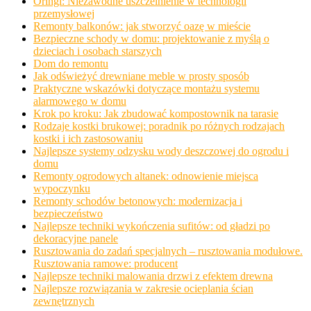
Oringi: Niezawodne uszczelnienie w technologii
przemysłowej
Remonty balkonów: jak stworzyć oazę w mieście
Bezpieczne schody w domu: projektowanie z myślą o
dzieciach i osobach starszych
Dom do remontu
Jak odświeżyć drewniane meble w prosty sposób
Praktyczne wskazówki dotyczące montażu systemu
alarmowego w domu
Krok po kroku: Jak zbudować kompostownik na tarasie
Rodzaje kostki brukowej: poradnik po różnych rodzajach
kostki i ich zastosowaniu
Najlepsze systemy odzysku wody deszczowej do ogrodu i
domu
Remonty ogrodowych altanek: odnowienie miejsca
wypoczynku
Remonty schodów betonowych: modernizacja i
bezpieczeństwo
Najlepsze techniki wykończenia sufitów: od gładzi po
dekoracyjne panele
Rusztowania do zadań specjalnych – rusztowania modułowe.
Rusztowania ramowe: producent
Najlepsze techniki malowania drzwi z efektem drewna
Najlepsze rozwiązania w zakresie ocieplania ścian
zewnętrznych