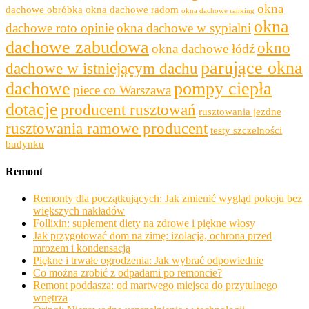
okna
dachowe obróbka
okna dachowe radom
okna dachowe ranking
okna
dachowe roto opinie
okna dachowe w sypialni
dachowe zabudowa
okno
okna dachowe łódź
parujące okna
dachowe w istniejącym dachu
dachowe
pompy ciepła
piece co Warszawa
dotacje
producent rusztowań
rusztowania jezdne
rusztowania ramowe producent
testy szczelności
budynku
Remont
Remonty dla początkujących: Jak zmienić wygląd pokoju bez
większych nakładów
Follixin: suplement diety na zdrowe i piękne włosy
Jak przygotować dom na zimę: izolacja, ochrona przed
mrozem i kondensacją
Piękne i trwałe ogrodzenia: Jak wybrać odpowiednie
Co można zrobić z odpadami po remoncie?
Remont poddasza: od martwego miejsca do przytulnego
wnętrza