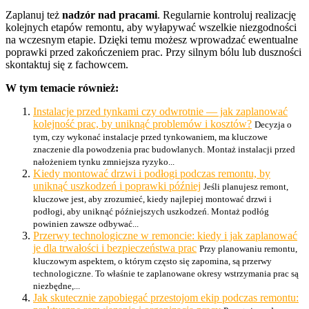
Zaplanuj też
nadzór nad pracami
. Regularnie kontroluj realizację
kolejnych etapów remontu, aby wyłapywać wszelkie niezgodności
na wczesnym etapie. Dzięki temu możesz wprowadzać ewentualne
poprawki przed zakończeniem prac. Przy silnym bólu lub duszności
skontaktuj się z fachowcem.
W tym temacie również:
Instalacje przed tynkami czy odwrotnie — jak zaplanować
kolejność prac, by uniknąć problemów i kosztów?
Decyzja o
tym, czy wykonać instalacje przed tynkowaniem, ma kluczowe
znaczenie dla powodzenia prac budowlanych. Montaż instalacji przed
nałożeniem tynku zmniejsza ryzyko...
Kiedy montować drzwi i podłogi podczas remontu, by
uniknąć uszkodzeń i poprawki później
Jeśli planujesz remont,
kluczowe jest, aby zrozumieć, kiedy najlepiej montować drzwi i
podłogi, aby uniknąć późniejszych uszkodzeń. Montaż podłóg
powinien zawsze odbywać...
Przerwy technologiczne w remoncie: kiedy i jak zaplanować
je dla trwałości i bezpieczeństwa prac
Przy planowaniu remontu,
kluczowym aspektem, o którym często się zapomina, są przerwy
technologiczne. To właśnie te zaplanowane okresy wstrzymania prac są
niezbędne,...
Jak skutecznie zapobiegać przestojom ekip podczas remontu: