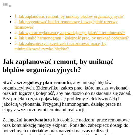
Jak zaplanować remont, by uniknąć błędów organizacyjnych?
Jak przygotować budżet remontowy i uwzględnić rezerwy
finansowe?
Jak wybrać wykonawcę zapewniającego jakość i terminowość?
Jak ustalić harmonogram i kolejność prac, by uniknąć opóźnień?
Jak zabezpieczyć przestrzeń i nadzorować prace, by
minimalizować ryzyko błędów?
Jak zaplanować remont, by uniknąć
błędów organizacyjnych?
Stwórz
szczegółowy plan remontu
, aby uniknąć błędów
organizacyjnych. Zidentyfikuj zakres prac, które musisz wykonać,
oraz ich logiczną kolejność, aby nie doszło do nakładania się zadań.
Bez projektu często pojawiają się problemy z efektywnością i
jakością wykonania. Przygotuj harmonogram, dzieląc prace na
etapy z wyznaczonymi terminami realizacji.
Zaangażuj
koordynatora
lub osobiście nadzoruj prace remontowe
oraz komunikację między ekipami. Ponadto, zabezpiecz dostęp do
potrzebnych materiałów oraz narzędzi na czas realizacji