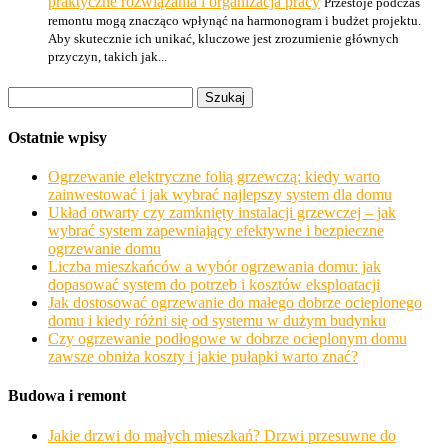
praktyczne rozwiązania i organizacja pracy
Przestoje podczas
remontu mogą znacząco wpłynąć na harmonogram i budżet projektu.
Aby skutecznie ich unikać, kluczowe jest zrozumienie głównych
przyczyn, takich jak...
Szukaj:
Ostatnie wpisy
Ogrzewanie elektryczne folią grzewczą: kiedy warto
zainwestować i jak wybrać najlepszy system dla domu
Układ otwarty czy zamknięty instalacji grzewczej – jak
wybrać system zapewniający efektywne i bezpieczne
ogrzewanie domu
Liczba mieszkańców a wybór ogrzewania domu: jak
dopasować system do potrzeb i kosztów eksploatacji
Jak dostosować ogrzewanie do małego dobrze ocieplonego
domu i kiedy różni się od systemu w dużym budynku
Czy ogrzewanie podłogowe w dobrze ocieplonym domu
zawsze obniża koszty i jakie pułapki warto znać?
Budowa i remont
Jakie drzwi do małych mieszkań? Drzwi przesuwne do