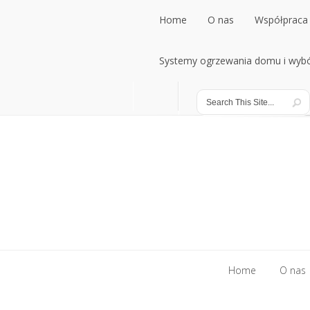
Home
O nas
Współpraca 
Home
Systemy ogrzewania domu i wybó
O nas
Współpraca 
Systemy ogrzewania domu i wybó
Home
O nas