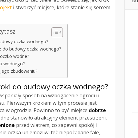
szyć oko przez wiele lat. Dowiedz się, jak krok
Bu
ojekt
i stworzyć miejsce, które stanie się sercem
zytasz
 budowy oczka wodnego?
bne do budowy oczka wodnego?
 oczko wodne?
zka wodnego?
 jego zbudowaniu?
kroki do budowy oczka wodnego?
spaniały sposób na wzbogacenie ogrodu i
su. Pierwszym krokiem w tym procesie jest
a w ogrodzie. Powinno to być miejsce
dobrze
odne stanowiło atrakcyjny element przestrzeni,
onione
przed wiatrem, co zapewni spokój i
ie oczka uniemożliwi też niepożądane fale,