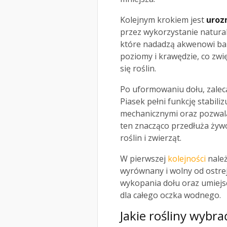
Kolejnym krokiem jest
uroz
przez wykorzystanie natural
które nadadzą akwenowi bar
poziomy i krawędzie, co zwi
się roślin.
Po uformowaniu dołu, zalec
Piasek pełni funkcję stabiliz
mechanicznymi oraz pozwala 
ten znacząco przedłuża żywo
roślin i zwierząt.
W pierwszej
kolejności
należ
wyrównany i wolny od ostre
wykopania dołu oraz umiejs
dla całego oczka wodnego.
Jakie rośliny wybr