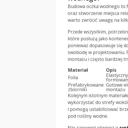
Budowa oczka wodnego to f
oraz stworzenie miejsca rel
warto zwrócić uwagę na kil
Przede wszystkim, potrzeb
które posłużą jako kontener
ponieważ dopasowuje się do
swobodę w projektowaniu. Pr
montażu i często bardziej tr
Materiał
Opis
Elastyczny
Folia
formowan
Prefabrykowane
Gotowe el
zbiorniki
montażu
Kolejnym istotnym materia
wykorzystać do strefy wokó
i pomogą ustabilizować brze
pod rośliny wodne.
Nie zapomnij również o
sys