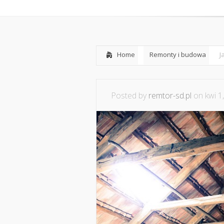
Home
O nas
Home
Remonty i budowa
J
Posted by
remtor-sd.pl
on kwi 1