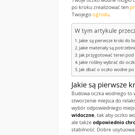
Twoje oczko wodne mogło cie
po kroku zrealizować ten
pr
Twojego
ogrodu
.
W tym artykule przec
Jakie są pierwsze kroki do
Jakie materiały są potrze
Jak przygotować teren pod
Jakie rośliny wybrać do oc
Jak dbać o oczko wodne po
Jakie są pierwsze 
Budowa oczka wodnego to w
stworzenie miejsca do relak
wybór odpowiedniego miejsc
widoczne
, tak aby oczko w
ale także
odpowiednio chr
stabilność. Dobre usytuowan