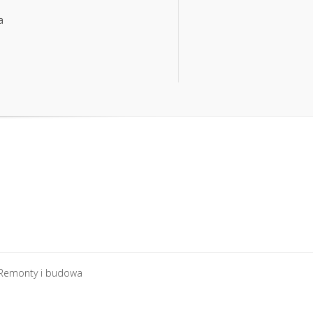
a
a
Remonty i budowa