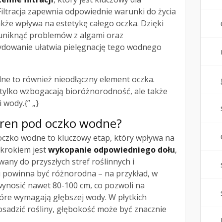
Filtracja zapewnia odpowiednie warunki do życia
także wpływa na estetykę całego oczka. Dzięki
 uniknąć problemów z algami oraz
cydowanie ułatwia pielęgnację tego wodnego
ne to również nieodłączny element oczka.
 tylko wzbogacają bioróżnorodność, ale także
 wody.{” „}
eren pod oczko wodne?
czko wodne to kluczowy etap, który wpływa na
 krokiem jest
wykopanie odpowiedniego dołu
,
any do przyszłych stref roślinnych i
u powinna być różnorodna – na przykład, w
ynosić nawet 80-100 cm, co pozwoli na
które wymagają głębszej wody. W płytkich
osadzić rośliny, głębokość może być znacznie