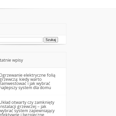
Remonty i budowa
ukaj:
tatnie wpisy
Ogrzewanie elektryczne folią
grzewczą: kiedy warto
zainwestować i jak wybrać
najlepszy system dla domu
Układ otwarty czy zamknięty
instalacji grzewczej – jak
wybrać system zapewniający
efektywne i bezpieczne