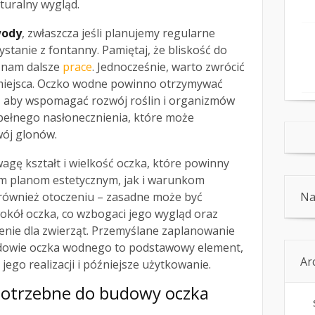
turalny wygląd.
ody
, zwłaszcza jeśli planujemy regularne
stanie z fontanny. Pamiętaj, że bliskość do
i nam dalsze
prace
. Jednocześnie, warto zwrócić
miejsca. Oczko wodne powinno otrzymywać
, aby wspomagać rozwój roślin i organizmów
 pełnego nasłonecznienia, które może
ój glonów.
gę kształt i wielkość oczka, które powinny
 planom estetycznym, jak i warunkom
 również otoczeniu – zasadne może być
Na
okół oczka, co wzbogaci jego wygląd oraz
nie dla zwierząt. Przemyślane zaplanowanie
dowie oczka wodnego to podstawowy element,
Ar
 jego realizacji i późniejsze użytkowanie.
 potrzebne do budowy oczka