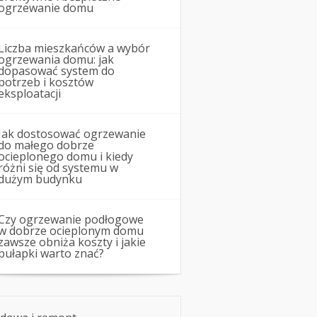
ogrzewanie domu
Liczba mieszkańców a wybór
ogrzewania domu: jak
dopasować system do
potrzeb i kosztów
eksploatacji
Jak dostosować ogrzewanie
do małego dobrze
ocieplonego domu i kiedy
różni się od systemu w
dużym budynku
Czy ogrzewanie podłogowe
w dobrze ocieplonym domu
zawsze obniża koszty i jakie
pułapki warto znać?