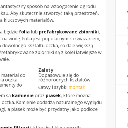
antastyczny sposób na wzbogacenie ogrodu
aksu. Aby skutecznie stworzyć taką przestrzeń,
ka kluczowych materiałów.
na będzie
folia
lub
prefabrykowane zbiorniki
,
 na wodę. Folia jest popularnym rozwiązaniem,
 dowolnego kształtu oczka, co daje większą
efabrykowane zbiorniki są z kolei łatwiejsze w
wałe.
Zalety
 materiał do
Dopasowuje się do
ia oczka
różnorodnych kształtów
ementy do
Łatwy i szybki
montaż
łem są
kamienie
oraz
piasek
, które można
ł oczka. Kamienie dodadzą naturalnego wyglądu
gi, a piasek może być przydatny jako podłoże
temie filtracji
, który jest kluczowy dla