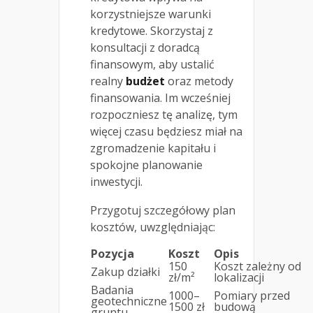
korzystniejsze warunki
kredytowe. Skorzystaj z
konsultacji z doradcą
finansowym, aby ustalić
realny
budżet
oraz metody
finansowania. Im wcześniej
rozpoczniesz tę analizę, tym
więcej czasu będziesz miał na
zgromadzenie kapitału i
spokojne planowanie
inwestycji.
Przygotuj szczegółowy plan
kosztów, uwzględniając:
Pozycja
Koszt
Opis
150
Koszt zależny od
Zakup działki
zł/m²
lokalizacji
Badania
1000–
Pomiary przed
geotechniczne
1500 zł
budową
gruntu