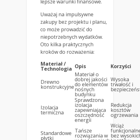
lepsze warunki finansowe.
Uważaj na impulsywne
zakupy bez projektu i planu,
co może prowadzić do
niepotrzebnych wydatków.
Oto kilka praktycznych
kroków do rozważenia:
Materiał /
Opis
Korzyści
Technologia
Materiał o
dobrej jakości
Wysoka
Drewno
do elementów
trwałość i
konstrukcyjne
nośnych
bezpieczeń
budynku
Sprawdzona
izolacja
Redukcja
Izolacja
zapewniająca
kosztów
termiczna
oszczędność
ogrzewania
energii
Wciąż
Tańsze
funkcjonaln
Standardowe
rozwiązania w
bez wysokic
płytki