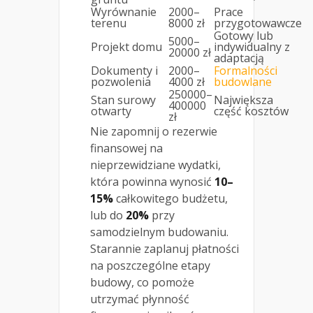
Wyrównanie
2000–
Prace
terenu
8000 zł
przygotowawcze
Gotowy lub
5000–
Projekt domu
indywidualny z
20000 zł
adaptacją
Dokumenty i
2000–
Formalności
pozwolenia
4000 zł
budowlane
250000–
Stan surowy
Największa
400000
otwarty
część kosztów
zł
Nie zapomnij o rezerwie
finansowej na
nieprzewidziane wydatki,
która powinna wynosić
10–
15%
całkowitego budżetu,
lub do
20%
przy
samodzielnym budowaniu.
Starannie zaplanuj płatności
na poszczególne etapy
budowy, co pomoże
utrzymać płynność