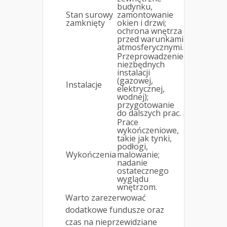
budynku,
Stan surowy
zamontowanie
zamknięty
okien i drzwi;
ochrona wnętrza
przed warunkami
atmosferycznymi.
Przeprowadzenie
niezbędnych
instalacji
(gazowej,
Instalacje
elektrycznej,
wodnej);
przygotowanie
do dalszych prac.
Prace
wykończeniowe,
takie jak tynki,
podłogi,
Wykończenia
malowanie;
nadanie
ostatecznego
wyglądu
wnętrzom.
Warto zarezerwować
dodatkowe fundusze oraz
czas na nieprzewidziane