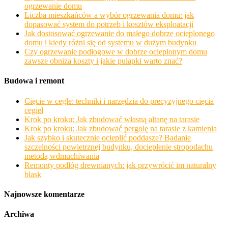
ogrzewanie domu
Liczba mieszkańców a wybór ogrzewania domu: jak
dopasować system do potrzeb i kosztów eksploatacji
Jak dostosować ogrzewanie do małego dobrze ocieplonego
domu i kiedy różni się od systemu w dużym budynku
Czy ogrzewanie podłogowe w dobrze ocieplonym domu
zawsze obniża koszty i jakie pułapki warto znać?
Budowa i remont
Cięcie w cegle: techniki i narzędzia do precyzyjnego cięcia
cegieł
Krok po kroku: Jak zbudować własną altanę na tarasie
Krok po kroku: Jak zbudować pergolę na tarasie z kamienia
Jak szybko i skutecznie ocieplić poddasze? Badanie
szczelności powietrznej budynku, docieplenie stropodachu
metodą wdmuchiwania
Remonty podłóg drewnianych: jak przywrócić im naturalny
blask
Najnowsze komentarze
Archiwa