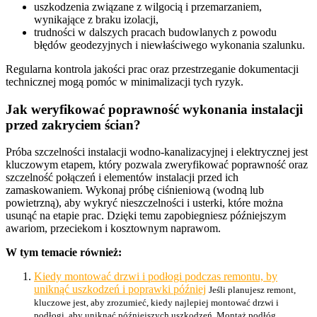
uszkodzenia związane z wilgocią i przemarzaniem,
wynikające z braku izolacji,
trudności w dalszych pracach budowlanych z powodu
błędów geodezyjnych i niewłaściwego wykonania szalunku.
Regularna kontrola jakości prac oraz przestrzeganie dokumentacji
technicznej mogą pomóc w minimalizacji tych ryzyk.
Jak weryfikować poprawność wykonania instalacji
przed zakryciem ścian?
Próba szczelności instalacji wodno-kanalizacyjnej i elektrycznej jest
kluczowym etapem, który pozwala zweryfikować poprawność oraz
szczelność połączeń i elementów instalacji przed ich
zamaskowaniem. Wykonaj próbę ciśnieniową (wodną lub
powietrzną), aby wykryć nieszczelności i usterki, które można
usunąć na etapie prac. Dzięki temu zapobiegniesz późniejszym
awariom, przeciekom i kosztownym naprawom.
W tym temacie również:
Kiedy montować drzwi i podłogi podczas remontu, by
uniknąć uszkodzeń i poprawki później
Jeśli planujesz remont,
kluczowe jest, aby zrozumieć, kiedy najlepiej montować drzwi i
podłogi, aby uniknąć późniejszych uszkodzeń. Montaż podłóg