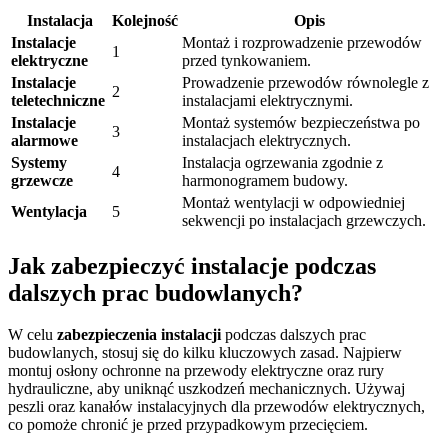
Instalacja
Kolejność
Opis
Instalacje
Montaż i rozprowadzenie przewodów
1
elektryczne
przed tynkowaniem.
Instalacje
Prowadzenie przewodów równolegle z
2
teletechniczne
instalacjami elektrycznymi.
Instalacje
Montaż systemów bezpieczeństwa po
3
alarmowe
instalacjach elektrycznych.
Systemy
Instalacja ogrzewania zgodnie z
4
grzewcze
harmonogramem budowy.
Montaż wentylacji w odpowiedniej
Wentylacja
5
sekwencji po instalacjach grzewczych.
Jak zabezpieczyć instalacje podczas
dalszych prac budowlanych?
W celu
zabezpieczenia instalacji
podczas dalszych prac
budowlanych, stosuj się do kilku kluczowych zasad. Najpierw
montuj osłony ochronne na przewody elektryczne oraz rury
hydrauliczne, aby uniknąć uszkodzeń mechanicznych. Używaj
peszli oraz kanałów instalacyjnych dla przewodów elektrycznych,
co pomoże chronić je przed przypadkowym przecięciem.