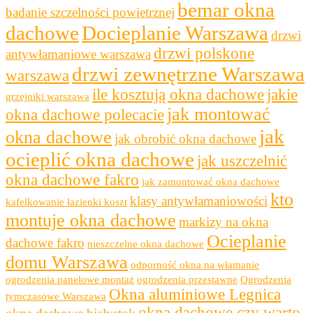
bemar okna
badanie szczelności powietrznej
dachowe
Docieplanie Warszawa
drzwi
drzwi polskone
antywłamaniowe warszawa
drzwi zewnętrzne Warszawa
warszawa
ile kosztują okna dachowe
jakie
grzejniki warszawa
jak montować
okna dachowe polecacie
jak
okna dachowe
jak obrobić okna dachowe
ocieplić okna dachowe
jak uszczelnić
okna dachowe fakro
jak zamontować okna dachowe
kto
klasy antywłamaniowości
kafelkowanie łazienki koszt
montuje okna dachowe
markizy na okna
Ocieplanie
dachowe fakro
nieszczelne okna dachowe
domu Warszawa
odporność okna na włamanie
ogrodzenia panelowe montaż
ogrodzenia przestawne
Ogrodzenia
Okna aluminiowe Legnica
tymczasowe Warszawa
okna dachowe czy warto