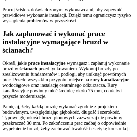
Pracuj ściśle z doświadczonymi wykonawcami, aby zapewnić
prawidłowe wykonanie instalacji. Dzięki temu ograniczysz ryzyko
wystąpienia problemów w przyszłości.
Jak zaplanować i wykonać prace
instalacyjne wymagające bruzd w
ścianach?
Określ, jakie
prace instalacyjne
wymagasz i zaplanuj wykonanie
bruzd w
ścianach
przed tynkowaniem. Wykonuj bruzdy po
zrealizowaniu fundamentów i podłogi, aby uniknąć powtórnych
prac. Przede wszystkim przygotuj miejsce na
rury kanalizacyjne
,
wodociągowe oraz instalację centralnego odkurzacza. Rury
kanalizacyjne powinny mieć średnicę około 75 mm, co ułatwi
przyszłe modernizacje.
Pamiętaj, żeby każdą bruzdę wykonać zgodnie z projektem
budowlanym, uwzględniając głębokość, długość i szerokość.
Typowe głębokości bruzd pionowych zazwyczaj nie powinny
przekraczać 30 mm. Po zakończeniu prac zadbaj o odpowiednie
wypełnienie bruzd, żeby zachować trwałość i estetykę konstrukcji.