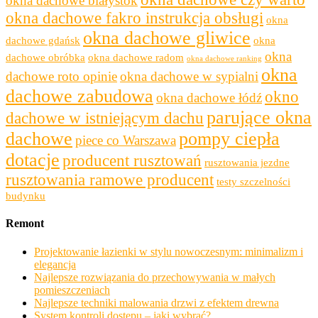
okna dachowe białystok
okna dachowe fakro instrukcja obsługi
okna
okna dachowe gliwice
dachowe gdańsk
okna
okna
dachowe obróbka
okna dachowe radom
okna dachowe ranking
okna
dachowe roto opinie
okna dachowe w sypialni
dachowe zabudowa
okno
okna dachowe łódź
parujące okna
dachowe w istniejącym dachu
dachowe
pompy ciepła
piece co Warszawa
dotacje
producent rusztowań
rusztowania jezdne
rusztowania ramowe producent
testy szczelności
budynku
Remont
Projektowanie łazienki w stylu nowoczesnym: minimalizm i
elegancja
Najlepsze rozwiązania do przechowywania w małych
pomieszczeniach
Najlepsze techniki malowania drzwi z efektem drewna
System kontroli dostępu – jaki wybrać?