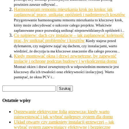
powinien zawsze odbywać...
Harmonogram remontu mieszkania krok po kroku: jak
zaplanować prace, unikając opóźnień i nadmiernych kosztów
Przygotowanie harmonogramu remontu mieszkania to kluczowy krok,
który może zdecydować o sukcesie całego projektu. Właściwie
zaplanowane prace pozwalają uniknąć nieprzewidzianych opóźnień i...
Co najpierw: dach czy instalacje – jak zaplanować kolejność
prac, by uniknąć problemów i kosztów
Kiedy stajesz przed
dylematem, czy najpierw zająć się dachem, czy instalacjami, warto
wiedzieć, że decyzja ta ma kluczowe znaczenie dla całego procesu...
Kiedy montować okna i drzwi zewnętrzne, by zapewnić
izolację i ochronę podczas budowy i wykończenia domu
Montaż okien i drzwi zewnętrznych w odpowiednim momencie jest
kluczowy dla ich trwałości oraz efektywności izolacyjnej. Warto
pamiętać, że okna PCV i...
Szukaj:
Ostatnie wpisy
Ogrzewanie elektryczne folią grzewczą: kiedy warto
zainwestować i jak wybrać najlepszy system dla domu
Układ otwarty czy zamknięty instalacji grzewczej – jak
wybrać system zapewniający efektywne i bezpieczne