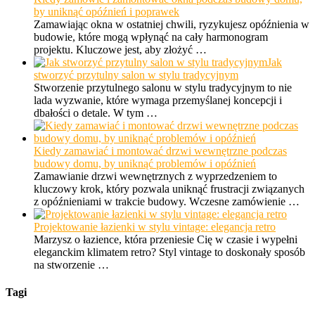
by uniknąć opóźnień i poprawek
Zamawiając okna w ostatniej chwili, ryzykujesz opóźnienia w
budowie, które mogą wpłynąć na cały harmonogram
projektu. Kluczowe jest, aby złożyć …
Jak
stworzyć przytulny salon w stylu tradycyjnym
Stworzenie przytulnego salonu w stylu tradycyjnym to nie
lada wyzwanie, które wymaga przemyślanej koncepcji i
dbałości o detale. W tym …
Kiedy zamawiać i montować drzwi wewnętrzne podczas
budowy domu, by uniknąć problemów i opóźnień
Zamawianie drzwi wewnętrznych z wyprzedzeniem to
kluczowy krok, który pozwala uniknąć frustracji związanych
z opóźnieniami w trakcie budowy. Wczesne zamówienie …
Projektowanie łazienki w stylu vintage: elegancja retro
Marzysz o łazience, która przeniesie Cię w czasie i wypełni
eleganckim klimatem retro? Styl vintage to doskonały sposób
na stworzenie …
Tagi