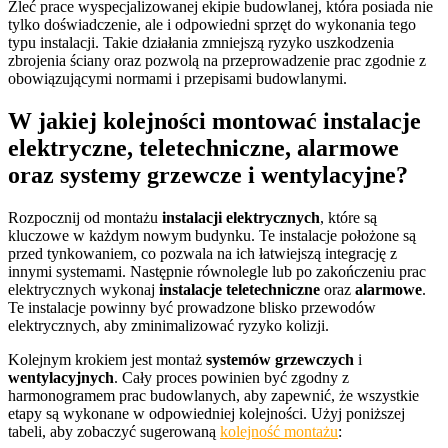
Zleć prace wyspecjalizowanej ekipie budowlanej, która posiada nie
tylko doświadczenie, ale i odpowiedni sprzęt do wykonania tego
typu instalacji. Takie działania zmniejszą ryzyko uszkodzenia
zbrojenia ściany oraz pozwolą na przeprowadzenie prac zgodnie z
obowiązującymi normami i przepisami budowlanymi.
W jakiej kolejności montować instalacje
elektryczne, teletechniczne, alarmowe
oraz systemy grzewcze i wentylacyjne?
Rozpocznij od montażu
instalacji elektrycznych
, które są
kluczowe w każdym nowym budynku. Te instalacje położone są
przed tynkowaniem, co pozwala na ich łatwiejszą integrację z
innymi systemami. Następnie równolegle lub po zakończeniu prac
elektrycznych wykonaj
instalacje teletechniczne
oraz
alarmowe
.
Te instalacje powinny być prowadzone blisko przewodów
elektrycznych, aby zminimalizować ryzyko kolizji.
Kolejnym krokiem jest montaż
systemów grzewczych
i
wentylacyjnych
. Cały proces powinien być zgodny z
harmonogramem prac budowlanych, aby zapewnić, że wszystkie
etapy są wykonane w odpowiedniej kolejności. Użyj poniższej
tabeli, aby zobaczyć sugerowaną
kolejność montażu
: