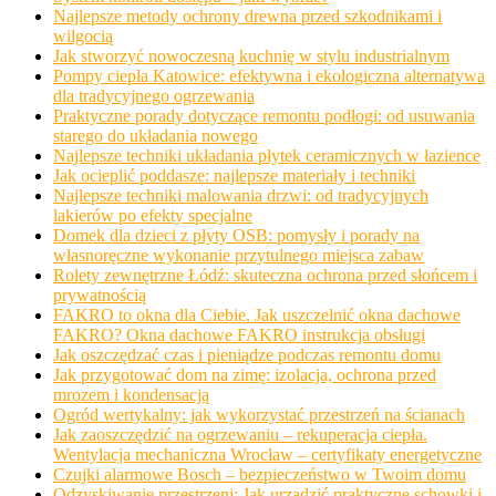
Najlepsze metody ochrony drewna przed szkodnikami i
wilgocią
Jak stworzyć nowoczesną kuchnię w stylu industrialnym
Pompy ciepła Katowice: efektywna i ekologiczna alternatywa
dla tradycyjnego ogrzewania
Praktyczne porady dotyczące remontu podłogi: od usuwania
starego do układania nowego
Najlepsze techniki układania płytek ceramicznych w łazience
Jak ocieplić poddasze: najlepsze materiały i techniki
Najlepsze techniki malowania drzwi: od tradycyjnych
lakierów po efekty specjalne
Domek dla dzieci z płyty OSB: pomysły i porady na
własnoręczne wykonanie przytulnego miejsca zabaw
Rolety zewnętrzne Łódź: skuteczna ochrona przed słońcem i
prywatnością
FAKRO to okna dla Ciebie. Jak uszczelnić okna dachowe
FAKRO? Okna dachowe FAKRO instrukcja obsługi
Jak oszczędzać czas i pieniądze podczas remontu domu
Jak przygotować dom na zimę: izolacja, ochrona przed
mrozem i kondensacją
Ogród wertykalny: jak wykorzystać przestrzeń na ścianach
Jak zaoszczędzić na ogrzewaniu – rekuperacja ciepła.
Wentylacja mechaniczna Wrocław – certyfikaty energetyczne
Czujki alarmowe Bosch – bezpieczeństwo w Twoim domu
Odzyskiwanie przestrzeni: Jak urządzić praktyczne schowki i