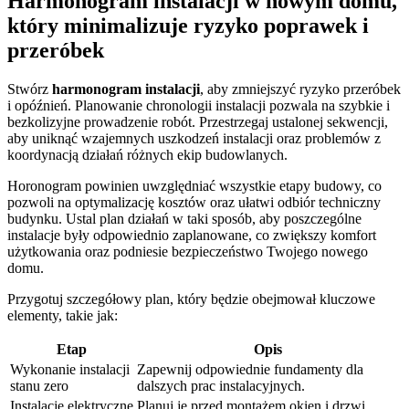
Harmonogram instalacji w nowym domu,
który minimalizuje ryzyko poprawek i
przeróbek
Stwórz
harmonogram instalacji
, aby zmniejszyć ryzyko przeróbek
i opóźnień. Planowanie chronologii instalacji pozwala na szybkie i
bezkolizyjne prowadzenie robót. Przestrzegaj ustalonej sekwencji,
aby uniknąć wzajemnych uszkodzeń instalacji oraz problemów z
koordynacją działań różnych ekip budowlanych.
Horonogram powinien uwzględniać wszystkie etapy budowy, co
pozwoli na optymalizację kosztów oraz ułatwi odbiór techniczny
budynku. Ustal plan działań w taki sposób, aby poszczególne
instalacje były odpowiednio zaplanowane, co zwiększy komfort
użytkowania oraz podniesie bezpieczeństwo Twojego nowego
domu.
Przygotuj szczegółowy plan, który będzie obejmował kluczowe
elementy, takie jak:
Etap
Opis
Wykonanie instalacji
Zapewnij odpowiednie fundamenty dla
stanu zero
dalszych prac instalacyjnych.
Instalacje elektryczne
Planuj je przed montażem okien i drzwi.