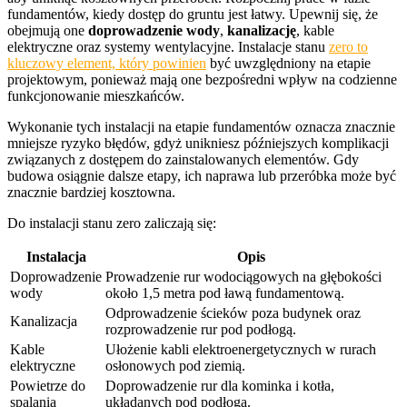
fundamentów, kiedy dostęp do gruntu jest łatwy. Upewnij się, że
obejmują one
doprowadzenie wody
,
kanalizację
, kable
elektryczne oraz systemy wentylacyjne. Instalacje stanu
zero to
kluczowy element, który powinien
być uwzględniony na etapie
projektowym, ponieważ mają one bezpośredni wpływ na codzienne
funkcjonowanie mieszkańców.
Wykonanie tych instalacji na etapie fundamentów oznacza znacznie
mniejsze ryzyko błędów, gdyż unikniesz późniejszych komplikacji
związanych z dostępem do zainstalowanych elementów. Gdy
budowa osiągnie dalsze etapy, ich naprawa lub przeróbka może być
znacznie bardziej kosztowna.
Do instalacji stanu zero zaliczają się:
Instalacja
Opis
Doprowadzenie
Prowadzenie rur wodociągowych na głębokości
wody
około 1,5 metra pod ławą fundamentową.
Odprowadzenie ścieków poza budynek oraz
Kanalizacja
rozprowadzenie rur pod podłogą.
Kable
Ułożenie kabli elektroenergetycznych w rurach
elektryczne
osłonowych pod ziemią.
Powietrze do
Doprowadzenie rur dla kominka i kotła,
spalania
układanych pod podłogą.