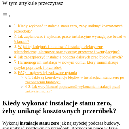
W tym artykule przeczytasz
Kiedy wykonać instalacje stanu zero, żeby uniknąć kosztownych
przeróbek?
Jak zaplanować i wykonać prace instalacyjne wymagające bruzd w
ścianach?
W jakiej kolejności montować instalacje elektryczne,
teletechniczne, alarmowe oraz systemy grzewcze i wentylacyjne?
Jak zabezpieczyć instalacje podczas dalszych prac budowlanych?
Harmonogram instalacji w nowym domu, który minimalizuje
ryzyko poprawek i przeróbek
FAQ – najczęściej zadawane pytania
Jakie są konsekwencje błędów w instalacjach stanu zero po
zakończeniu budowy?
Jak weryfikować poprawność wykonania instalacji przed
zakryciem ścian?
Kiedy wykonać instalacje stanu zero,
żeby uniknąć kosztownych przeróbek?
Wykonaj
instalacje stanu zero
jak najszybciej podczas budowy,
aby uniknąć kosztownych przeróbek. Rozpocznij prace w fazie