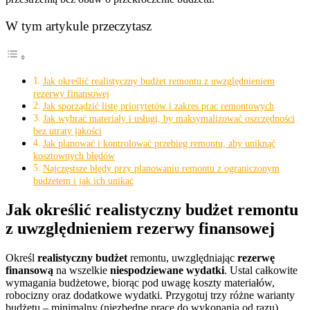
W tym artykule przeczytasz
Jak określić realistyczny budżet remontu z uwzględnieniem
rezerwy finansowej
Jak sporządzić listę priorytetów i zakres prac remontowych
Jak wybrać materiały i usługi, by maksymalizować oszczędności
bez utraty jakości
Jak planować i kontrolować przebieg remontu, aby uniknąć
kosztownych błędów
Najczęstsze błędy przy planowaniu remontu z ograniczonym
budżetem i jak ich unikać
Jak określić realistyczny budżet remontu
z uwzględnieniem rezerwy finansowej
Określ
realistyczny budżet
remontu, uwzględniając
rezerwę
finansową
na wszelkie
niespodziewane wydatki
. Ustal całkowite
wymagania budżetowe, biorąc pod uwagę koszty materiałów,
robocizny oraz dodatkowe wydatki. Przygotuj trzy różne warianty
budżetu – minimalny (niezbędne prace do wykonania od razu),