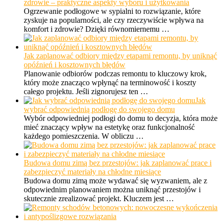
zdrowie – praktyczne aspekty wyboru i użytkowania
Ogrzewanie podłogowe w sypialni to rozwiązanie, które
zyskuje na popularności, ale czy rzeczywiście wpływa na
komfort i zdrowie? Dzięki równomiernemu …
Jak zaplanować odbiory między etapami remontu, by uniknąć
opóźnień i kosztownych błędów
Planowanie odbiorów podczas remontu to kluczowy krok,
który może znacząco wpłynąć na terminowość i koszty
całego projektu. Jeśli zignorujesz ten …
Jak
wybrać odpowiednią podłogę do swojego domu
Wybór odpowiedniej podłogi do domu to decyzja, która może
mieć znaczący wpływ na estetykę oraz funkcjonalność
każdego pomieszczenia. W obliczu …
Budowa domu zimą bez przestojów: jak zaplanować prace i
zabezpieczyć materiały na chłodne miesiące
Budowa domu zimą może wydawać się wyzwaniem, ale z
odpowiednim planowaniem można uniknąć przestojów i
skutecznie zrealizować projekt. Kluczem jest …