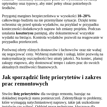
optymalny oraz typowy, aby mieć pełny obraz potrzebnych
środków.
Przygotuj margines bezpieczeństwa w wysokości
10–20%
całkowitego budżetu na nie przemyślane sytuacje. Dzięki temu
ochronisz się przed spirala wydatków, na przykład w przypadku
konieczności dodatkowych napraw lub zmiany projektu. Podczas
ustalania
kosztorysu
pamiętaj, aby dokumentować wszystkie
wydatki na bieżąco. Kontrola wydatków pozwoli na reagowanie w
przypadku przekroczeń.
Porównuj oferty różnych dostawców i fachowców oraz nie wahaj
się negocjować ceny. Wybieraj materiały i usługi, które pozwolą na
maksymalizację oszczędności bez utraty jakości. Na koniec, planuj
zakupy etapowo, aby dostosować tempo i zakres prac do swoich
aktualnych możliwości finansowych.
Jak sporządzić listę priorytetów i zakres
prac remontowych
Stwórz
listę priorytetów
dla swojego remontu, bazując na
dokładnej inspekcji stanu pomieszczeń. Zidentyfikuje to problemy,
które wymagają natychmiastowej naprawy, takie jak uszkodzone
instalacje czy wilgoć. Oddziel prace techniczne, kluczowe dla