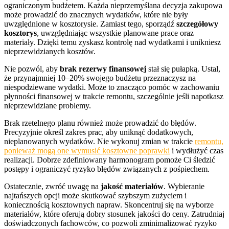
ograniczonym budżetem. Każda nieprzemyślana decyzja zakupowa
może prowadzić do znacznych wydatków, które nie były
uwzględnione w kosztorysie. Zamiast tego, sporządź
szczegółowy
kosztorys
, uwzględniając wszystkie planowane prace oraz
materiały. Dzięki temu zyskasz kontrolę nad wydatkami i unikniesz
nieprzewidzianych kosztów.
Nie pozwól, aby
brak rezerwy finansowej
stał się pułapką. Ustal,
że przynajmniej 10–20% swojego budżetu przeznaczysz na
niespodziewane wydatki. Może to znacząco pomóc w zachowaniu
płynności finansowej w trakcie remontu, szczególnie jeśli napotkasz
nieprzewidziane problemy.
Brak rzetelnego planu również może prowadzić do błędów.
Precyzyjnie określ zakres prac, aby uniknąć dodatkowych,
nieplanowanych wydatków. Nie wykonuj zmian w trakcie
remontu,
ponieważ mogą one wymusić kosztowne poprawki
i wydłużyć czas
realizacji. Dobrze zdefiniowany harmonogram pomoże Ci śledzić
postępy i ograniczyć ryzyko błędów związanych z pośpiechem.
Ostatecznie, zwróć uwagę na
jakość materiałów
. Wybieranie
najtańszych opcji może skutkować szybszym zużyciem i
koniecznością kosztownych napraw. Skoncentruj się na wyborze
materiałów, które oferują dobry stosunek jakości do ceny. Zatrudniaj
doświadczonych fachowców, co pozwoli zminimalizować ryzyko