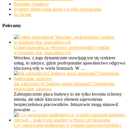
Remonty i budowa
Systemy ogrzewania domu i wybór rozwiązania
Ze świata
Polecamy
Usługi spawalnicze Wrocław: profesjonalne i solidne
wykonanie prac spawalniczych
Wrocław, z jego dynamicznie rozwijającym się rynkiem
usług, to miejsce, gdzie profesjonalne spawalnictwo odgrywa
kluczową rolę w wielu branżach. W …
Jak zabezpieczyć budowę przez intruzami? Ogrodzenia
budowlane, ażurowe
Zabezpieczenie placu budowy to nie tylko kwestia ochrony
mienia, ale także kluczowy element zapewnienia
bezpieczeństwa pracowników. Intruzowie mogą stanowić
poważne …
Czy ogrzewanie podłogowe w sypialni zapewnia komfort i