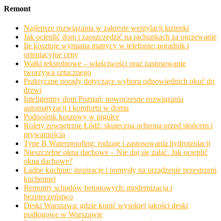
Remont
Najlepsze rozwiązania w zakresie wentylacji łazienki
Jak ocieplić dom i zaoszczędzić na rachunkach za ogrzewanie
Ile kosztuje wymiana matrycy w telefonie: poradnik i
orientacyjne ceny
Wałki tekstolitowe – właściwości oraz zastosowanie
tworzywa sztucznego
Praktyczne porady dotyczące wyboru odpowiednich okuć do
drzwi
Inteligentny dom Poznań: nowoczesne rozwiązania
automatyzacji i komfortu w domu
Podnośnik koszowy w pigułce
Rolety zewnętrzne Łódź: skuteczna ochrona przed słońcem i
prywatnością
Type B Waterproofing: rodzaje i zastosowania hydroizolacji
Nieszczelne okna dachowe – Nie daj się zalać. Jak ocieplić
okna dachowe?
Ładne kuchnie: inspiracje i pomysły na urządzenie przestrzeni
kuchennej
Remonty schodów betonowych: modernizacja i
bezpieczeństwo
Deski Warszawa: gdzie kupić wysokiej jakości deski
podłogowe w Warszawie