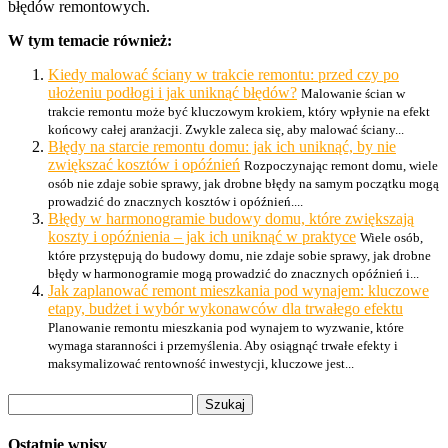
błędów remontowych.
W tym temacie również:
Kiedy malować ściany w trakcie remontu: przed czy po
ułożeniu podłogi i jak uniknąć błędów?
Malowanie ścian w
trakcie remontu może być kluczowym krokiem, który wpłynie na efekt
końcowy całej aranżacji. Zwykle zaleca się, aby malować ściany...
Błędy na starcie remontu domu: jak ich uniknąć, by nie
zwiększać kosztów i opóźnień
Rozpoczynając remont domu, wiele
osób nie zdaje sobie sprawy, jak drobne błędy na samym początku mogą
prowadzić do znacznych kosztów i opóźnień....
Błędy w harmonogramie budowy domu, które zwiększają
koszty i opóźnienia – jak ich uniknąć w praktyce
Wiele osób,
które przystępują do budowy domu, nie zdaje sobie sprawy, jak drobne
błędy w harmonogramie mogą prowadzić do znacznych opóźnień i...
Jak zaplanować remont mieszkania pod wynajem: kluczowe
etapy, budżet i wybór wykonawców dla trwałego efektu
Planowanie remontu mieszkania pod wynajem to wyzwanie, które
wymaga staranności i przemyślenia. Aby osiągnąć trwałe efekty i
maksymalizować rentowność inwestycji, kluczowe jest...
Szukaj:
Ostatnie wpisy