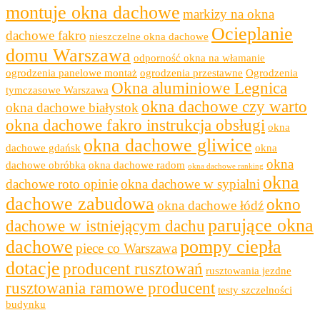
montuje okna dachowe
markizy na okna
Ocieplanie
dachowe fakro
nieszczelne okna dachowe
domu Warszawa
odporność okna na włamanie
ogrodzenia panelowe montaż
ogrodzenia przestawne
Ogrodzenia
Okna aluminiowe Legnica
tymczasowe Warszawa
okna dachowe czy warto
okna dachowe białystok
okna dachowe fakro instrukcja obsługi
okna
okna dachowe gliwice
dachowe gdańsk
okna
okna
dachowe obróbka
okna dachowe radom
okna dachowe ranking
okna
dachowe roto opinie
okna dachowe w sypialni
dachowe zabudowa
okno
okna dachowe łódź
parujące okna
dachowe w istniejącym dachu
dachowe
pompy ciepła
piece co Warszawa
dotacje
producent rusztowań
rusztowania jezdne
rusztowania ramowe producent
testy szczelności
budynku