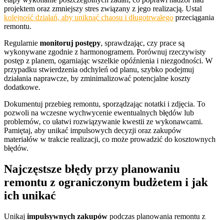
projektem oraz zmniejszy stres związany z jego realizacją. Ustal
kolejność działań, aby uniknąć chaosu i długotrwałego
przeciągania
remontu.
Regularnie
monitoruj postępy
, sprawdzając, czy prace są
wykonywane zgodnie z harmonogramem. Porównuj rzeczywisty
postęp z planem, ogarniając wszelkie opóźnienia i niezgodności. W
przypadku stwierdzenia odchyleń od planu, szybko podejmuj
działania naprawcze, by zminimalizować potencjalne koszty
dodatkowe.
Dokumentuj przebieg remontu, sporządzając notatki i zdjęcia. To
pozwoli na wczesne wychwycenie ewentualnych błędów lub
problemów, co ułatwi rozwiązywanie kwestii ze wykonawcami.
Pamiętaj, aby unikać impulsowych decyzji oraz zakupów
materiałów w trakcie realizacji, co może prowadzić do kosztownych
błędów.
Najczęstsze błędy przy planowaniu
remontu z ograniczonym budżetem i jak
ich unikać
Unikaj
impulsywnych zakupów
podczas planowania remontu z