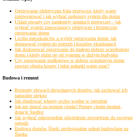
Ogrzewanie elektryczne folią grzewczą: kiedy warto
zainwestować i jak wybrać najlepszy system dla domu
Układ otwarty czy zamknięty instalacji grzewczej – jak
wybrać system zapewniający efektywne i bezpieczne
ogrzewanie domu
Liczba mieszkańców a wybór ogrzewania domu: jak
dopasować system do potrzeb i kosztów eksploatacji
Jak dostosować ogrzewanie do małego dobrze ocieplonego
domu i kiedy różni się od systemu w dużym budynku
Czy ogrzewanie podłogowe w dobrze ocieplonym domu
zawsze obniża koszty i jakie pułapki warto znać?
Budowa i remont
Remonty elewacji drewnianych domów: jak zachować ich
naturalne piękno
Jak zbudować własny oczko wodne w ogrodzie
Jak nie stracić na pompie ciepła? Pompy ciepła montaż,
dotacje Siedlce
Jak wybrać odpowiednie oświetlenie zewnętrzne do swojego
ogrodu
Budowa domów Śląsk: profesjonalne usługi budowlane na
Śląsku