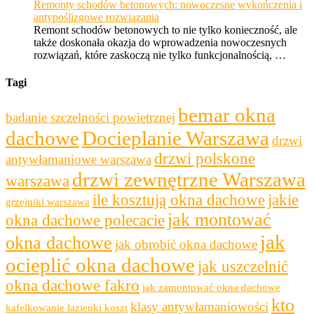
Remonty schodów betonowych: nowoczesne wykończenia i
antypoślizgowe rozwiązania
Remont schodów betonowych to nie tylko konieczność, ale
także doskonała okazja do wprowadzenia nowoczesnych
rozwiązań, które zaskoczą nie tylko funkcjonalnością, …
Tagi
bemar okna
badanie szczelności powietrznej
dachowe
Docieplanie Warszawa
drzwi
drzwi polskone
antywłamaniowe warszawa
drzwi zewnętrzne Warszawa
warszawa
ile kosztują okna dachowe
jakie
grzejniki warszawa
jak montować
okna dachowe polecacie
jak
okna dachowe
jak obrobić okna dachowe
ocieplić okna dachowe
jak uszczelnić
okna dachowe fakro
jak zamontować okna dachowe
kto
klasy antywłamaniowości
kafelkowanie łazienki koszt