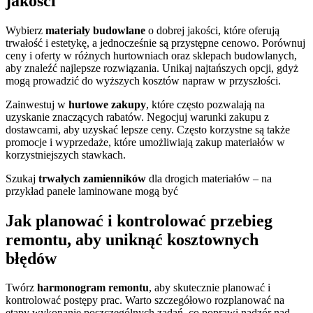
jakości
Wybierz
materiały budowlane
o dobrej jakości, które oferują
trwałość i estetykę, a jednocześnie są przystępne cenowo. Porównuj
ceny i oferty w różnych hurtowniach oraz sklepach budowlanych,
aby znaleźć najlepsze rozwiązania. Unikaj najtańszych opcji, gdyż
mogą prowadzić do wyższych kosztów napraw w przyszłości.
Zainwestuj w
hurtowe zakupy
, które często pozwalają na
uzyskanie znaczących rabatów. Negocjuj warunki zakupu z
dostawcami, aby uzyskać lepsze ceny. Często korzystne są także
promocje i wyprzedaże, które umożliwiają zakup materiałów w
korzystniejszych stawkach.
Szukaj
trwałych zamienników
dla drogich materiałów – na
przykład panele laminowane mogą być
Jak planować i kontrolować przebieg
remontu, aby uniknąć kosztownych
błędów
Twórz
harmonogram remontu
, aby skutecznie planować i
kontrolować postępy prac. Warto szczegółowo rozplanować na
etapy wykonanie poszczególnych zadań, co poprawi nadzór nad