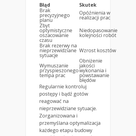
Błąd
Skutek
Brak
Opóźnienia w
precyzyjnego
realizacji prac
planu
Zbyt
optymistyczne
Niedopasowanie
oszacowanie
kolejności robót
czasu
Brak rezerwy na
nieprzewidziane
Wzrost kosztów
sytuacje
Obniżenie
Wymuszanie
jakości
przyspieszonego
wykonania i
tempa prac
powstawanie
błędów
Regularnie kontroluj
postępy i bądź gotów
reagować na
nieprzewidziane sytuacje.
Zorganizowana i
przemyślana optymalizacja
każdego etapu budowy