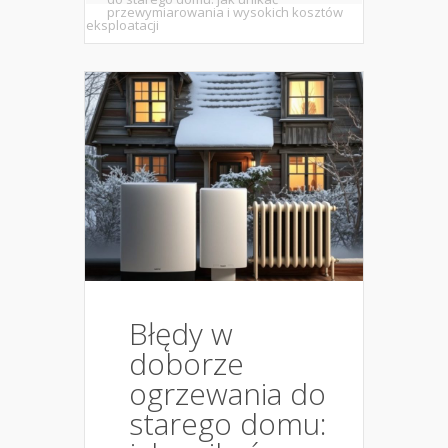
przewymiarowania i wysokich kosztów
eksploatacji
Błędy w
doborze
ogrzewania do
starego domu: