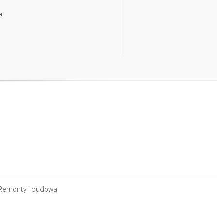
a
a
Remonty i budowa