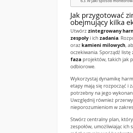
W jaki sposób monitorow
Jak przygotować 
obejmujący kilka e
Utwórz
zintegrowany ha
zespoły
i ich
zadania
. Rozp
oraz
kamieni milowych
, a
oczekiwania. Sporządź listę 
faza
projektów, takich jak
odbiorowe.
Wykorzystaj dynamikę harm
etapy mają się rozpocząć i 
potrzebny na jego wykonan
Uwzględnij również przerwy
nieporozumieniom w zakres
Stwórz centralny plan, kt
zespołów, umożliwiając ich 