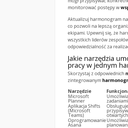
mógł przypisywać konkretn
monitorować postępy w
ws
Aktualizuj harmonogram na 
co pozwoli na lepszą organiz
ekipami. Upewnij się, że h
wszystkich liderów zespołó
odpowiedzialność za realiza
Jakie narzędzia um
pracy w jednym h
Skorzystaj z odpowiednich
n
zintegrowanym
harmonog
Narzędzie
Funkcjon
Microsoft
Umożliwia
Planner
zadaniami
Aplikacja Shifts
Obsługuj
(Microsoft
przypisyw
Teams)
otwartych
Oprogramowanie
Umożliwia
Asana
planowani