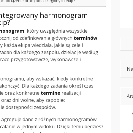
ać obciążenie pracą poszczególnych ekip?
zintegrowany harmonogram
kip?
rmonogram
, który uwzględnia wszystkie
ocznij od zdefiniowania głównych
terminów
by każda ekipa wiedziała, jakie są cele i
zadań dla każdego zespołu, dzieląc je według
 prace przygotowawcze, wykonawcze i
Na
onogramu, aby wskazać, kiedy konkretne
zakończyć. Dla każdego zadania określ czas
ie oraz konkretne
termine
realizacji.
Ar
 oraz dni wolne, aby zapobiec
ie dostępności zespołów.
óry agreguje dane z różnych harmonogramów
scalanie w jednym widoku. Dzięki temu będziesz