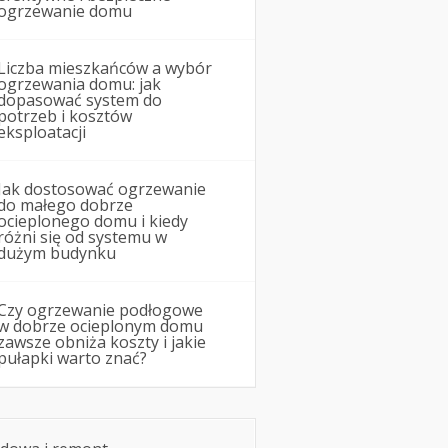
ogrzewanie domu
Liczba mieszkańców a wybór
ogrzewania domu: jak
dopasować system do
potrzeb i kosztów
eksploatacji
Jak dostosować ogrzewanie
do małego dobrze
ocieplonego domu i kiedy
różni się od systemu w
dużym budynku
Czy ogrzewanie podłogowe
w dobrze ocieplonym domu
zawsze obniża koszty i jakie
pułapki warto znać?