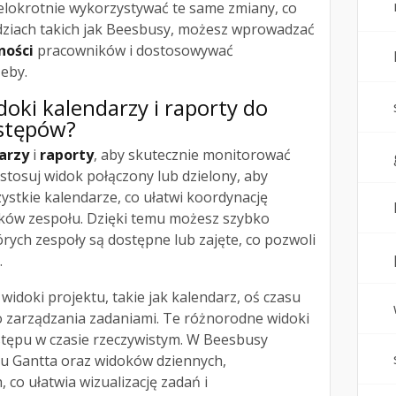
elokrotnie wykorzystywać te same zmiany, co
dziach takich jak Beesbusy, możesz wprowadzać
ności
pracowników i dostosowywać
eby.
doki kalendarzy i raporty do
stępów?
arzy
i
raporty
, aby skutecznie monitorować
tosuj widok połączony lub dzielony, aby
ystkie kalendarze, co ułatwi koordynację
nków zespołu. Dzięki temu możesz szybko
órych zespoły są dostępne lub zajęte, co pozwoli
.
idoki projektu, takie jak kalendarz, oś czasu
 do zarządzania zadaniami. Te różnorodne widoki
stępu w czasie rzeczywistym. W Beesbusy
u Gantta oraz widoków dziennych,
 co ułatwia wizualizację zadań i