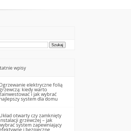
Remonty i budowa
ukaj:
tatnie wpisy
Ogrzewanie elektryczne folią
grzewczą: kiedy warto
zainwestować i jak wybrać
najlepszy system dla domu
Układ otwarty czy zamknięty
instalacji grzewczej – jak
wybrać system zapewniający
efektywne i bezpieczne