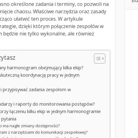
Bu
jasno określone zadania i terminy, co pozwoli na
knięcie chaosu. Właściwe narzędzia oraz zasady
ząco ułatwić ten proces. W artykule
ategie, dzięki którym połączenie zespołów w
ędzie nie tylko wykonalne, ale również
zytasz
any harmonogram obejmujący kilka ekip?
ą skuteczną koordynację pracy w jednym
 i przypisywać zadania zespołom w
endarzy i raporty do monitorowania postępów?
 przy łączeniu kilku ekip w jednym harmonogramie
 pytania
kip ma nagłe zmiany dostępności?
ram z narzędziami do komunikacji zespołowej?