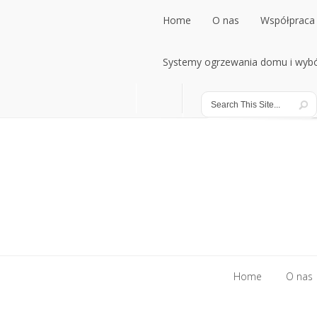
Home
O nas
Współpraca 
Home
Systemy ogrzewania domu i wybó
O nas
Współpraca 
Systemy ogrzewania domu i wybó
Home
O nas