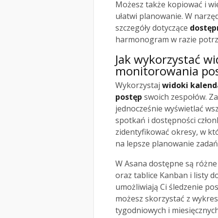
Możesz także kopiować i wi
ułatwi planowanie. W narzę
szczegóły dotyczące
dostęp
harmonogram w razie potrz
Jak wykorzystać wi
monitorowania po
Wykorzystaj
widoki kalend
postęp
swoich zespołów. Zas
jednocześnie wyświetlać wsz
spotkań i dostępności czło
zidentyfikować okresy, w kt
na lepsze planowanie zadań
W Asana dostępne są różne w
oraz tablice Kanban i listy
umożliwiają Ci śledzenie po
możesz skorzystać z wykres
tygodniowych i miesięcznych,