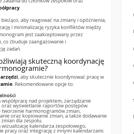
e zadania do członków zespołów oraz
półpracy
.
bieżąco, aby reagować na zmiany i opóźnienia,
ację i minimalizację ryzyka konfliktów między
armonogram jest zaakceptowany przez
w, co zbuduje zaangażowanie i
cję zadań.
ożliwiają skuteczną koordynację
armonogramie?
arzędzi
, aby skutecznie koordynować pracę w
ramie
. Rekomendowane opcje to:
alności
 współpracę nad projektem, zarządzanie
 oraz wyświetlanie raportów postępów.
e tworzenie harmonogramów zmian,
anie oraz kopiowanie zmian, a także dodawanie
 zmian dla zespołu.
 wizualizację kalendarza zespołowego,
e pracy oraz integrację z innymi kalendarzami.