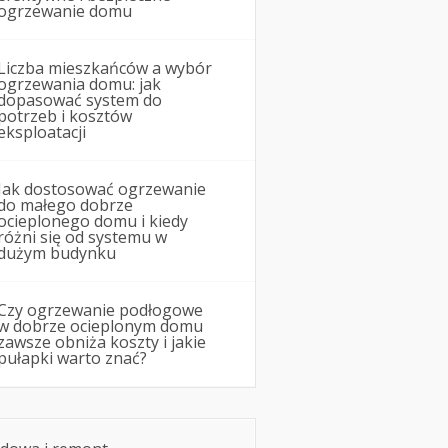
ogrzewanie domu
Liczba mieszkańców a wybór
ogrzewania domu: jak
dopasować system do
potrzeb i kosztów
eksploatacji
Jak dostosować ogrzewanie
do małego dobrze
ocieplonego domu i kiedy
różni się od systemu w
dużym budynku
Czy ogrzewanie podłogowe
w dobrze ocieplonym domu
zawsze obniża koszty i jakie
pułapki warto znać?