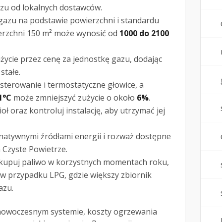
azu od lokalnych dostawców.
 gazu na podstawie powierzchni i standardu
ierzchni 150 m² może wynosić od
1000 do 2100
cie przez cenę za jednostkę gazu, dodając
stałe.
sterowanie i termostatyczne głowice, a
1°C
może zmniejszyć zużycie o około
6%
.
oł oraz kontroluj instalację, aby utrzymać jej
rnatywnymi źródłami energii i rozważ dostępne
m Czyste Powietrze.
 kupuj paliwo w korzystnych momentach roku,
 w przypadku LPG, gdzie większy zbiornik
azu.
i nowoczesnym systemie, koszty ogrzewania