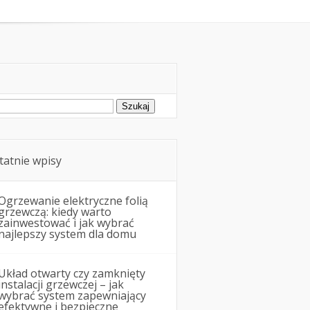
Remonty i budowa
ukaj:
tatnie wpisy
Ogrzewanie elektryczne folią
grzewczą: kiedy warto
zainwestować i jak wybrać
najlepszy system dla domu
Układ otwarty czy zamknięty
instalacji grzewczej – jak
wybrać system zapewniający
efektywne i bezpieczne