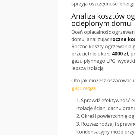
sprzyja oszczędności energi
Analiza kosztów o
ocieplonym domu
Oceń opłacalność ogrzewan
domu, analizując
roczne ko
Roczne koszty ogrzewania
przeciętnie około
4000 zł
, p
gazu płynnego LPG, wydatk
lepszą izolacją.
Oto jak możesz oszacować 
gazowego
:
Sprawdź efektywność e
izolację ścian, dachu oraz 
Określ powierzchnię o
Rozważ rodzaj i spraw
kondensacyjny może przyn