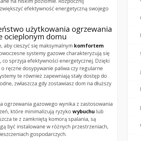
ne na niskim poziomie. Rozpocznij
by zwiększyć efektywność energetyczną swojego
zeństwo użytkowania ogrzewania
e ocieplonym domu
, aby cieszyć się maksymalnym
komfortem
woczesne systemy gazowe charakteryzują się
, co sprzyja efektywności energetycznej. Dzięki
 o ręczne dosypywanie paliwa czy regularne
ystemy te również zapewniają stały dostęp do
ygodne, zwłaszcza gdy zostawiasz dom na dłuższy
a ogrzewania gazowego wynika z zastosowania
eń, które minimalizują ryzyko
wybuchu
lub
aszcza te z zamkniętą komorą spalania, są
ogą być instalowane w różnych przestrzeniach,
ieszczeniach gospodarczych.