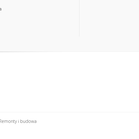
a
a
Remonty i budowa