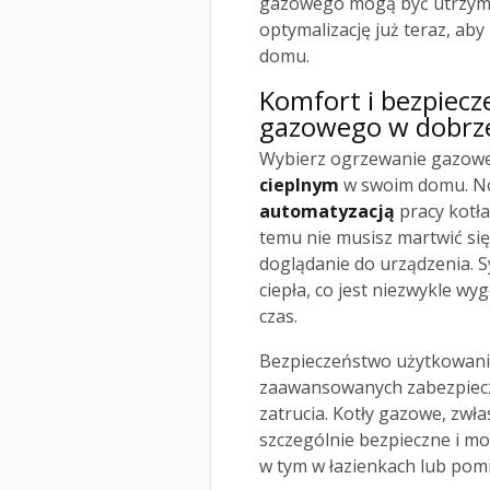
gazowego mogą być utrzyma
optymalizację już teraz, a
domu.
Komfort i bezpiec
gazowego w dobrz
Wybierz ogrzewanie gazowe
cieplnym
w swoim domu. No
automatyzacją
pracy kotła
temu nie musisz martwić się
doglądanie do urządzenia. S
ciepła, co jest niezwykle w
czas.
Bezpieczeństwo użytkowani
zaawansowanych zabezpiecz
zatrucia. Kotły gazowe, zwł
szczególnie bezpieczne i m
w tym w łazienkach lub pom