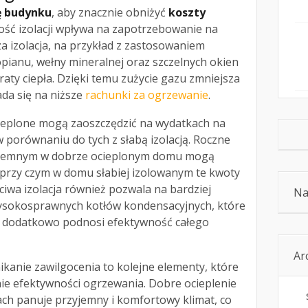
ę budynku
, aby znacznie obniżyć
koszty
ść izolacji wpływa na zapotrzebowanie na
a izolacja, na przykład z zastosowaniem
pianu, wełny mineralnej oraz szczelnych okien
raty ciepła. Dzięki temu zużycie gazu zmniejsza
ada się na niższe
rachunki za ogrzewanie
.
ieplone mogą zaoszczędzić na wydatkach na
porównaniu do tych z słabą izolacją. Roczne
iemnym w dobrze ocieplonym domu mogą
 przy czym w domu słabiej izolowanym te kwoty
ciwa izolacja również pozwala na bardziej
Na
ysokosprawnych kotłów kondensacyjnych, które
o dodatkowo podnosi efektywność całego
Ar
ikanie zawilgocenia to kolejne elementy, które
nie efektywności ogrzewania. Dobre ocieplenie
ach panuje przyjemny i komfortowy klimat, co