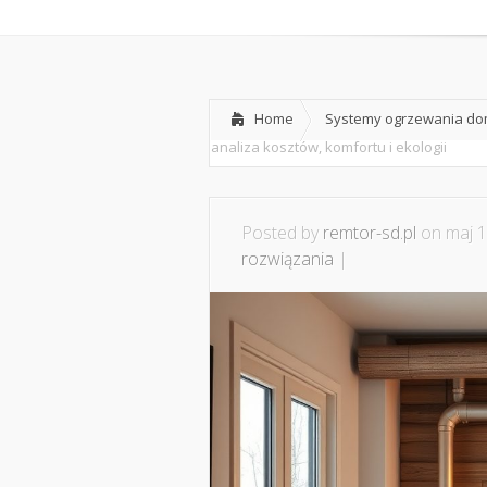
Home
O nas
Home
Systemy ogrzewania dom
analiza kosztów, komfortu i ekologii
Posted by
remtor-sd.pl
on maj 1
rozwiązania
|