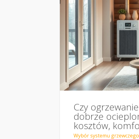
Czy ogrzewani
dobrze ocieplo
kosztów, komfor
Wybór systemu grzewczego