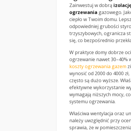
Zainwestuj w dobrą
izolacj
ogrzewania
gazowego. Jako
ciepło w Twoim domu. Lepsz
odpowiedniej grubości styro
trzyszybowych, ogranicza st
się, co bezpośrednio przekł
W praktyce domy dobrze oc
ogrzewanie nawet 30–40% w 
koszty ogrzewania gazem
z
wynosić od 2000 do 4000 zł,
często są dużo wyższe. Właś
efektywne wykorzystanie w
wymagają niższych mocy, c
systemu ogrzewania.
Właściwa wentylacja oraz un
należy uwzględnić przy oce
sprawia, że w pomieszczeni