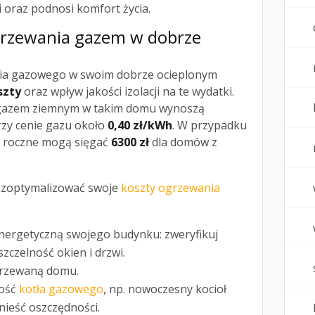
i oraz podnosi komfort życia.
grzewania
gazem w dobrze
ia gazowego w swoim dobrze ocieplonym
szty
oraz wpływ jakości izolacji na te wydatki.
 gazem ziemnym w takim domu wynoszą
rzy cenie gazu około
0,40 zł/kWh
. W przypadku
i roczne mogą sięgać
6300 zł
dla domów z
i zoptymalizować swoje
koszty ogrzewania
nergetyczną swojego budynku: zweryfikuj
szczelność okien i drzwi.
grzewaną domu.
ność
kotła gazowego
, np. nowoczesny kocioł
ieść oszczędności.