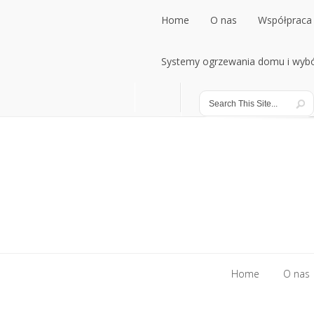
Home
O nas
Współpraca 
Home
Systemy ogrzewania domu i wybó
O nas
Współpraca 
Systemy ogrzewania domu i wybó
Home
O nas