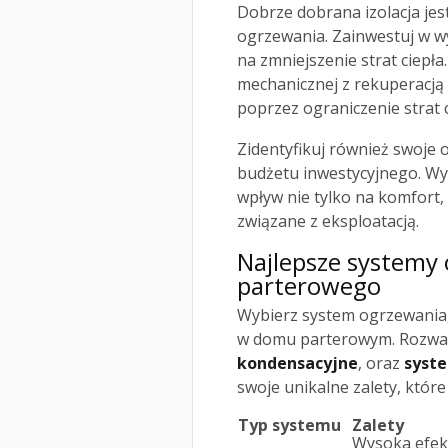
Dobrze dobrana izolacja jes
ogrzewania. Zainwestuj w wys
na zmniejszenie strat ciepł
mechanicznej z rekuperacją
poprzez ograniczenie strat c
Zidentyfikuj również swoje 
budżetu inwestycyjnego. W
wpływ nie tylko na komfort,
związane z eksploatacją.
Najlepsze systemy
parterowego
Wybierz system ogrzewania
w domu parterowym. Rozważ
kondensacyjne
, oraz
syst
swoje unikalne zalety, któr
Typ systemu
Zalety
Wysoka efek