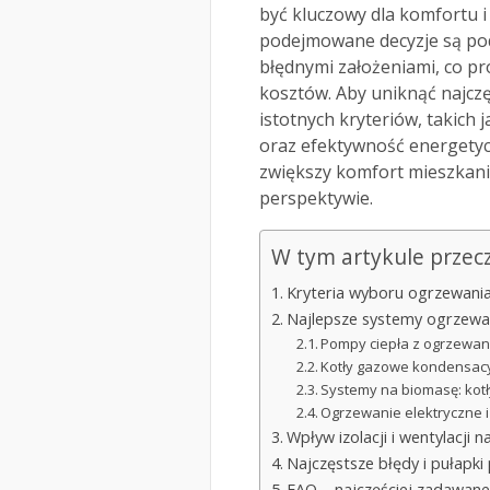
być kluczowy dla komfortu i
podejmowane decyzje są po
błędnymi założeniami, co p
kosztów. Aby uniknąć najczę
istotnych kryteriów, takich
oraz efektywność energetyc
zwiększy komfort mieszkania
perspektywie.
W tym artykule przec
Kryteria wyboru ogrzewan
Najlepsze systemy ogrzew
Pompy ciepła z ogrzewa
Kotły gazowe kondensac
Systemy na biomasę: kotły
Ogrzewanie elektryczne i 
Wpływ izolacji i wentylacji
Najczęstsze błędy i pułapk
FAQ – najczęściej zadawane