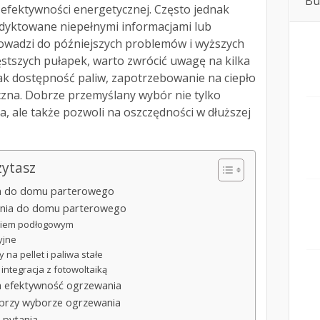
Bu
 efektywności energetycznej. Często jednak
dyktowane niepełnymi informacjami lub
rowadzi do późniejszych problemów i wyższych
stszych pułapek, warto zwrócić uwagę na kilka
 jak dostępność paliw, zapotrzebowanie na ciepło
zna. Dobrze przemyślany wybór nie tylko
, ale także pozwoli na oszczędności w dłuższej
zytasz
ia do domu parterowego
ania do domu parterowego
niem podłogowym
yjne
 na pellet i paliwa stałe
integracja z fotowoltaiką
 na efektywność ogrzewania
i przy wyborze ogrzewania
 pytania