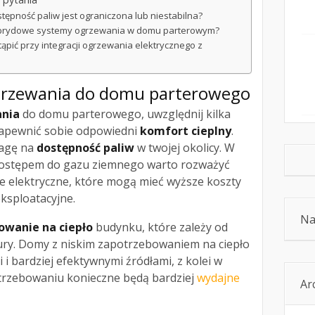
stępność paliw jest ograniczona lub niestabilna?
ybrydowe systemy ogrzewania w domu parterowym?
ąpić przy integracji ogrzewania elektrycznego z
grzewania
do domu parterowego
nia
do domu parterowego, uwzględnij kilka
zapewnić sobie odpowiedni
komfort cieplny
.
wagę na
dostępność paliw
w twojej okolicy. W
dostępem do gazu ziemnego warto rozważyć
e elektryczne, które mogą mieć wyższe koszty
 eksploatacyjne.
Na
owanie na ciepło
budynku, które zależy od
atury. Domy z niskim zapotrzebowaniem na ciepło
 bardziej efektywnymi źródłami, z kolei w
rzebowaniu konieczne będą bardziej
wydajne
Ar