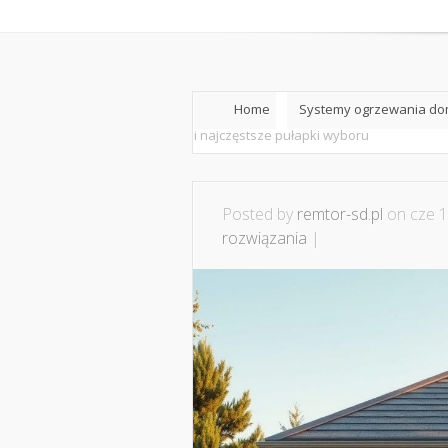
Home
O nas
Home
Systemy ogrzewania dom
i najczęstsze pułapki wyboru
Posted by
remtor-sd.pl
on cze 1
rozwiązania
|