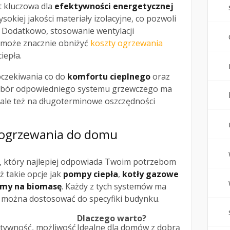
t kluczowa dla
efektywności energetycznej
okiej jakości materiały izolacyjne, co pozwoli
a. Dodatkowo, stosowanie wentylacji
 może znacznie obniżyć
koszty ogrzewania
iepła.
oczekiwania co do
komfortu cieplnego
oraz
ybór odpowiedniego systemu grzewczego ma
 ale też na długoterminowe oszczędności
 ogrzewania do domu
, który najlepiej odpowiada Twoim potrzebom
 takie opcje jak
pompy ciepła
,
kotły gazowe
emy na biomasę
. Każdy z tych systemów ma
e można dostosować do specyfiki budynku.
Dlaczego warto?
tywność, możliwość
Idealne dla domów z dobrą