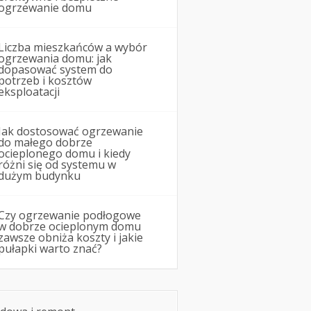
ogrzewanie domu
Liczba mieszkańców a wybór
ogrzewania domu: jak
dopasować system do
potrzeb i kosztów
eksploatacji
Jak dostosować ogrzewanie
do małego dobrze
ocieplonego domu i kiedy
różni się od systemu w
dużym budynku
Czy ogrzewanie podłogowe
w dobrze ocieplonym domu
zawsze obniża koszty i jakie
pułapki warto znać?