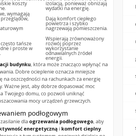
niskie koszty
izolacją, ponieważ obniżają
ne.
wydatki na energię.
we, wymagają
 przeglądów,
Dają komfort ciepłego
powietrza i szybko
raturowym
nagrzewają pomieszczenia.
Wspierają zrównoważony
 często tańsze
rozwój poprzez
dne i proste w
wykorzystanie
.
odnawialnych źródeł
energii.
lacji budynku
, która może znacząco wpłynąć na
ania. Dobre ocieplenie oznacza mniejsze
się na oszczędności na rachunkach za energię
ny. Ważne jest, aby dobrze dopasować moc
a Twojego domu, co pozwoli uniknąć
oszacowania mocy urządzeń grzewczych.
rzewaniem podłogowym
zasilanie dla
ogrzewania podłogowego
, aby
ktywność energetyczną
i
komfort cieplny
.