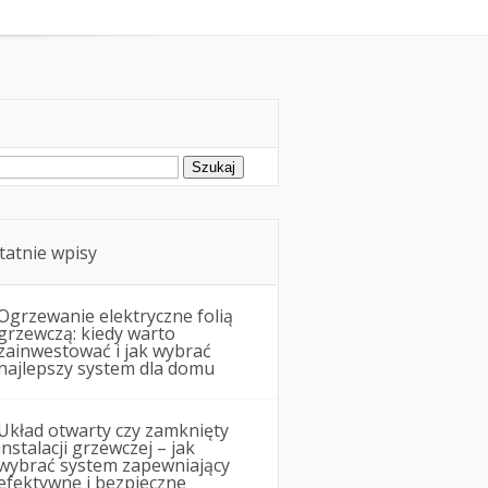
Remonty i budowa
ukaj:
tatnie wpisy
Ogrzewanie elektryczne folią
grzewczą: kiedy warto
zainwestować i jak wybrać
najlepszy system dla domu
Układ otwarty czy zamknięty
instalacji grzewczej – jak
wybrać system zapewniający
efektywne i bezpieczne