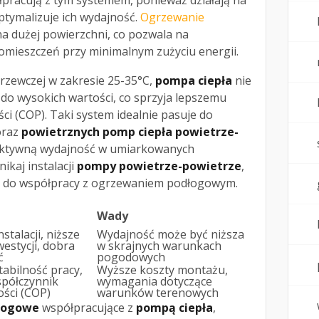
łpracują z tym systemem, ponieważ działają na
ptymalizuje ich wydajność.
Ogrzewanie
na dużej powierzchni, co pozwala na
mieszczeń przy minimalnym zużyciu energii.
rzewczej w zakresie 25-35°C,
pompa ciepła
nie
do wysokich wartości, co sprzyja lepszemu
i (COP). Taki system idealnie pasuje do
raz
powietrznych pomp ciepła powietrze-
fektywną wydajność w umiarkowanych
ikaj instalacji
pompy powietrze-powietrze
,
na do współpracy z ogrzewaniem podłogowym.
Wady
stalacji, niższe
Wydajność może być niższa
westycji, dobra
w skrajnych warunkach
ć
pogodowych
abilność pracy,
Wyższe koszty montażu,
spółczynnik
wymagania dotyczące
ści (COP)
warunków terenowych
łogowe
współpracujące z
pompą ciepła
,