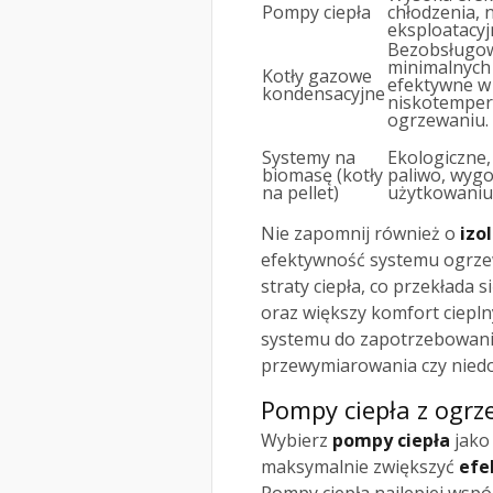
Pompy ciepła
chłodzenia, 
eksploatacyj
Bezobsługo
minimalnych
Kotły gazowe
efektywne w
kondensacyjne
niskotempe
ogrzewaniu.
Systemy na
Ekologiczne,
biomasę (kotły
paliwo, wygo
na pellet)
użytkowaniu
Nie zapomnij również o
izo
efektywność systemu ogrzew
straty ciepła, co przekłada 
oraz większy komfort ciepl
systemu do zapotrzebowani
przewymiarowania czy nied
Pompy ciepła z og
Wybierz
pompy ciepła
jako 
maksymalnie zwiększyć
efe