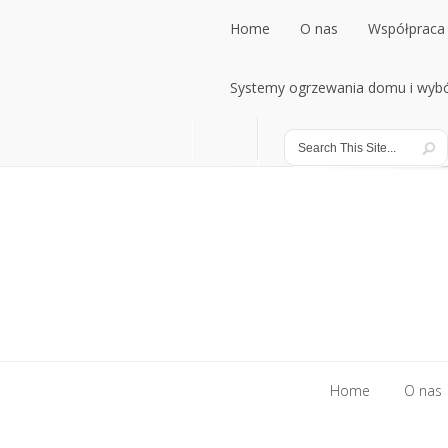
Home
O nas
Współpraca 
Home
Systemy ogrzewania domu i wybó
O nas
Współpraca 
Systemy ogrzewania domu i wybó
Home
O nas