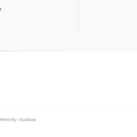
a
a
Remonty i budowa