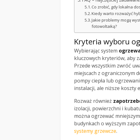
Co zrobić, gdy lokalna do
Kiedy warto rozważyć h
Jakie problemy mogą wyst
fotowoltaiką?
Kryteria wyboru o
Wybierając system
ogrzewa
kluczowych kryteriów, aby 
Przede wszystkim zwróć u
miejscach z ograniczonym 
pompy ciepła lub ogrzewani
instalacji, ale niższe koszty
Rozważ również
zapotrzeb
izolacji, powierzchni i kub
można ogrzewać mniejszymi i
budynkach o wyższym zapot
systemy grzewcze
.