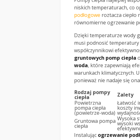
Pompy ciepła najlepiej wspó
niskich temperaturach, co o
podłogowe
roztacza ciepło 
równomierne ogrzewanie po
Dzięki temperaturze wody g
musi podnosić temperatury 
współczynnikowi efektywnośc
gruntowych pomp ciepła
o
woda
, które zapewniają e
warunkach klimatycznych. Un
ponieważ nie nadaje się o
Rodzaj pompy
Zalety
ciepła
Powietrzna
Łatwość in
pompa ciepła
koszty in
(powietrze-woda)
wydajnoś
Wysoka st
Gruntowa pompa
wysoki w
ciepła
efektywno
Instalując
ogrzewanie pod