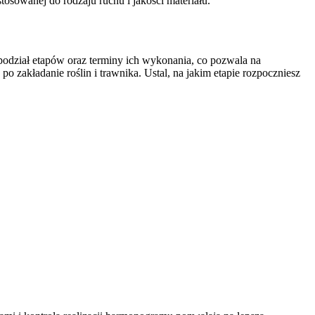
osowanej do rodzaju ruchu i jakości materiału.
podział etapów oraz terminy ich wykonania, co pozwala na
po zakładanie roślin i trawnika. Ustal, na jakim etapie rozpoczniesz