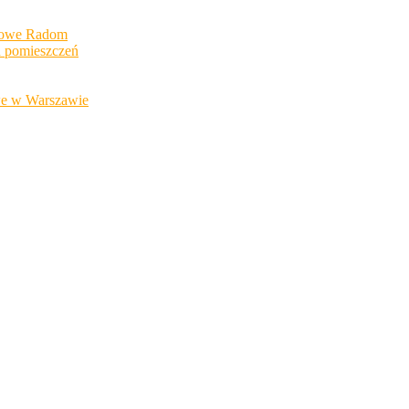
chowe Radom
h pomieszczeń
owe w Warszawie