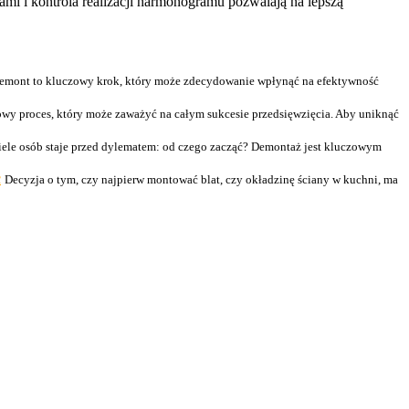
mi i kontrola realizacji harmonogramu pozwalają na lepszą
remont to kluczowy krok, który może zdecydowanie wpłynąć na efektywność
wy proces, który może zaważyć na całym sukcesie przedsięwzięcia. Aby uniknąć
ele osób staje przed dylematem: od czego zacząć? Demontaż jest kluczowym
c
Decyzja o tym, czy najpierw montować blat, czy okładzinę ściany w kuchni, ma