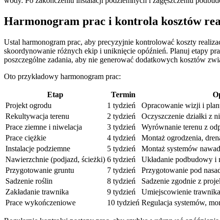
wody. Po zakończeniu instalacji podziemnych i zagęszczeniu podbudo
Harmonogram prac i kontrola kosztów real
Ustal harmonogram prac, aby precyzyjnie kontrolować koszty realiz
skoordynowanie różnych ekip i uniknięcie opóźnień. Planuj etapy pracy
poszczególne zadania, aby nie generować dodatkowych kosztów zwią
Oto przykładowy harmonogram prac:
Etap
Termin
O
Projekt ogrodu
1 tydzień
Opracowanie wizji i plan
Rekultywacja terenu
2 tydzień
Oczyszczenie działki z 
Prace ziemne i niwelacja
3 tydzień
Wyrównanie terenu z od
Prace ciężkie
4 tydzień
Montaż ogrodzenia, dren
Instalacje podziemne
5 tydzień
Montaż systemów nawadni
Nawierzchnie (podjazd, ścieżki)
6 tydzień
Układanie podbudowy i 
Przygotowanie gruntu
7 tydzień
Przygotowanie pod nasadz
Sadzenie roślin
8 tydzień
Sadzenie zgodnie z proje
Zakładanie trawnika
9 tydzień
Umiejscowienie trawnika
Prace wykończeniowe
10 tydzień
Regulacja systemów, mont