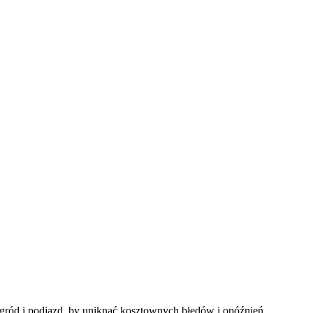
ród i podjazd, by uniknąć kosztownych błędów i opóźnień