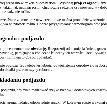
epiej przed lub w trakcie budowy domu. Wykonaj
projekt ogrodu
, aby
akich jak nadmiar roślin, chaotyczne sadzenie czy niewłaściwy dobór m
oraz sadzenie roślin.
owe. Prace ziemne oraz nawierzchniowe można prowadzić w sezonie od 
wpływa na zdrowie roślin. Dobrze przygotowany harmonogram prac pom
ogrodu i podjazdu
u
, prace ziemne oraz
niwelację
. Rozpocznij od usunięcia śmieci, gruzu 
 wycinkę, pamiętając o konieczności oceny ich wartości. Rekultywacja
dków (minimum 1–2% od budynku).
enie podłoża. Gdy gleba jest uboga, dowieź ziemię ogrodową o gruboś
do działki przez maszyny robocze.
układaniu podjazdu
u podjazdu, aby zminimalizować ryzyko błędów i dodatkowych kosztó
ki.
acją terenu, nadając odpowiednie spadki. W kolejnym etapie wykonaj