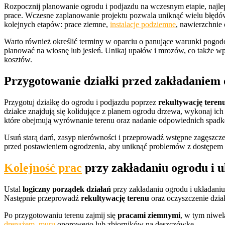
Rozpocznij planowanie ogrodu i podjazdu na wczesnym etapie, najl
prace. Wczesne zaplanowanie projektu pozwala uniknąć wielu błędów, t
kolejnych etapów: prace ziemne,
instalacje podziemne
, nawierzchnie 
Warto również określić terminy w oparciu o panujące warunki pogod
planować na wiosnę lub jesień. Unikaj upałów i mrozów, co także 
kosztów.
Przygotowanie działki przed zakładaniem 
Przygotuj działkę do ogrodu i podjazdu poprzez
rekultywację teren
działce znajdują się kolidujące z planem ogrodu drzewa, wykonaj ich
które obejmują wyrównanie terenu oraz nadanie odpowiednich spa
Usuń starą darń, zasyp nierówności i przeprowadź wstępne zagęszcz
przed postawieniem ogrodzenia, aby uniknąć problemów z dostępem 
Kolejność prac
przy zakładaniu ogrodu i 
Ustal
logiczny porządek działań
przy zakładaniu ogrodu i układani
Następnie przeprowadź
rekultywację terenu
oraz oczyszczenie dział
Po przygotowaniu terenu zajmij się
pracami ziemnymi
, w tym niwel
drenażem, muru
oporowego lub zbiorników na deszczówkę.