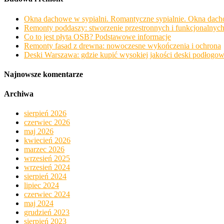
Okna dachowe w sypialni. Romantyczne sypialnie. Okna da
Remonty poddaszy: stworzenie przestronnych i funkcjonalnyc
Co to jest płyta OSB? Podstawowe informacje
Remonty fasad z drewna: nowoczesne wykończenia i ochrona
Deski Warszawa: gdzie kupić wysokiej jakości deski podłog
Najnowsze komentarze
Archiwa
sierpień 2026
czerwiec 2026
maj 2026
kwiecień 2026
marzec 2026
wrzesień 2025
wrzesień 2024
sierpień 2024
lipiec 2024
czerwiec 2024
maj 2024
grudzień 2023
sierpień 2023