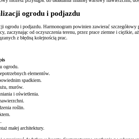
wy możesz przystąpić do układania finalnej warstwy nawierzchni, dost
izacji ogrodu i podjazdu
acji ogrodu i podjazdu. Harmonogram powinien zawierać szczegółowy 
, zaczynając od oczyszczenia terenu, przez prace ziemne i ciężkie, aż 
zanych z błędną kolejnością prac.
pis
u ogrodu.
niepotrzebnych elementów.
powiednim spadkiem.
ażu, murów.
ania i oświetlenia.
nawierzchni.
enia roślin.
ktem.
.
aż małej architektury.