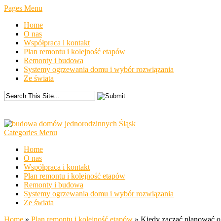
Pages Menu
Home
O nas
Współpraca i kontakt
Plan remontu i kolejność etapów
Remonty i budowa
Systemy ogrzewania domu i wybór rozwiązania
Ze świata
Categories Menu
Home
O nas
Współpraca i kontakt
Plan remontu i kolejność etapów
Remonty i budowa
Systemy ogrzewania domu i wybór rozwiązania
Ze świata
Home
»
Plan remontu i kolejność etapów
»
Kiedy zacząć planować og