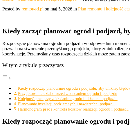
Posted by
remtor-sd.pl
on maj 5, 2026 in
Plan remontu i kolejność e
Kiedy zacząć planować ogród i podjazd, b
Rozpoczęcie planowania ogrodu i podjazdu w odpowiednim momencie je
pozwala na stworzenie przemyślanego projektu, który zminimalizuje 
koordynację. Przemyślany czas rozpoczęcia działań może zatem zaosz
W tym artykule przeczytasz
Kiedy rozpocząć planowanie ogrodu i podjazdu, aby uniknąć błędó
Przygotowanie działki przed zakładaniem ogrodu i podjazdu
Kolejność prac przy zakładaniu ogrodu i układaniu podjazdu
Planowanie instalacji podziemnych i nawierzchni podjazdu
Harmonogram prac i kontrola kosztów realizacji ogrodu i podjazdu
Kiedy rozpocząć planowanie ogrodu i podj