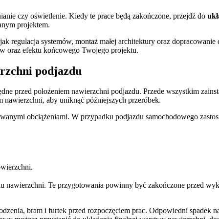
nianie czy oświetlenie. Kiedy te prace będą zakończone, przejdź do
ukł
anym projektem.
e jak regulacja systemów, montaż małej architektury oraz dopracowanie
ów oraz efektu końcowego Twojego projektu.
erzchni podjazdu
będne przed położeniem nawierzchni podjazdu. Przede wszystkim zainstal
 nawierzchni, aby uniknąć późniejszych przeróbek.
wanymi obciążeniami. W przypadku podjazdu samochodowego zastosu
.
owierzchni.
niu nawierzchni. Te przygotowania powinny być zakończone przed wyk
dzenia, bram i furtek przed rozpoczęciem prac. Odpowiedni spadek na