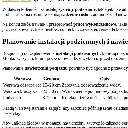
W dalszej kolejności zainstaluj
systemy podziemne
, takie jak nawad
pod nasadzenia roślin i wykonaj
sadzenie roślin
zgodnie z zaplanow
Na końcu załóż trawnik i przeprowadź
prace wykończeniowe
, taki
już zrealizowanych elementów, co ma kluczowe znaczenie dla koszt
Planowanie instalacji podziemnych i nawi
Rozpocznij od zaplanowania
instalacji podziemnych
, które są niez
Montaż wszystkich rur i przewodów należy wykonać przed ułożeniem
Planowanie
nawierzchni podjazdu
powinno być zgodne z przewidy
Warstwa
Grubość
Opis
Warstwa odsączająca
15–20 cm
Zapewnia odprowadzenie wody.
Warstwa kruszywa
20–30 cm
Wzmocnienie podbudowy podjazdu
Podsypka
3–5 cm
Korekta nierówności i stabilizacja p
Każdą warstwę starannie zagęść, aby zapobiec późniejszemu osiada
i estetykę.
Aby uniknąć błędów w montażu nawierzchni, wytycz lokalizację ogro