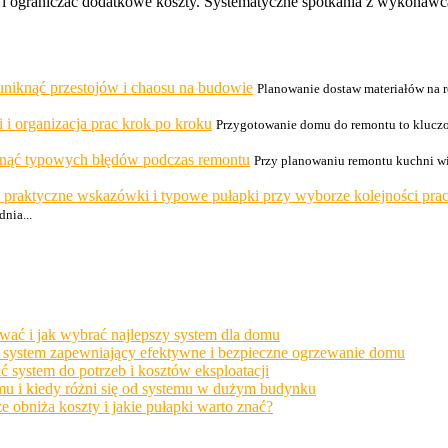
 i ograniczać dodatkowe koszty. Systematyczne spotkania z wykonawca
uniknąć przestojów i chaosu na budowie
Planowanie dostaw materiałów na 
i organizacja prac krok po kroku
Przygotowanie domu do remontu to kluczo
niknąć typowych błędów podczas remontu
Przy planowaniu remontu kuchni wi
 praktyczne wskazówki i typowe pułapki przy wyborze kolejności pra
nia...
wać i jak wybrać najlepszy system dla domu
ać system zapewniający efektywne i bezpieczne ogrzewanie domu
system do potrzeb i kosztów eksploatacji
u i kiedy różni się od systemu w dużym budynku
bniża koszty i jakie pułapki warto znać?