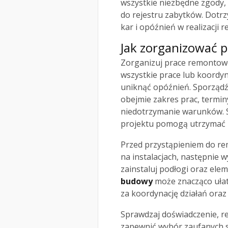
wszystkie niezbędne zgody,
do rejestru zabytków. Dotrz
kar i opóźnień w realizacji 
Jak zorganizować 
Zorganizuj prace remontowe
wszystkie prace lub koordyn
uniknąć opóźnień. Sporząd
obejmie zakres prac, terminy
niedotrzymanie warunków. St
projektu pomogą utrzymać
Przed przystąpieniem do re
na instalacjach, następnie w
zainstaluj podłogi oraz el
budowy
może znacząco ułat
za koordynację działań oraz
Sprawdzaj doświadczenie, re
zapewnić wybór zaufanych s