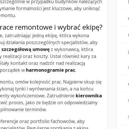
 szczególnie w przypadku budynków należących
ymanie formalności jest kluczowe, aby uniknąć
remontu.
prace remontowe i wybrać ekipę?
, zatrudniając jedną ekipę, która wykona
uj działania poszczególnych specjalistów, aby
ź
szczegółową umowę
z wykonawcą, która
 realizacji oraz koszty. Ustal również kary za
ały kontakt oraz nadzór nad realizacją
 porządek w
harmonogramie prac
.
montu, omów kolejność prac. Najpierw skup się
ykonaj tynki i wyrównania ścian, a na końcu
ementy wykończeniowe. Zatrudnienie
kierownika
wić proces, jako że będzie on odpowiedzialny
 pilnowanie terminów.
ferencje oraz portfolio fachowców, aby
pecjalistów. Regularne spotkania z ekipą