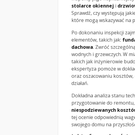
stolarce okiennej
i
drzwio
Sprawdź, czy występują jaki
które mogą wskazywać na p
Po dokonaniu inspekcji zajm
elementów, takich jak:
fund
dachowa
. Zwróć szczególną
wodnych i grzewczych. W mia
takich jak inżynierowie bud
ekspertyza pomoże w dokł
oraz oszacowaniu kosztów, c
działań.
Dokładna analiza stanu tec
przygotowanie do remontu, 
niespodziewanych koszt
tej ocenie odpowiednią wag
swojego domu na przyszłość