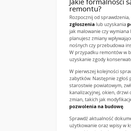
Jakie formalności 
remontu?
Rozpocznij od sprawdzenia
zgłoszenia
lub uzyskania
p
jak malowanie czy wymiana l
planujesz zmiany wpływając
nośnych czy przebudowa inst
W przypadku remontów w bu
uzyskanie zgody konserwat
W pierwszej kolejności spr
zabytków. Następnie zgłoś 
starostwie powiatowym, zwła
kanalizacyjnej, okien, drzwi
zmian, takich jak modyfikacj
pozwolenia na budowę
.
Sprawdź aktualność dokumen
użytkowanie oraz wpisy w ks