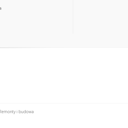
a
a
Remonty i budowa