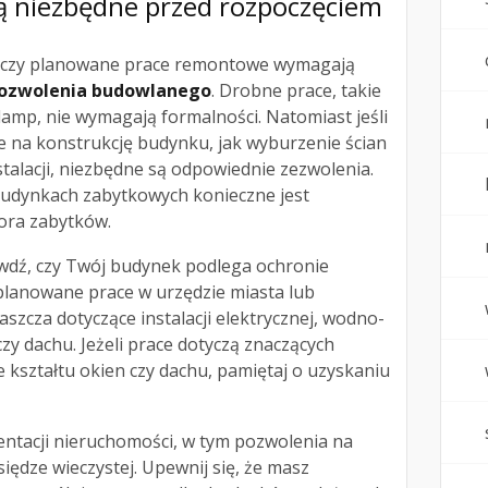
są niezbędne przed rozpoczęciem
, czy planowane prace remontowe wymagają
ozwolenia budowlanego
. Drobne prace, takie
amp, nie wymagają formalności. Natomiast jeśli
e na konstrukcję budynku, jak wyburzenie ścian
alacji, niezbędne są odpowiednie zezwolenia.
dynkach zabytkowych konieczne jest
ora zabytków.
awdź, czy Twój budynek podlega ochronie
planowane prace w urzędzie miasta lub
szcza dotyczące instalacji elektrycznej, wodno-
 czy dachu. Jeżeli prace dotyczą znaczących
e kształtu okien czy dachu, pamiętaj o uzyskaniu
tacji nieruchomości, w tym pozwolenia na
iędze wieczystej. Upewnij się, że masz