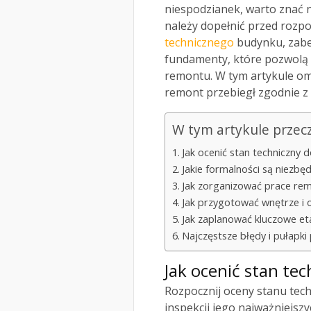
niespodzianek, warto znać n
należy dopełnić przed rozp
technicznego
budynku, zabez
fundamenty, które pozwolą
remontu. W tym artykule om
remont przebiegł zgodnie z
W tym artykule przec
Jak ocenić stan techniczn
Jakie formalności są niezb
Jak zorganizować prace re
Jak przygotować wnętrze i
Jak zaplanować kluczowe et
Najczęstsze błędy i pułap
Jak ocenić stan te
Rozpocznij oceny stanu tec
inspekcji jego najważniejsz