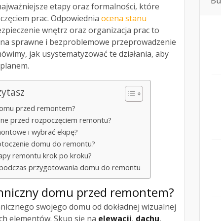
Bu
ajważniejsze etapy oraz formalności, które
oczęciem prac. Odpowiednia
ocena stanu
pieczenie wnętrz oraz organizacja prac to
 na sprawne i bezproblemowe przeprowadzenie
ówimy, jak usystematyzować te działania, aby
 planem.
zytasz
y domu przed remontem?
ędne przed rozpoczęciem remontu?
montowe i wybrać ekipę?
 otoczenie domu do remontu?
apy remontu krok po kroku?
ki podczas przygotowania domu do remontu
chniczny
domu
przed remontem?
hnicznego swojego domu od dokładnej wizualnej
ych elementów. Skup się na
elewacji
,
dachu
,