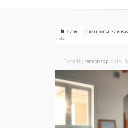
Home
O nas
Home
Plan remontu i kolejnoś
kroku
Posted by
remtor-sd.pl
on kwi 4