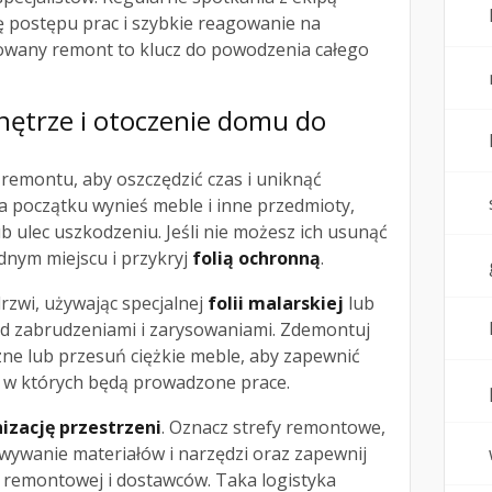
ę postępu prac i szybkie reagowanie na
owany remont to klucz do powodzenia całego
nętrze i otoczenie domu do
remontu, aby oszczędzić czas i uniknąć
początku wynieś meble i inne przedmioty,
 ulec uszkodzeniu. Jeśli nie możesz ich usunąć
ednym miejscu i przykryj
folią ochronną
.
drzwi, używając specjalnej
folii malarskiej
lub
zed zabrudzeniami i zarysowaniami. Zdemontuj
e lub przesuń ciężkie meble, aby zapewnić
 w których będą prowadzone prace.
izację przestrzeni
. Oznacz strefy remontowe,
wywanie materiałów i narzędzi oraz zapewnij
y remontowej i dostawców. Taka logistyka