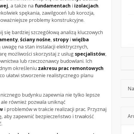
wej
, a także na
fundamentach
i
izolacjach
.
ekolwiek spękania, zawilgoceń lub korozja,
oważniejsze problemy konstrukcyjne.
ij się bardziej szczegółową analizą kluczowych
amenty
,
ściany nośne
,
stropy
i
więźba
 uwagę na stan instalacji elektrycznych,
rę możliwości skorzystaj z usług
specjalistów
,
ownictwa lub rzeczoznawcy budowlani. Ich
adnym określeniu
zakresu prac remontowych
o ułatwi stworzenie realistycznego planu
Na
hnicznego budynku zapewnia nie tylko lepsze
ale również pozwala uniknąć
ów
i problemów w trakcie realizacji prac. Przyznaj
Ar
ę, aby zapewnić bezpieczeństwo i trwałość
.