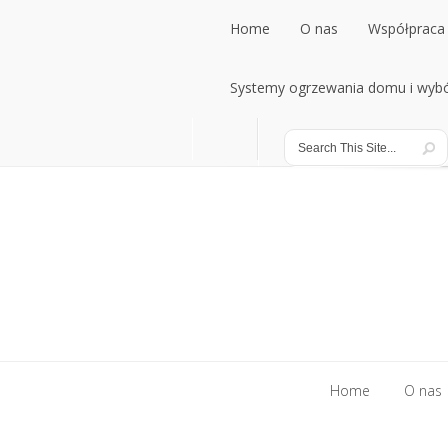
Home
O nas
Współpraca 
Home
Systemy ogrzewania domu i wybó
O nas
Współpraca 
Systemy ogrzewania domu i wybó
Home
O nas