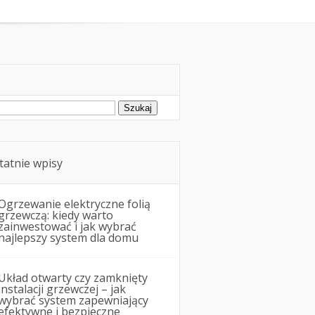
Remonty i budowa
ukaj:
tatnie wpisy
Ogrzewanie elektryczne folią
grzewczą: kiedy warto
zainwestować i jak wybrać
najlepszy system dla domu
Układ otwarty czy zamknięty
instalacji grzewczej – jak
wybrać system zapewniający
efektywne i bezpieczne