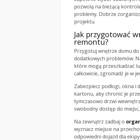
pozwolą na bieżącą kontrol
problemy. Dobrze zorganiz
projektu.
Jak przygotować w
remontu?
Przygotuj wnętrze domu do 
dodatkowych problemów. Na 
które mogą przeszkadzać lub
całkowicie, zgromadź je w j
Zabezpiecz podłogi, okna i 
kartonu, aby chronić je pr
tymczasowo drzwi wewnętrzn
swobodny dostęp do miejsc,
Na zewnątrz zadbaj o
organ
wyznacz miejsce na przecho
odpowiedni dojazd dla ekip