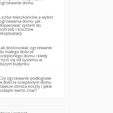
ogrzewanie domu
Liczba mieszkańców a wybór
ogrzewania domu: jak
dopasować system do
potrzeb i kosztów
eksploatacji
Jak dostosować ogrzewanie
do małego dobrze
ocieplonego domu i kiedy
różni się od systemu w
dużym budynku
Czy ogrzewanie podłogowe
w dobrze ocieplonym domu
zawsze obniża koszty i jakie
pułapki warto znać?