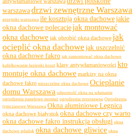
drzwi polskone
antywłamaniowe warszawa
drzwi zewnętrzne Warszawa
warszawa
ile kosztują okna dachowe
jakie
grzejniki warszawa
jak montować
okna dachowe polecacie
jak
okna dachowe
jak obrobić okna dachowe
ocieplić okna dachowe
jak uszczelnić
okna dachowe fakro
jak zamontować okna dachowe
kto
klasy antywłamaniowości
kafelkowanie łazienki koszt
montuje okna dachowe
markizy na okna
Ocieplanie
dachowe fakro
nieszczelne okna dachowe
domu Warszawa
odporność okna na włamanie
ogrodzenia panelowe montaż
ogrodzenia przestawne
Ogrodzenia
Okna aluminiowe Legnica
tymczasowe Warszawa
okna dachowe czy warto
okna dachowe białystok
okna dachowe fakro instrukcja obsługi
okna
okna dachowe gliwice
dachowe gdańsk
okna