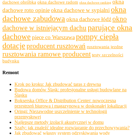
okna
dachowe obróbka
okna dachowe radom
okna dachowe ranking
okna
dachowe roto opinie
okna dachowe w sypialni
dachowe zabudowa
okno
okna dachowe łódź
parujące okna
dachowe w istniejącym dachu
dachowe
pompy ciepła
piece co Warszawa
dotacje
producent rusztowań
rusztowania jezdne
rusztowania ramowe producent
testy szczelności
budynku
Remont
Krok po kroku: Jak zbudować taras z drewna
Budowa domów Śląsk: profesjonalne usługi budowlane na
Śląsku
Bokserska Office & Distribution Center: nowoczesna
przestrzeń biurowa i magazynowa w doskonałej lokalizacji
Oringi: Niezawodne uszczelnienie w technologii
przemysłowej
Najlepsze metody izolacji akustycznej w domu
Szafy: jak znaleźć idealne rozwiązanie do przechowywania?
Jak zbudować własny system odzyskiwania wody