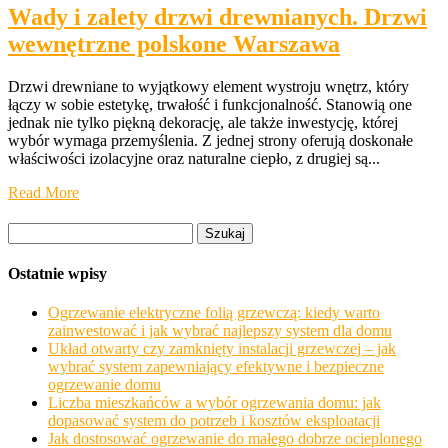
Wady i zalety drzwi drewnianych. Drzwi
wewnętrzne polskone Warszawa
Drzwi drewniane to wyjątkowy element wystroju wnętrz, który
łączy w sobie estetykę, trwałość i funkcjonalność. Stanowią one
jednak nie tylko piękną dekorację, ale także inwestycję, której
wybór wymaga przemyślenia. Z jednej strony oferują doskonałe
właściwości izolacyjne oraz naturalne ciepło, z drugiej są...
Read More
Szukaj:
Ostatnie wpisy
Ogrzewanie elektryczne folią grzewczą: kiedy warto
zainwestować i jak wybrać najlepszy system dla domu
Układ otwarty czy zamknięty instalacji grzewczej – jak
wybrać system zapewniający efektywne i bezpieczne
ogrzewanie domu
Liczba mieszkańców a wybór ogrzewania domu: jak
dopasować system do potrzeb i kosztów eksploatacji
Jak dostosować ogrzewanie do małego dobrze ocieplonego