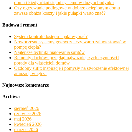
domu i kiedy różni się od systemu w dużym budynku
Czy ogrzewanie podłogowe w dobrze ocieplonym domu
zawsze obniża koszty i jakie pułapki warto znać?
Budowa i remont
System kontroli dostępu – jaki wybrać?
Nowoczesne systemy grzewcze: czy warto zainwestować w
pompę ciepła?
Najlepsze techniki malowania sufitów
Remonty dachów: przegląd najważniejszych czynności i
porady dla właścicieli domów
Ozdobny sufit: inspiracje i pomysły na stworzenie efektownej
aranżacji wnętrza
Najnowsze komentarze
Archiwa
sierpień 2026
czerwiec 2026
maj 2026
kwiecień 2026
marzec 2026