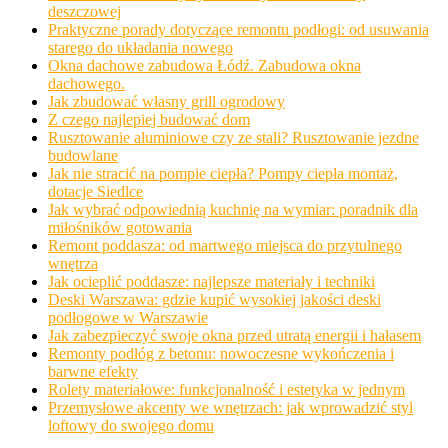
deszczowej
Praktyczne porady dotyczące remontu podłogi: od usuwania
starego do układania nowego
Okna dachowe zabudowa Łódź. Zabudowa okna
dachowego.
Jak zbudować własny grill ogrodowy
Z czego najlepiej budować dom
Rusztowanie aluminiowe czy ze stali? Rusztowanie jezdne
budowlane
Jak nie stracić na pompie ciepła? Pompy ciepła montaż,
dotacje Siedlce
Jak wybrać odpowiednią kuchnię na wymiar: poradnik dla
miłośników gotowania
Remont poddasza: od martwego miejsca do przytulnego
wnętrza
Jak ocieplić poddasze: najlepsze materiały i techniki
Deski Warszawa: gdzie kupić wysokiej jakości deski
podłogowe w Warszawie
Jak zabezpieczyć swoje okna przed utratą energii i hałasem
Remonty podłóg z betonu: nowoczesne wykończenia i
barwne efekty
Rolety materiałowe: funkcjonalność i estetyka w jednym
Przemysłowe akcenty we wnętrzach: jak wprowadzić styl
loftowy do swojego domu