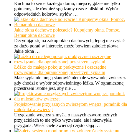
Kuchnia to serce każdego domu, miejsce, gdzie nie tylko
gotujemy, ale również spędzamy czas z bliskimi. Wybór
odpowiednich kolorów, stylów …
Jakie okna dachowe polecacie? Kupujemy okna. Pomoc.
Bemar okna dachowe
Decydując się na zakup okien dachowych, lepiej nie czytać
za dużo porad w interecie, może bowiem zaboleć głowa.
Jakie okna …
Łóżko do małego pokoju: praktyczne i oszczędne
rozwiązania dla ograniczonej przestrzeni sypialni
Małe sypialnie mogą stanowić niemałe wyzwanie, zwłaszcza
gdy chodzi o wybór odpowiedniego łóżka. W ograniczonej
przestrzeni istotne jest, aby nie …
Projektowanie przyjaznych zwierzętom wnętrz: poradnik dla
miłośników zwierząt
Urządzanie wnętrza z myślą o naszych czworonożnych
przyjaciołach to nie tylko wyzwanie, ale i niezwykła
przygoda. Właściciele zwierząt często stają …
Zalety systemu