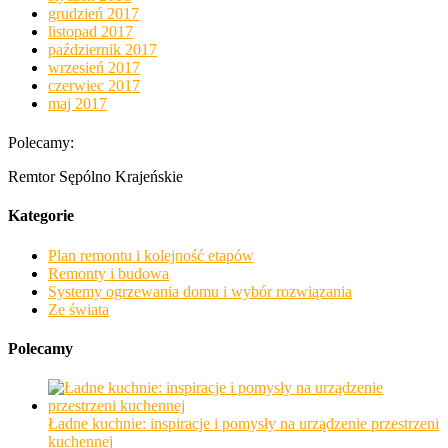
grudzień 2017
listopad 2017
październik 2017
wrzesień 2017
czerwiec 2017
maj 2017
Polecamy:
Remtor Sępólno Krajeńskie
Kategorie
Plan remontu i kolejność etapów
Remonty i budowa
Systemy ogrzewania domu i wybór rozwiązania
Ze świata
Polecamy
Ładne kuchnie: inspiracje i pomysły na urządzenie przestrzeni
kuchennej