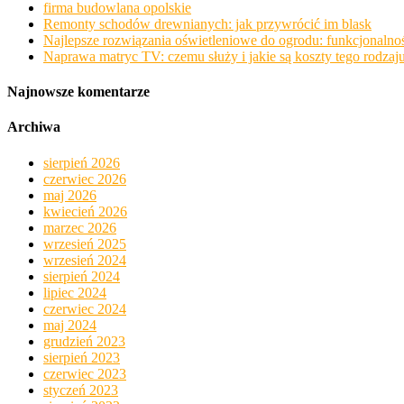
firma budowlana opolskie
Remonty schodów drewnianych: jak przywrócić im blask
Najlepsze rozwiązania oświetleniowe do ogrodu: funkcjonalnoś
Naprawa matryc TV: czemu służy i jakie są koszty tego rodzaju
Najnowsze komentarze
Archiwa
sierpień 2026
czerwiec 2026
maj 2026
kwiecień 2026
marzec 2026
wrzesień 2025
wrzesień 2024
sierpień 2024
lipiec 2024
czerwiec 2024
maj 2024
grudzień 2023
sierpień 2023
czerwiec 2023
styczeń 2023