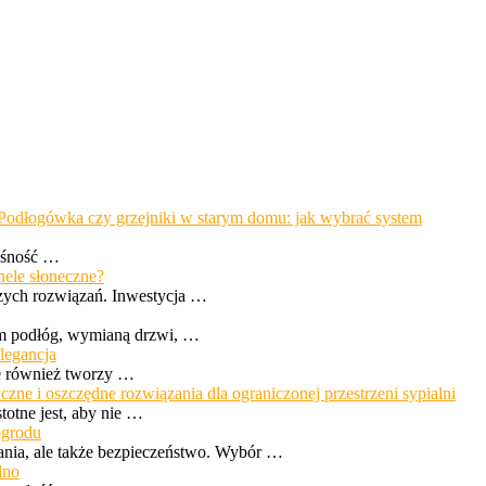
Podłogówka czy grzejniki w starym domu: jak wybrać system
nośność …
nele słoneczne?
jszych rozwiązań. Inwestycja …
em podłóg, wymianą drzwi, …
legancja
le również tworzy …
zne i oszczędne rozwiązania dla ograniczonej przestrzeni sypialni
otne jest, aby nie …
ogrodu
ania, ale także bezpieczeństwo. Wybór …
dno