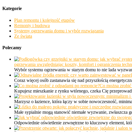
Kategorie
Plan remontu i kolejność etapów
Remonty i budowa
Systemy ogrzewania domu i wybór rozwiązania
Ze świata
Polecamy
ogrzewania uwzględniając koszty, komfort i ograniczenia tech
Wybór systemu ogrzewania w starym domu to nie lada wyzwani
Coraz więcej osób zastanawia się nad przyszłością energetycz
Co można zrobić
Kupujesz mieszkanie z rynku wtórnego, czeka Cię przeprowad
Marzysz o łazience, która łączy w sobie nowoczesność, minima
Małe sypialnie mogą stanowić niemałe wyzwanie, zwłaszcza gdy
Odpowiednie oświetlenie zewnętrzne to kluczowy element, któ