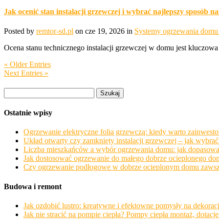
Jak ocenić stan instalacji grzewczej i wybrać najlepszy sposób 
Posted by
remtor-sd.pl
on cze 19, 2026 in
Systemy ogrzewania domu 
Ocena stanu technicznego instalacji grzewczej w domu jest kluczowa d
« Older Entries
Next Entries »
Szukaj:
Ostatnie wpisy
Ogrzewanie elektryczne folią grzewczą: kiedy warto zainwesto
Układ otwarty czy zamknięty instalacji grzewczej – jak wybr
Liczba mieszkańców a wybór ogrzewania domu: jak dopasować 
Jak dostosować ogrzewanie do małego dobrze ocieplonego dom
Czy ogrzewanie podłogowe w dobrze ocieplonym domu zawsze o
Budowa i remont
Jak ozdobić lustro: kreatywne i efektowne pomysły na dekorac
Jak nie stracić na pompie ciepła? Pompy ciepła montaż, dotacje