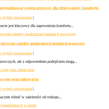
optymalizować system grzewczy dla efektywności i komfortu
i wybór rozwiązania
|
cie jest kluczowy dla zapewnienia komfortu...
aktyczne aspekty modernizacji instalacji grzewczej
i wybór rozwiązania
|
rzewczych, ale z odpowiednim podejściem mogą...
go cenę oraz zakres prac
i wybór rozwiązania
|
cznie różnić w zależności od rodzaju...