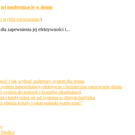
na jej modernizację w domu
i wybór rozwiązania
|
la zapewnienia jej efektywności i...
wać i jak wybrać najlepszy system dla domu
ać system zapewniający efektywne i bezpieczne ogrzewanie domu
system do potrzeb i kosztów eksploatacji
u i kiedy różni się od systemu w dużym budynku
bniża koszty i jakie pułapki warto znać?
ję
 Siedlce