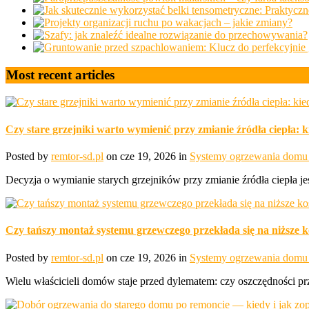
Most recent articles
Czy stare grzejniki warto wymienić przy zmianie źródła ciepła: 
Posted by
remtor-sd.pl
on cze 19, 2026 in
Systemy ogrzewania domu 
Decyzja o wymianie starych grzejników przy zmianie źródła ciepła je
Czy tańszy montaż systemu grzewczego przekłada się na niższe k
Posted by
remtor-sd.pl
on cze 19, 2026 in
Systemy ogrzewania domu 
Wielu właścicieli domów staje przed dylematem: czy oszczędności p