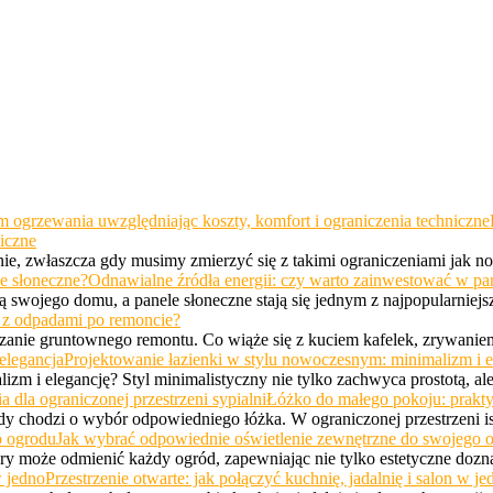
niczne
e, zwłaszcza gdy musimy zmierzyć się z takimi ograniczeniami jak 
Odnawialne źródła energii: czy warto zainwestować w pa
ną swojego domu, a panele słoneczne stają się jednym z najpopularnie
 z odpadami po remoncie?
zanie gruntownego remontu. Co wiąże się z kuciem kafelek, zrywani
Projektowanie łazienki w stylu nowoczesnym: minimalizm i e
lizm i elegancję? Styl minimalistyczny nie tylko zachwyca prostotą, a
Łóżko do małego pokoju: praktyc
 chodzi o wybór odpowiedniego łóżka. W ograniczonej przestrzeni ist
Jak wybrać odpowiednie oświetlenie zewnętrzne do swojego 
ry może odmienić każdy ogród, zapewniając nie tylko estetyczne dozn
Przestrzenie otwarte: jak połączyć kuchnię, jadalnię i salon w je