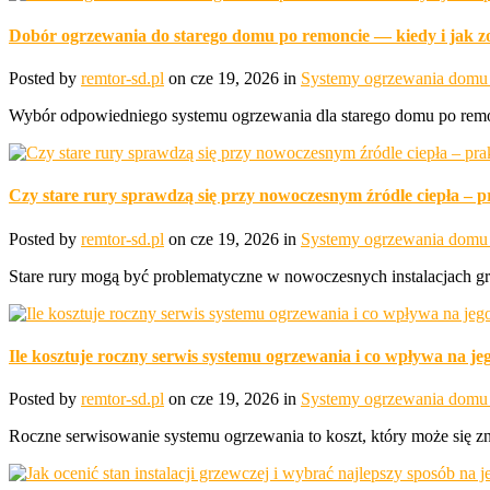
Dobór ogrzewania do starego domu po remoncie — kiedy i jak z
Posted by
remtor-sd.pl
on cze 19, 2026 in
Systemy ogrzewania domu 
Wybór odpowiedniego systemu ogrzewania dla starego domu po remon
Czy stare rury sprawdzą się przy nowoczesnym źródle ciepła – pr
Posted by
remtor-sd.pl
on cze 19, 2026 in
Systemy ogrzewania domu 
Stare rury mogą być problematyczne w nowoczesnych instalacjach g
Ile kosztuje roczny serwis systemu ogrzewania i co wpływa na je
Posted by
remtor-sd.pl
on cze 19, 2026 in
Systemy ogrzewania domu 
Roczne serwisowanie systemu ogrzewania to koszt, który może się zna