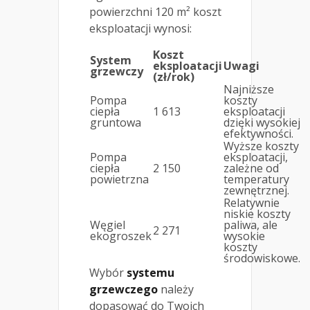
powierzchni 120 m² koszt
eksploatacji wynosi:
Koszt
System
eksploatacji
Uwagi
grzewczy
(zł/rok)
Najniższe
Pompa
koszty
ciepła
1 613
eksploatacji
gruntowa
dzięki wysokiej
efektywności.
Wyższe koszty
Pompa
eksploatacji,
ciepła
2 150
zależne od
powietrzna
temperatury
zewnętrznej.
Relatywnie
niskie koszty
Węgiel
paliwa, ale
2 271
ekogroszek
wysokie
koszty
środowiskowe.
Wybór
systemu
grzewczego
należy
dopasować do Twoich