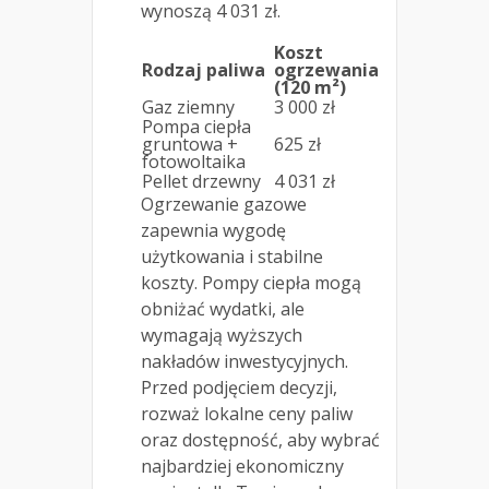
wynoszą 4 031 zł.
Koszt
Rodzaj paliwa
ogrzewania
(120 m²)
Gaz ziemny
3 000 zł
Pompa ciepła
gruntowa +
625 zł
fotowoltaika
Pellet drzewny
4 031 zł
Ogrzewanie gazowe
zapewnia wygodę
użytkowania i stabilne
koszty. Pompy ciepła mogą
obniżać wydatki, ale
wymagają wyższych
nakładów inwestycyjnych.
Przed podjęciem decyzji,
rozważ lokalne ceny paliw
oraz dostępność, aby wybrać
najbardziej ekonomiczny