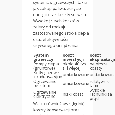
systemów grzewczych, takie
jak zakup paliwa, zużycie
energii oraz koszty serwisu.
Wysokość tych kosztów
zależy od rodzaju
zastosowanego źródła ciepła
oraz efektywności
używanego urządzenia.
System
Koszt
Koszt
grzewczy
inwestycji
eksploatacj
Pompy ciepła
około 40 tys.
najniższe
(gruntowe)
zł i więcej
koszty
Kotły gazowe
umiarkowane
umiarkowan
kondensacyjne
Ogrzewanie
relatywnie
umiarkowane
pelletem
tanie
wysokie
Ogrzewanie
niski koszt
rachunki za
elektryczne
prąd
Warto również uwzględnić
koszty konserwacji oraz