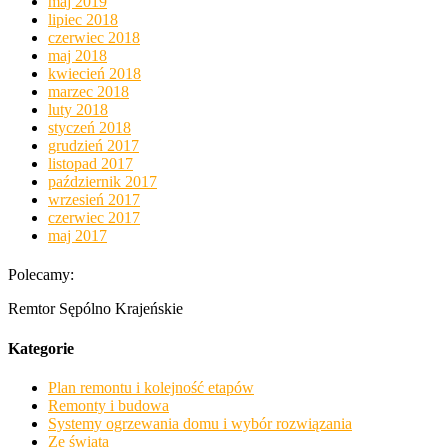
maj 2019
lipiec 2018
czerwiec 2018
maj 2018
kwiecień 2018
marzec 2018
luty 2018
styczeń 2018
grudzień 2017
listopad 2017
październik 2017
wrzesień 2017
czerwiec 2017
maj 2017
Polecamy:
Remtor Sępólno Krajeńskie
Kategorie
Plan remontu i kolejność etapów
Remonty i budowa
Systemy ogrzewania domu i wybór rozwiązania
Ze świata