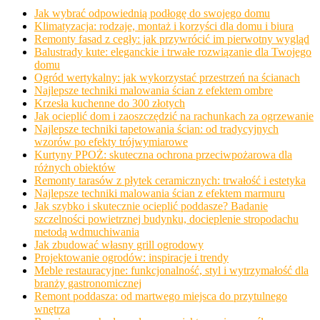
Jak wybrać odpowiednią podłogę do swojego domu
Klimatyzacja: rodzaje, montaż i korzyści dla domu i biura
Remonty fasad z cegły: jak przywrócić im pierwotny wygląd
Balustrady kute: eleganckie i trwałe rozwiązanie dla Twojego
domu
Ogród wertykalny: jak wykorzystać przestrzeń na ścianach
Najlepsze techniki malowania ścian z efektem ombre
Krzesła kuchenne do 300 złotych
Jak ocieplić dom i zaoszczędzić na rachunkach za ogrzewanie
Najlepsze techniki tapetowania ścian: od tradycyjnych
wzorów po efekty trójwymiarowe
Kurtyny PPOŻ: skuteczna ochrona przeciwpożarowa dla
różnych obiektów
Remonty tarasów z płytek ceramicznych: trwałość i estetyka
Najlepsze techniki malowania ścian z efektem marmuru
Jak szybko i skutecznie ocieplić poddasze? Badanie
szczelności powietrznej budynku, docieplenie stropodachu
metodą wdmuchiwania
Jak zbudować własny grill ogrodowy
Projektowanie ogrodów: inspiracje i trendy
Meble restauracyjne: funkcjonalność, styl i wytrzymałość dla
branży gastronomicznej
Remont poddasza: od martwego miejsca do przytulnego
wnętrza