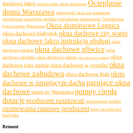
Ocieplanie
dachowe fakro
nieszczelne okna dachowe
domu Warszawa
odporność okna na włamanie
ogrodzenia panelowe montaż
ogrodzenia przestawne
Ogrodzenia
Okna aluminiowe Legnica
tymczasowe Warszawa
okna dachowe czy warto
okna dachowe białystok
okna dachowe fakro instrukcja obsługi
okna
okna dachowe gliwice
dachowe gdańsk
okna
okna
dachowe obróbka
okna dachowe radom
okna dachowe ranking
okna
dachowe roto opinie
okna dachowe w sypialni
dachowe zabudowa
okno
okna dachowe łódź
parujące okna
dachowe w istniejącym dachu
dachowe
pompy ciepła
piece co Warszawa
dotacje
producent rusztowań
rusztowania jezdne
rusztowania ramowe producent
testy szczelności
budynku
Remont