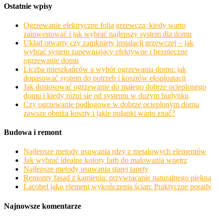
Ostatnie wpisy
Ogrzewanie elektryczne folią grzewczą: kiedy warto
zainwestować i jak wybrać najlepszy system dla domu
Układ otwarty czy zamknięty instalacji grzewczej – jak
wybrać system zapewniający efektywne i bezpieczne
ogrzewanie domu
Liczba mieszkańców a wybór ogrzewania domu: jak
dopasować system do potrzeb i kosztów eksploatacji
Jak dostosować ogrzewanie do małego dobrze ocieplonego
domu i kiedy różni się od systemu w dużym budynku
Czy ogrzewanie podłogowe w dobrze ocieplonym domu
zawsze obniża koszty i jakie pułapki warto znać?
Budowa i remont
Najlepsze metody usuwania rdzy z metalowych elementów
Jak wybrać idealne kolory farb do malowania wnętrz
Najlepsze metody usuwania starej tapety
Remonty fasad z kamienia: przywracanie naturalnego piękna
Lacobel jako element wykończenia ścian: Praktyczne porady
Najnowsze komentarze