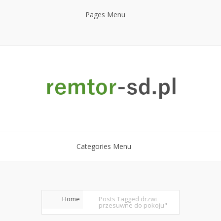
Pages Menu
Categories Menu
Home
Posts Tagged
drzwi
przesuwne do pokoju"