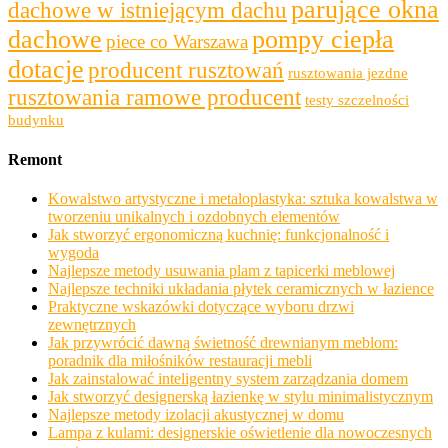
parujące okna
dachowe w istniejącym dachu
dachowe
pompy ciepła
piece co Warszawa
dotacje
producent rusztowań
rusztowania jezdne
rusztowania ramowe producent
testy szczelności
budynku
Remont
Kowalstwo artystyczne i metaloplastyka: sztuka kowalstwa w
tworzeniu unikalnych i ozdobnych elementów
Jak stworzyć ergonomiczną kuchnię: funkcjonalność i
wygoda
Najlepsze metody usuwania plam z tapicerki meblowej
Najlepsze techniki układania płytek ceramicznych w łazience
Praktyczne wskazówki dotyczące wyboru drzwi
zewnętrznych
Jak przywrócić dawną świetność drewnianym meblom:
poradnik dla miłośników restauracji mebli
Jak zainstalować inteligentny system zarządzania domem
Jak stworzyć designerską łazienkę w stylu minimalistycznym
Najlepsze metody izolacji akustycznej w domu
Lampa z kulami: designerskie oświetlenie dla nowoczesnych