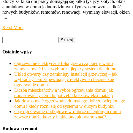
którzy za kilka dni pracy domagają się kilku tysięcy złotych. okna
aluminiowe w domu jednorodzinnym Tymczasem wzrasta ilość
nowych budynków, remontów, renowacji, wymiany elewacji, okien
i...
Read More
Szukaj:
Ostatnie wpisy
Ogrzewanie elektryczne folią grzewczą: kiedy warto
zainwestować i jak wybrać najlepszy system dla domu
Układ otwarty czy zamknięty instalacji grzewczej – jak
wybrać system zapewniający efektywne i bezpieczne
ogrzewanie domu
Liczba mieszkańców a wybór ogrzewania domu: jak
dopasować system do potrzeb i kosztów eksploatacji
Jak dostosować ogrzewanie do małego dobrze ocieplonego
domu i kiedy różni się od systemu w dużym budynku
Czy ogrzewanie podłogowe w dobrze ocieplonym domu
zawsze obniża koszty i jakie pułapki warto znać?
Budowa i remont