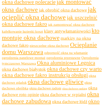
jak montować
okna dachowe polecacie
jak
okna dachowe
jak obrobić okna dachowe
ocieplić okna dachowe
jak uszczelnić
okna dachowe fakro
jak zamontować okna dachowe
kto
klasy antywłamaniowości
kafelkowanie łazienki koszt
montuje okna dachowe
markizy na okna
Ocieplanie
dachowe fakro
nieszczelne okna dachowe
domu Warszawa
odporność okna na włamanie
ogrodzenia panelowe montaż
ogrodzenia przestawne
Ogrodzenia
Okna aluminiowe Legnica
tymczasowe Warszawa
okna dachowe czy warto
okna dachowe białystok
okna dachowe fakro instrukcja obsługi
okna
okna dachowe gliwice
dachowe gdańsk
okna
okna
dachowe obróbka
okna dachowe radom
okna dachowe ranking
okna
dachowe roto opinie
okna dachowe w sypialni
dachowe zabudowa
okno
okna dachowe łódź