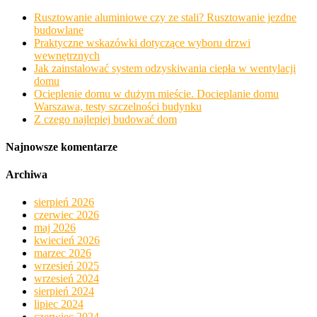
Rusztowanie aluminiowe czy ze stali? Rusztowanie jezdne
budowlane
Praktyczne wskazówki dotyczące wyboru drzwi
wewnętrznych
Jak zainstalować system odzyskiwania ciepła w wentylacji
domu
Ocieplenie domu w dużym mieście. Docieplanie domu
Warszawa, testy szczelności budynku
Z czego najlepiej budować dom
Najnowsze komentarze
Archiwa
sierpień 2026
czerwiec 2026
maj 2026
kwiecień 2026
marzec 2026
wrzesień 2025
wrzesień 2024
sierpień 2024
lipiec 2024
czerwiec 2024