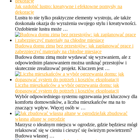
Jak ozdobić lustro: kreatywne i efektowne pomysły na
dekorację
Lustra to nie tylko praktyczne elementy wystroju, ale także
doskonała okazja do wyrażenia swojego stylu i kreatywności.
Ozdobienie lustra może …
Budowa domu zimą bez przestojów: jak zaplanować prace i
zabezpieczyć materiały na chłodne miesiące
Budowa domu zimą może wydawać się wyzwaniem, ale z
odpowiednim planowaniem można uniknąć przestojów i
skutecznie zrealizować projekt. Kluczem jest …
Liczba mieszkańców a wybór ogrzewania domu: jak
dopasować system do potrzeb i kosztów eksploatacji
Wybór odpowiedniego systemu ogrzewania jest kluczowy dla
komfortu domowników, a liczba mieszkańców ma na to
znaczący wpływ. Więcej osób w …
Jak zbudować
własną altanę w ogrodzie
Marzysz o idealnym miejscu w ogrodzie, gdzie będziesz mógł
relaksować się w cieniu i cieszyć się świeżym powietrzem?
Budowa własnej …