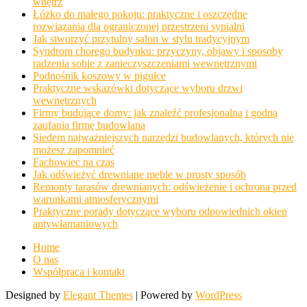
wnętrz
Łóżko do małego pokoju: praktyczne i oszczędne
rozwiązania dla ograniczonej przestrzeni sypialni
Jak stworzyć przytulny salon w stylu tradycyjnym
Syndrom chorego budynku: przyczyny, objawy i sposoby
radzenia sobie z zanieczyszczeniami wewnętrznymi
Podnośnik koszowy w pigułce
Praktyczne wskazówki dotyczące wyboru drzwi
wewnętrznych
Firmy budujące domy: jak znaleźć profesjonalną i godną
zaufania firmę budowlaną
Siedem najważniejszych narzędzi budowlanych, których nie
możesz zapomnieć
Fachowiec na czas
Jak odświeżyć drewniane meble w prosty sposób
Remonty tarasów drewnianych: odświeżenie i ochrona przed
warunkami atmosferycznymi
Praktyczne porady dotyczące wyboru odpowiednich okien
antywłamaniowych
Home
O nas
Współpraca i kontakt
Designed by
Elegant Themes
| Powered by
WordPress