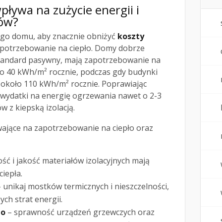
pływa na zużycie energii i
ów?
go domu, aby znacznie obniżyć
koszty
apotrzebowanie na ciepło. Domy dobrze
 standard pasywny, mają zapotrzebowanie na
ko 40 kWh/m² rocznie, podczas gdy budynki
 około 110 kWh/m² rocznie. Poprawiając
 wydatki na energię ogrzewania nawet o 2-3
 z kiepską izolacją.
wające na zapotrzebowanie na ciepło oraz
ść i jakość materiałów izolacyjnych mają
iepła.
 unikaj mostków termicznych i nieszczelności,
ch strat energii.
go
– sprawność urządzeń grzewczych oraz