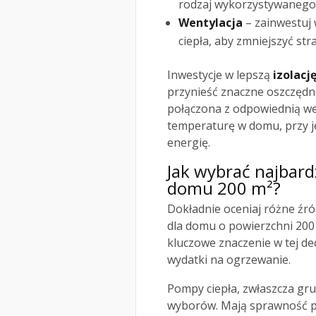
rodzaj wykorzystywanego 
Wentylacja
– zainwestuj 
ciepła, aby zmniejszyć stra
Inwestycje w lepszą
izolacj
przynieść znaczne oszczędno
połączona z odpowiednią we
temperaturę w domu, przy 
energię.
Jak wybrać najbardz
domu 200 m²?
Dokładnie oceniaj różne źró
dla domu o powierzchni 200 
kluczowe znaczenie w tej dec
wydatki na ogrzewanie.
Pompy ciepła, zwłaszcza gru
wyborów. Mają sprawność po