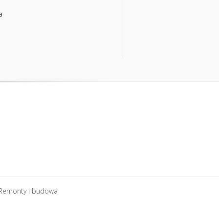
a
a
Remonty i budowa