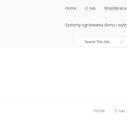
Home
O nas
Współpraca 
Home
Systemy ogrzewania domu i wybó
O nas
Współpraca 
Systemy ogrzewania domu i wybó
Home
O nas