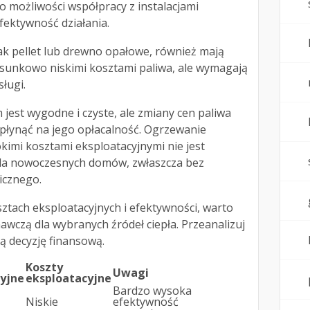
 o możliwości współpracy z instalacjami
fektywność działania.
 jak pellet lub drewno opałowe, również mają
tosunkowo niskimi kosztami paliwa, ale wymagają
sługi.
est wygodne i czyste, ale zmiany cen paliwa
łynąć na jego opłacalność. Ogrzewanie
kimi kosztami eksploatacyjnymi nie jest
dla nowoczesnych domów, zwłaszcza bez
icznego.
ztach eksploatacyjnych i efektywności, warto
wczą dla wybranych źródeł ciepła. Przeanalizuj
zą decyzję finansową.
Koszty
Uwagi
yjne
eksploatacyjne
Bardzo wysoka
Niskie
efektywność