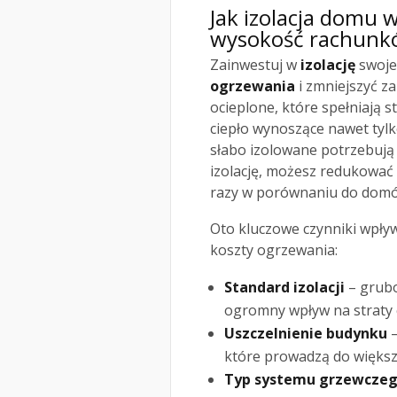
Jak izolacja domu w
wysokość rachunk
Zainwestuj w
izolację
swoje
ogrzewania
i zmniejszyć z
ocieplone, które spełniają
ciepło wynoszące nawet tyl
słabo izolowane potrzebują
izolację, możesz redukować
razy w porównaniu do domów
Oto kluczowe czynniki wpły
koszty ogrzewania:
Standard izolacji
– grubo
ogromny wpływ na straty c
Uszczelnienie budynku
–
które prowadzą do większy
Typ systemu grzewcze