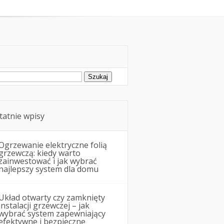
Remonty i budowa
ukaj:
tatnie wpisy
Ogrzewanie elektryczne folią
grzewczą: kiedy warto
zainwestować i jak wybrać
najlepszy system dla domu
Układ otwarty czy zamknięty
instalacji grzewczej – jak
wybrać system zapewniający
efektywne i bezpieczne