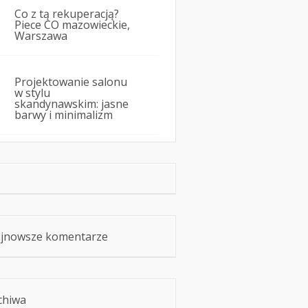
Co z tą rekuperacją?
Piece CO mazowieckie,
Warszawa
Projektowanie salonu
w stylu
skandynawskim: jasne
barwy i minimalizm
jnowsze komentarze
chiwa