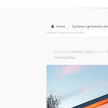
Home
O nas
Home
Systemy ogrzewania dom
wpływ izolacji na rachunki
Posted by
remtor-sd.pl
on cze 4
rozwiązania
|