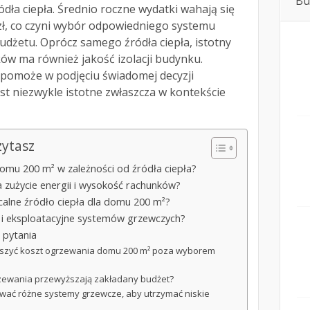
Bu
dła ciepła. Średnio roczne wydatki wahają się
 zł, co czyni wybór odpowiedniego systemu
żetu. Oprócz samego źródła ciepła, istotny
w ma również jakość izolacji budynku.
pomoże w podjęciu świadomej decyzji
est niezwykle istotne zwłaszcza w kontekście
zytasz
domu 200 m² w zależności od źródła ciepła?
 zużycie energii i wysokość rachunków?
calne źródło ciepła dla domu 200 m²?
e i eksploatacyjne systemów grzewczych?
 pytania
ększyć koszt ogrzewania domu 200 m² poza wyborem
grzewania przewyższają zakładany budżet?
ować różne systemy grzewcze, aby utrzymać niskie