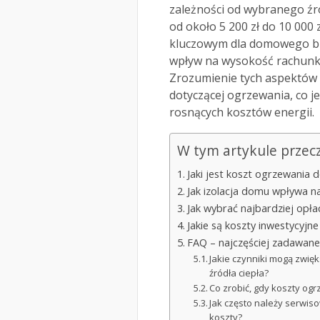
zależności od wybranego źró
od około 5 200 zł do 10 000
kluczowym dla domowego bud
wpływ na wysokość rachunkó
Zrozumienie tych aspektów 
dotyczącej ogrzewania, co j
rosnących kosztów energii.
W tym artykule przec
Jaki jest koszt ogrzewania 
Jak izolacja domu wpływa na
Jak wybrać najbardziej opła
Jakie są koszty inwestycyjn
FAQ – najczęściej zadawane
Jakie czynniki mogą zwi
źródła ciepła?
Co zrobić, gdy koszty o
Jak często należy serwis
koszty?