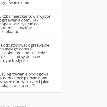
ogrzewanie domu
Liczba mieszkańców a wybór
ogrzewania domu: jak
dopasować system do
potrzeb i kosztów
eksploatacji
Jak dostosować ogrzewanie
do małego dobrze
ocieplonego domu i kiedy
różni się od systemu w
dużym budynku
Czy ogrzewanie podłogowe
w dobrze ocieplonym domu
zawsze obniża koszty i jakie
pułapki warto znać?