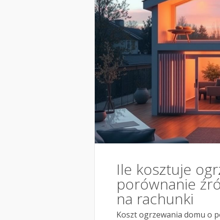
Ile kosztuje o
porównanie źród
na rachunki
Koszt ogrzewania domu o po