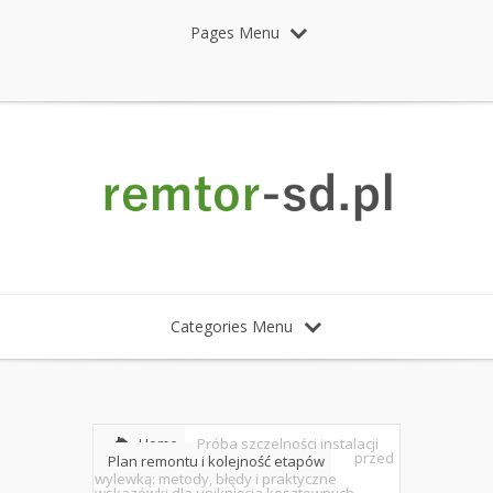
Pages Menu
Categories Menu
Home
Próba szczelności instalacji
przed
Plan remontu i kolejność etapów
wylewką: metody, błędy i praktyczne