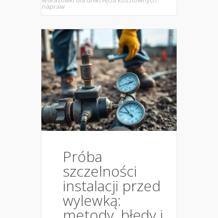
wskazówki dla uniknięcia kosztownych
napraw
Próba
szczelności
instalacji przed
wylewką:
metody, błędy i