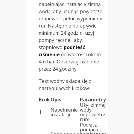
napełniając instalację zimną
wodą, aby usunąć powietrze
i zapewnić pełne wypełnienie
rur. Następnie po upływie
minimum 24 godzin, użyj
pompy ręcznej, aby
stopniowo
podnieść
ciśnienie
do wartości około
4-6 bar. Obserwuj ciśnienie
przez 24 godziny.
Test wodny składa się z
następujących kroków:
Krok
Opis
Parametry
Użyj zimnej
Napełnienie
wody,
1
instalacji
odpowietrz
rurę.
Podłącz
pumpę do