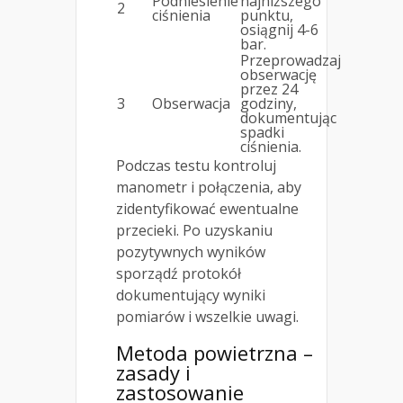
Podniesienie
najniższego
2
ciśnienia
punktu,
osiągnij 4-6
bar.
Przeprowadzaj
obserwację
przez 24
3
Obserwacja
godziny,
dokumentując
spadki
ciśnienia.
Podczas testu kontroluj
manometr i połączenia, aby
zidentyfikować ewentualne
przecieki. Po uzyskaniu
pozytywnych wyników
sporządź protokół
dokumentujący wyniki
pomiarów i wszelkie uwagi.
Metoda powietrzna –
zasady i
zastosowanie